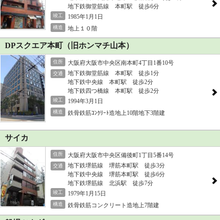
地下鉄御堂筋線 本町駅 徒歩6分
竣工
1985年1月1日
構造
地上１０階
DPスクエア本町（旧ホンマチ山本）
住所
大阪府大阪市中央区南本町4丁目1番10号
地下鉄御堂筋線 本町駅 徒歩1分
交通
地下鉄中央線 本町駅 徒歩2分
地下鉄四つ橋線 本町駅 徒歩2分
竣工
1994年3月1日
構造
鉄骨鉄筋ｺﾝｸﾘｰﾄ造地上10階地下3階建
サイカ
住所
大阪府大阪市中央区備後町1丁目5番14号
地下鉄堺筋線 堺筋本町駅 徒歩3分
交通
地下鉄中央線 堺筋本町駅 徒歩6分
地下鉄堺筋線 北浜駅 徒歩7分
竣工
1979年1月15日
構造
鉄骨鉄筋コンクリート造地上7階建