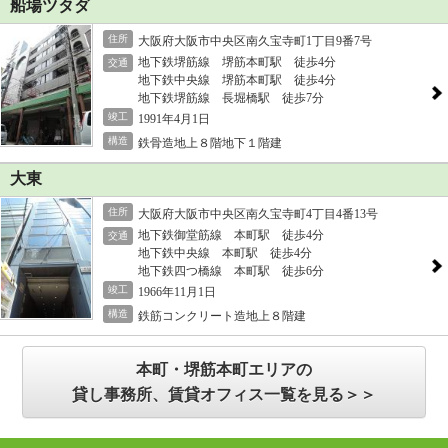
船場ツタダ
住所
大阪府大阪市中央区南久宝寺町1丁目9番7号
地下鉄堺筋線 堺筋本町駅 徒歩4分
交通
地下鉄中央線 堺筋本町駅 徒歩4分
地下鉄堺筋線 長堀橋駅 徒歩7分
竣工
1991年4月1日
構造
鉄骨造地上８階地下１階建
大東
住所
大阪府大阪市中央区南久宝寺町4丁目4番13号
地下鉄御堂筋線 本町駅 徒歩4分
交通
地下鉄中央線 本町駅 徒歩4分
地下鉄四つ橋線 本町駅 徒歩6分
竣工
1966年11月1日
構造
鉄筋コンクリート造地上８階建
本町・堺筋本町エリアの
貸し事務所、賃貸オフィス一覧を見る＞＞