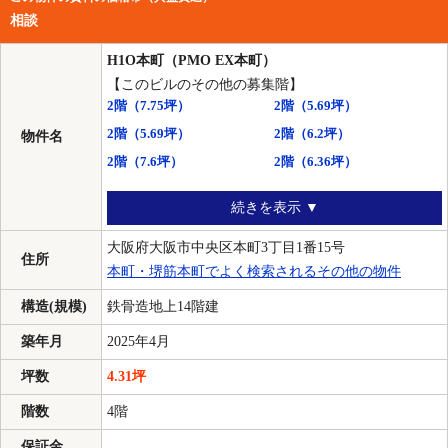
相談
H1O本町（PMO EX本町）
【このビルのその他の募集階】
2階
（7.75坪）
2階
（5.69坪）
2階
（5.69坪）
2階
（6.2坪）
物件名
2階
（7.6坪）
2階
（6.36坪）
続きを表示 ▼
大阪府大阪市中央区本町3丁目1番15号
住所
本町・堺筋本町でよく検索されるその他の物件
構造(規模)
鉄骨造地上14階建
築年月
2025年4月
坪数
4.31坪
階数
4階
保証金