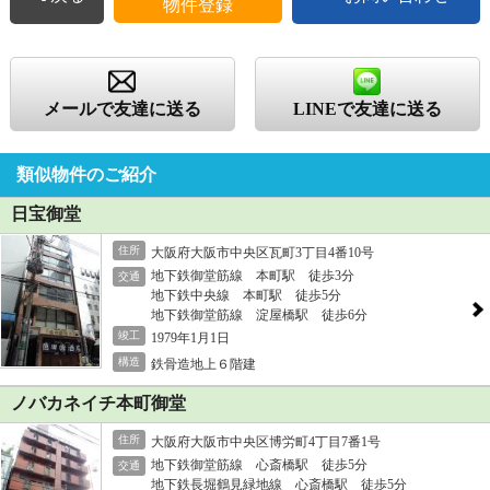
物件登録
メールで友達に送る
LINEで友達に送る
類似物件のご紹介
日宝御堂
住所
大阪府大阪市中央区瓦町3丁目4番10号
地下鉄御堂筋線 本町駅 徒歩3分
交通
地下鉄中央線 本町駅 徒歩5分
地下鉄御堂筋線 淀屋橋駅 徒歩6分
竣工
1979年1月1日
構造
鉄骨造地上６階建
ノバカネイチ本町御堂
住所
大阪府大阪市中央区博労町4丁目7番1号
地下鉄御堂筋線 心斎橋駅 徒歩5分
交通
地下鉄長堀鶴見緑地線 心斎橋駅 徒歩5分