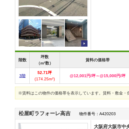
坪数
階数
賃料の価格帯
（m²数）
52.71坪
3階
@12,001円/坪～@15,000円/坪
(174.25m²)
※賃料はこの物件の価格帯を表示しています。賃料・敷金・
松屋町ラフォーレ高吉
物件番号：A420203
大阪府大阪市中央