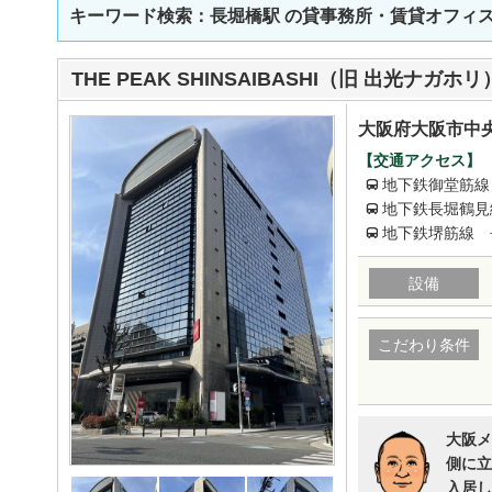
キーワード検索：長堀橋駅
の貸事務所・賃貸オフィ
THE PEAK SHINSAIBASHI（旧 出光ナガホリ
大阪府大阪市中央
【交通アクセス】
地下鉄御堂筋線
地下鉄長堀鶴見
地下鉄堺筋線 
設備
こだわり条件
大阪メ
側に立
入居し