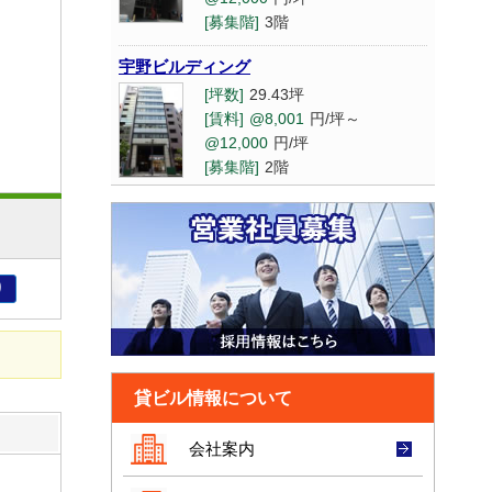
[募集階]
3階
[坪数]
28.95坪
[賃料]
相談
宇野ビルディング
[募集階]
9階
[坪数]
29.43坪
[賃料]
@8,001
円/坪～
福島サンアール11号館
@12,000
円/坪
[坪数]
19.28坪
[募集階]
2階
[賃料]
@8,001
円/坪～
@12,000
円/坪
グラスコート南船場
[募集階]
3階
[坪数]
8.1坪
[賃料]
相談
SYNASIA本町（旧FDS大阪本町）
[募集階]
6階
り
[坪数]
145.65坪
[賃料]
相談
なんば池田
[募集階]
4階
[坪数]
83.82坪
[賃料]
@15,001
円/坪～
貸ビル情報について
JRWD梅新（旧FRONTIER梅新）
@20,000
円/坪
[坪数]
109.24坪
[募集階]
3階
会社案内
[賃料]
@20,001
円/坪～
@30,000
円/坪
吉川産業