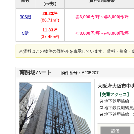
階数
賃料の価格帯
（m²数）
26.23坪
306階
@3,000円/坪～@8,000円/坪
(86.71m²)
11.33坪
5階
@3,000円/坪～@8,000円/坪
(37.45m²)
※賃料はこの物件の価格帯を表示しています。賃料・敷金・
南船場ハート
物件番号：A205207
大阪府大阪市中央
【交通アクセス】
地下鉄堺筋線 
地下鉄長堀鶴見
地下鉄堺筋線 
設備