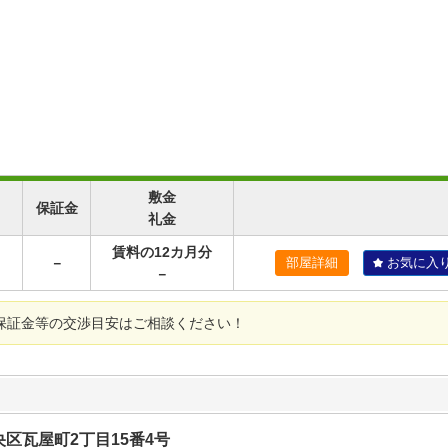
敷金
保証金
礼金
賃料の12カ月分
－
部屋詳細
お気に入
－
保証金等の交渉目安はご相談ください！
区瓦屋町2丁目15番4号