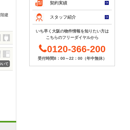
契約実績
[募集階]
10階
[坪数]
45.3坪
[賃料]
@3,000
円/坪～
@8,000
7階建
三洋
スタッフ紹介
円/坪
[坪数]
24.35坪
[募集階]
2階
[賃料]
@8,001
円/坪～
いち早く大阪の物件情報を知りたい方は
@12,000
円/坪
こちらのフリーダイヤルから
Tria心斎橋(旧NK）
[募集階]
2階
[坪数]
11.32坪
0120-366-200
[賃料]
@8,001
円/坪～
@12,000
円/坪
受付時間8：00～22：00（年中無休）
ついて
[募集階]
5階
森田ビルディング
[坪数]
23坪
[賃料]
@8,001
円/坪～
@12,000
円/坪
[募集階]
5階
日本精化
[坪数]
254.02坪
[賃料]
@8,001
円/坪～