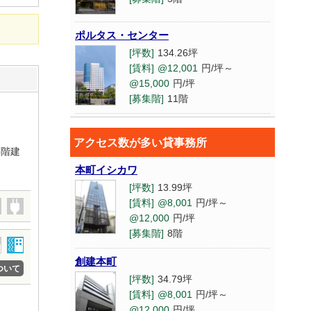
ポルタス・センター
[坪数]
134.26坪
[賃料]
@12,001
円/坪～
@15,000
円/坪
[募集階]
11階
北浜センター
アクセス数が多い貸事務所
[坪数]
82坪
5階建
[賃料]
@12,001
円/坪～
本町イシカワ
@15,000
円/坪
[坪数]
13.99坪
[募集階]
2階
[賃料]
@8,001
円/坪～
堺筋本町センター
@12,000
円/坪
[募集階]
8階
[坪数]
25.56坪
[賃料]
@15,001
円/坪～
創建本町
@20,000
円/坪
ついて
[坪数]
34.79坪
[募集階]
13階
[賃料]
@8,001
円/坪～
新大阪第一生命
@12,000
円/坪