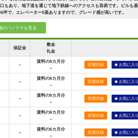
口もあり、地下道を通じて地下鉄線へのアクセスも容易です。ビルも基
96坪で、エレベーター5基ありますので、グレード感が高いです。
備のパノラマを見る
敷金
保証金
礼金
賃料の6カ月分
－
部屋詳細
お気に入
－
賃料の6カ月分
－
部屋詳細
お気に入
－
賃料の6カ月分
－
部屋詳細
お気に入
－
賃料の6カ月分
－
部屋詳細
お気に入
－
賃料の6カ月分
－
部屋詳細
お気に入
－