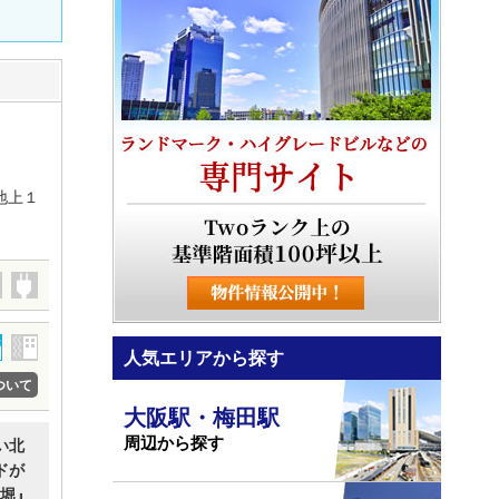
地上１
人気エリアから探す
ついて
大阪駅・梅田駅
周辺から探す
い北
ドが
堀』