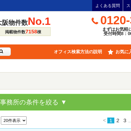
よくある質問
ス
0120-
No.1
大阪物件数
まずはお気軽
7158
掲載物件数
棟
受付時間8：00
オフィス検索方法の説明
お気に
貸事務所の条件を絞る ▼
<
1
2
3
..