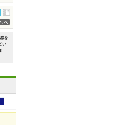
ついて
感を
てい
ま
り