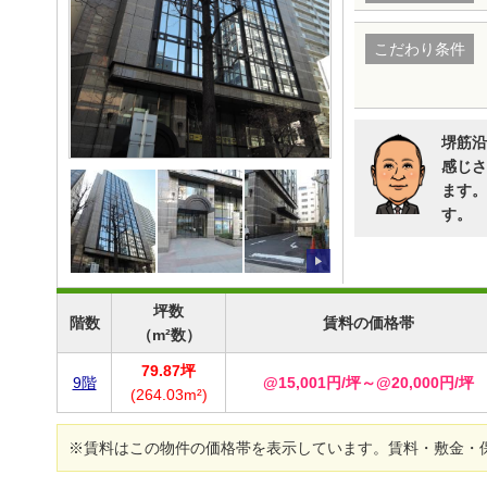
こだわり条件
堺筋沿
感じさ
ます。
す。
坪数
階数
賃料の価格帯
（m²数）
79.87坪
9階
@15,001円/坪～@20,000円/坪
(264.03m²)
※賃料はこの物件の価格帯を表示しています。賃料・敷金・