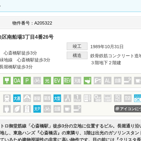
ス
）
物件番号：A205322
区南船場3丁目4番26号
竣工
1989年10月31日
 心斎橋駅徒歩3分
構造
鉄骨鉄筋コンクリート造
緑地線 心斎橋駅徒歩3分
３階地下２階建
長堀橋駅徒歩3分
アイコンに
トロ御堂筋線「心斎橋駅」徒歩3分の立地に位置するビル。長堀通り沿
地し、東急ハンズ『心斎橋店』の東隣り、1階は出光のガソリンスタン
ているため建物視認性の非常に高い物件です。目の前には『クリスタ長