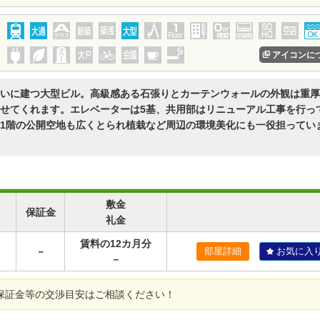
アイコンに
いに建つ大型ビル。高級感ある石張りとカーテンウォールの外観は重厚
せてくれます。エレベーターは5基、共用部はリニューアル工事を行っ
1階の公開空地も広くとられ植栽など周辺の環境美化にも一役担ってい
敷金
保証金
礼金
賃料の12カ月分
－
部屋詳細
お気に入
－
保証金等の交渉目安はご相談ください！