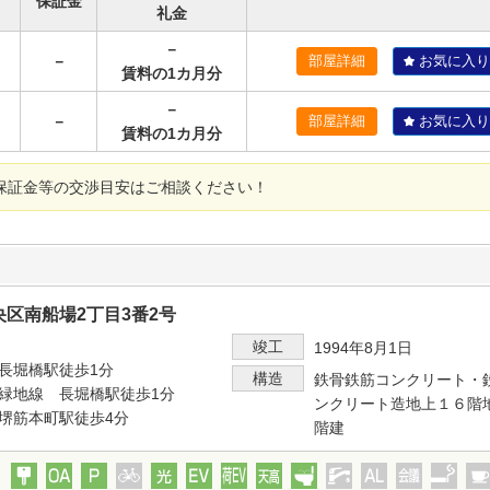
保証金
礼金
－
－
部屋詳細
お気に入り
賃料の1カ月分
－
－
部屋詳細
お気に入り
賃料の1カ月分
保証金等の交渉目安はご相談ください！
区南船場2丁目3番2号
竣工
1994年8月1日
長堀橋駅徒歩1分
構造
鉄骨鉄筋コンクリート・
緑地線 長堀橋駅徒歩1分
ンクリート造地上１６階
堺筋本町駅徒歩4分
階建