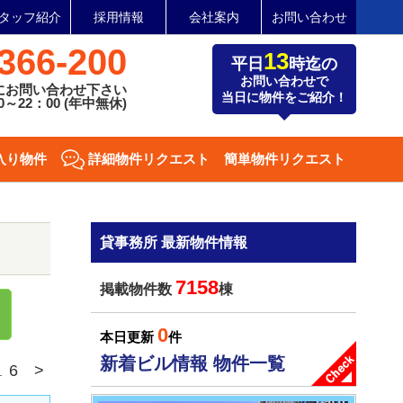
タッフ紹介
採用情報
会社案内
お問い合わせ
366-200
13
平日
時迄の
お問い合わせで
にお問い合わせ下さい
当日に物件をご紹介！
～22：00 (年中無休)
入り物件
詳細物件リクエスト
簡単物件リクエスト
貸事務所 最新物件情報
7158
掲載物件数
棟
0
本日更新
件
新着ビル情報 物件一覧
6
>
.