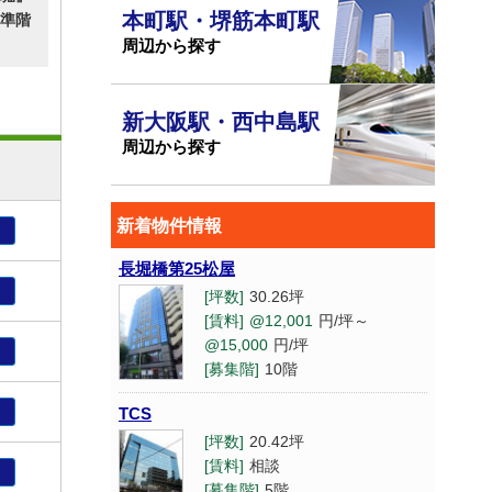
本町駅・堺筋本町駅
準階
周辺から探す
新大阪駅・西中島駅
周辺から探す
新着物件情報
り
長堀橋第25松屋
り
[坪数]
30.26坪
[賃料]
@12,001
円/坪～
@15,000
円/坪
り
[募集階]
10階
り
TCS
[坪数]
20.42坪
[賃料]
相談
り
[募集階]
5階