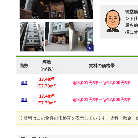
御堂筋
ント仕
屋も約
様にオ
坪数
階数
賃料の価格帯
（m²数）
17.48坪
4階
@8,001円/坪～@12,000円/坪
(57.79m²)
17.48坪
3階
@8,001円/坪～@12,000円/坪
(57.79m²)
※賃料はこの物件の価格帯を表示しています。賃料・敷金・