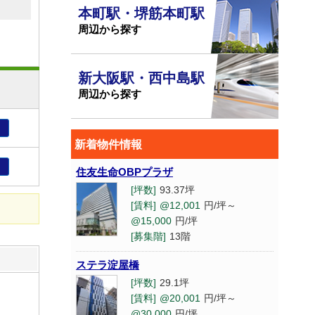
本町駅・堺筋本町駅
周辺から探す
新大阪駅・西中島駅
周辺から探す
り
新着物件情報
り
住友生命OBPプラザ
[坪数]
93.37坪
[賃料]
@12,001
円/坪～
@15,000
円/坪
[募集階]
13階
ステラ淀屋橋
[坪数]
29.1坪
[賃料]
@20,001
円/坪～
@30,000
円/坪