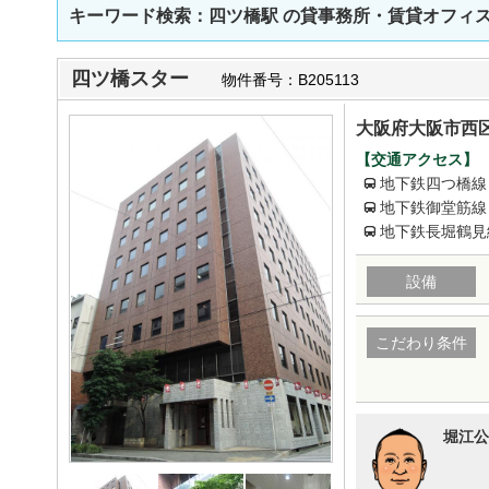
キーワード検索：四ツ橋駅
の貸事務所・賃貸オフィ
四ツ橋スター
物件番号：B205113
大阪府大阪市西区
【交通アクセス】
地下鉄四つ橋線
地下鉄御堂筋線
地下鉄長堀鶴見
設備
こだわり条件
堀江公