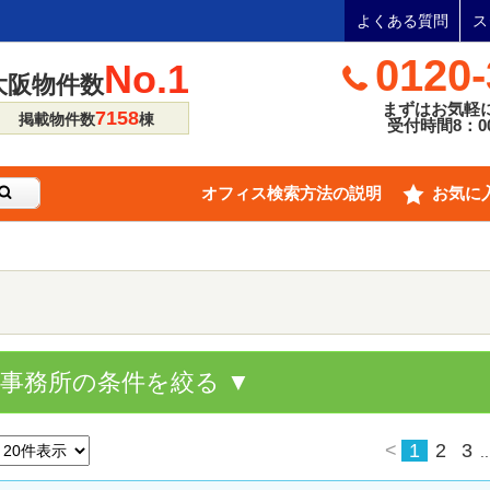
よくある質問
ス
0120-
No.1
大阪物件数
まずはお気軽
7158
掲載物件数
棟
受付時間8：00
オフィス検索方法の説明
お気に
貸事務所の条件を絞る ▼
<
1
2
3
..