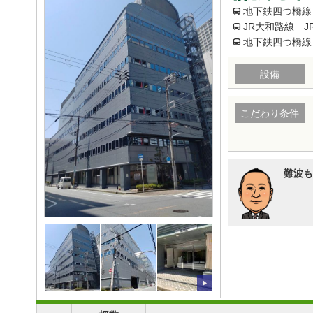
地下鉄四つ橋線
JR大和路線 J
地下鉄四つ橋線
設備
こだわり条件
難波も