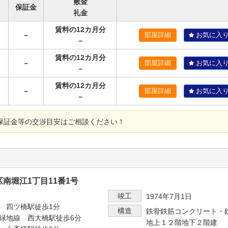
敷金
保証金
礼金
賃料の12カ月分
－
部屋詳細
お気に入
－
賃料の12カ月分
－
部屋詳細
お気に入
－
賃料の12カ月分
－
部屋詳細
お気に入
－
保証金等の交渉目安はご相談ください！
南堀江1丁目11番1号
竣工
1974年7月1日
 四ツ橋駅徒歩1分
構造
鉄骨鉄筋コンクリート・
緑地線 西大橋駅徒歩6分
地上１２階地下２階建