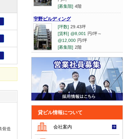
コットンニッセイ
[募集階]
4階
[坪数]
44坪
[賃料]
相談
宇野ビルディング
り
[募集階]
8階
[坪数]
29.43坪
[賃料]
@8,001
円/坪～
り
大阪国際
@12,000
円/坪
[募集階]
2階
[坪数]
10.04坪
[賃料]
@15,001
円/坪～
り
丸忠第2
@20,000
円/坪
[坪数]
21坪
[募集階]
地下1階
[賃料]
@8,001
円/坪～
四ツ橋セントラル
@12,000
円/坪
[募集階]
3階
[坪数]
47.9坪
[賃料]
@12,001
円/坪～
センバセントラル
@15,000
円/坪
[坪数]
89.55坪
[募集階]
6階
貸ビル情報について
[賃料]
@12,001
円/坪～
IENTO本町
@15,000
円/坪
会社案内
鉄骨造
[募集階]
6階
[坪数]
21.12坪
[賃料]
@15,001
円/坪～