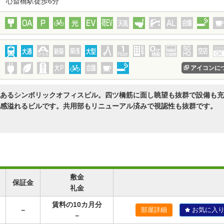
 心斎橋駅徒歩6分
アイコンに
あるシンボリックオフィスビル。四ツ橋筋に面し眺望も抜群で設備も充
感溢れるビルです。共用部もリニューアル済みで視認性も抜群です。
敷金
保証金
礼金
賃料の10カ月分
－
部屋詳細
お気に入
－