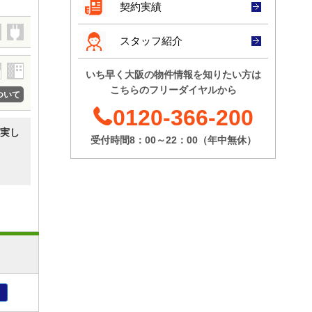
大阪建大
契約実績
@20,000
円/坪
[坪数]
25.343坪
[募集階]
12階
[賃料]
相談
スタッフ紹介
セントアーバン
[募集階]
2階
[坪数]
20.35坪
いち早く大阪の物件情報を知りたい方は
[賃料]
@15,001
円/坪～
こちらのフリーダイヤルから
入商八木
ついて
@20,000
円/坪
[坪数]
101.38坪
0120-366-200
[募集階]
3階
[賃料]
@12,001
円/坪～
実し
@15,000
円/坪
受付時間8：00～22：00（年中無休）
[募集階]
8階
本町イシカワ
[坪数]
13.99坪
[賃料]
@8,001
円/坪～
@12,000
円/坪
[募集階]
7階
日本精化
[坪数]
456.3坪
り
[賃料]
@8,001
円/坪～