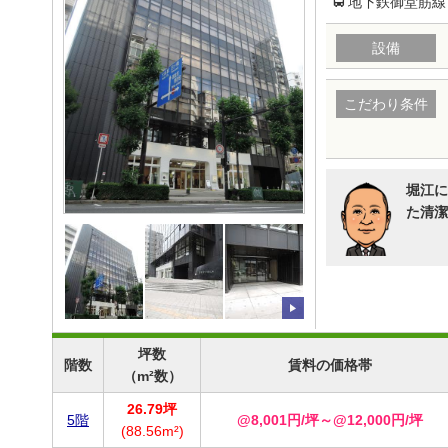
地下鉄御堂筋線
設備
こだわり条件
堀江に
た清潔
坪数
階数
賃料の価格帯
（m²数）
26.79坪
5階
@8,001円/坪～@12,000円/坪
(88.56m²)