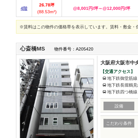
26.78坪
4階
@8,001円/坪～@12,000円/坪
(88.53m²)
※賃料はこの物件の価格帯を表示しています。賃料・敷金・
心斎橋MS
物件番号：A205420
大阪府大阪市中央
【交通アクセス】
地下鉄御堂筋線
地下鉄長堀鶴見
地下鉄四つ橋線
設備
こだわり条件