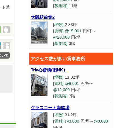
[募集階]
11階
ート造
大阪駅前第2
[坪数]
2.36坪
[賃料]
@15,001
円/坪～
@20,000
円/坪
[募集階]
3階
西村
ついて
アクセス数が多い貸事務所
[坪数]
27.67坪
[賃料]
@8,001
円/坪～
Tria心斎橋(旧NK）
@12,000
円/坪
[坪数]
11.32坪
[募集階]
2階
[賃料]
@8,001
円/坪～
@12,000
円/坪
新大阪駅前(旧新大阪サムティ)
[募集階]
7階
[坪数]
8.06坪
[賃料]
@8,001
円/坪～
グラスコート南船場
@12,000
円/坪
[坪数]
31.2坪
[募集階]
3階
[賃料]
@3,000
円/坪～
@8,000
円/坪