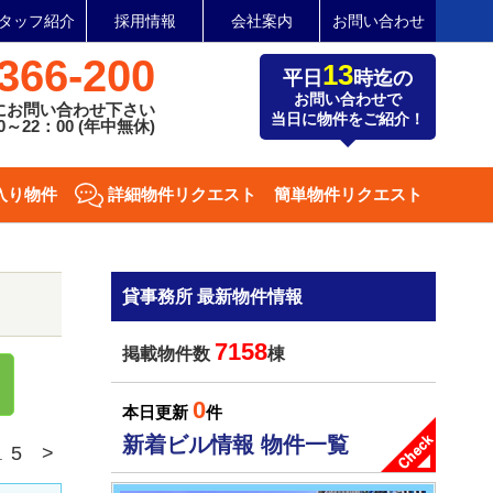
タッフ紹介
採用情報
会社案内
お問い合わせ
366-200
13
平日
時迄の
お問い合わせで
にお問い合わせ下さい
当日に物件をご紹介！
～22：00 (年中無休)
入り物件
詳細物件リクエスト
簡単物件リクエスト
貸事務所 最新物件情報
7158
掲載物件数
棟
0
本日更新
件
新着ビル情報 物件一覧
5
>
.