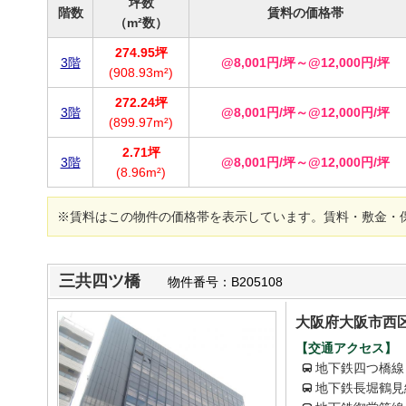
坪数
階数
賃料の価格帯
（m²数）
274.95坪
3階
@8,001円/坪～@12,000円/坪
(908.93m²)
272.24坪
3階
@8,001円/坪～@12,000円/坪
(899.97m²)
2.71坪
3階
@8,001円/坪～@12,000円/坪
(8.96m²)
※賃料はこの物件の価格帯を表示しています。賃料・敷金・
三共四ツ橋
物件番号：B205108
大阪府大阪市西区
【交通アクセス】
地下鉄四つ橋線
地下鉄長堀鶴見