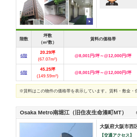
坪数
階数
賃料の価格帯
（m²数）
20.29坪
6階
@8,001円/坪～@12,000円/坪
(67.07m²)
45.25坪
6階
@8,001円/坪～@12,000円/坪
(149.59m²)
※賃料はこの物件の価格帯を表示しています。賃料・敷金・
Osaka Metro南堀江（旧住友生命湊町MT）
大阪府大阪市西区
【交通アクセス】