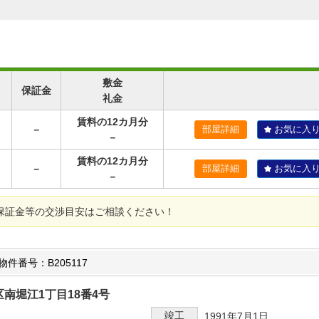
敷金
保証金
礼金
賃料の12カ月分
－
部屋詳細
お気に入
－
賃料の12カ月分
－
部屋詳細
お気に入
－
保証金等の交渉目安はご相談ください！
物件番号：B205117
南堀江1丁目18番4号
竣工
1991年7月1日