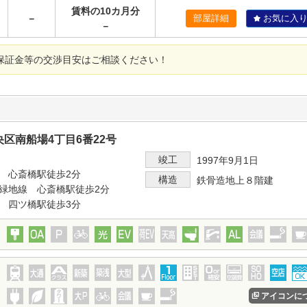
賃料の10カ月分
－
部屋詳細
お気に入
－
保証金等の交渉目安はご相談ください！
区南船場4丁目6番22号
竣工
1997年9月1日
 心斎橋駅徒歩2分
構造
鉄骨造地上８階建
緑地線 心斎橋駅徒歩2分
 四ツ橋駅徒歩3分
アイコンに