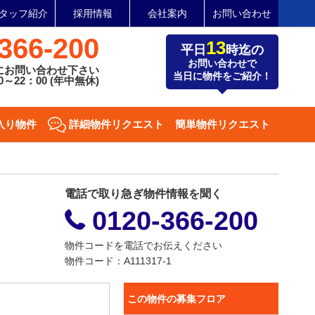
タッフ紹介
採用情報
会社案内
お問い合わせ
366-200
13
平日
時迄の
お問い合わせで
にお問い合わせ下さい
当日に物件をご紹介！
～22：00 (年中無休)
入り物件
詳細物件リクエスト
簡単物件リクエスト
電話で取り急ぎ物件情報を聞く
0120-366-200
物件コードを電話でお伝えください
物件コード：A111317-1
この物件の募集フロア