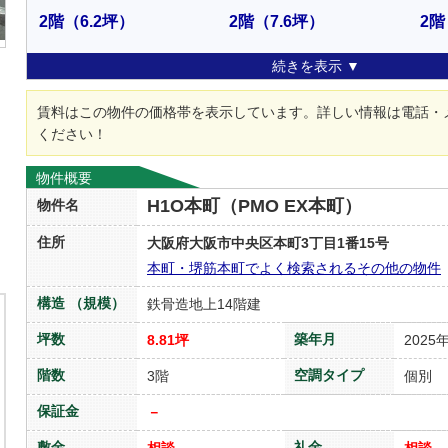
2階
（6.2坪）
2階
（7.6坪）
2階
続きを表示 ▼
賃料はこの物件の価格帯を表示しています。詳しい情報は電話・
ください！
物件概要
H1O本町（PMO EX本町）
物件名
住所
大阪府大阪市中央区本町3丁目1番15号
本町・堺筋本町でよく検索されるその他の物件
構造 （規模）
鉄骨造地上14階建
坪数
築年月
8.81坪
2025
階数
空調タイプ
3階
個別
保証金
－
敷金
礼金