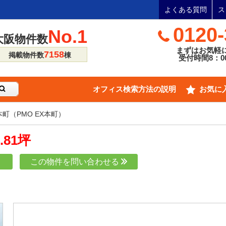
よくある質問
ス
0120-
No.1
大阪物件数
まずはお気軽
7158
掲載物件数
棟
受付時間8：00
オフィス検索方法の説明
お気に
本町（PMO EX本町）
8.81坪
り
この物件を問い合わせる