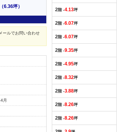
（6.36坪）
2
4.13
階 -
坪
2
6.07
階 -
坪
メールでお問い合わせ
2
6.07
階 -
坪
2
9.35
階 -
坪
2
4.95
階 -
坪
2
8.32
階 -
坪
2
3.88
階 -
坪
年4月
2
8.26
階 -
坪
2
8.26
階 -
坪
2
2.9
階 -
坪