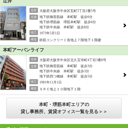
辻井
住所
大阪府大阪市中央区瓦町3丁目2番5号
地下鉄御堂筋線 本町駅 徒歩6分
交通
地下鉄堺筋線 堺筋本町駅 徒歩6分
地下鉄中央線 本町駅 徒歩8分
竣工
1973年5月1日
構造
鉄筋コンクリート造地上７階地下１階建
本町アーバンライフ
住所
大阪府大阪市中央区北久宝寺町4丁目3番8号
地下鉄御堂筋線 本町駅 徒歩3分
交通
地下鉄中央線 本町駅 徒歩3分
地下鉄四つ橋線 本町駅 徒歩5分
竣工
1981年11月1日
構造
ＳＲＣ地上１０階地下１階
本町・堺筋本町エリアの
貸し事務所、賃貸オフィス一覧を見る＞＞