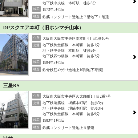
地下鉄中央線 本町駅 徒歩8分
竣工
1973年5月1日
構造
鉄筋コンクリート造地上７階地下１階建
DPスクエア本町（旧ホンマチ山本）
住所
大阪府大阪市中央区南本町4丁目1番10号
地下鉄御堂筋線 本町駅 徒歩1分
交通
地下鉄中央線 本町駅 徒歩2分
地下鉄四つ橋線 本町駅 徒歩2分
竣工
1994年3月1日
構造
鉄骨鉄筋ｺﾝｸﾘｰﾄ造地上10階地下3階建
三星RS
住所
大阪府大阪市中央区久太郎町1丁目2番7号
地下鉄堺筋線 堺筋本町駅 徒歩3分
交通
地下鉄中央線 堺筋本町駅 徒歩3分
地下鉄御堂筋線 本町駅 徒歩9分
竣工
1983年1月1日
構造
鉄筋コンクリート造地上９階建