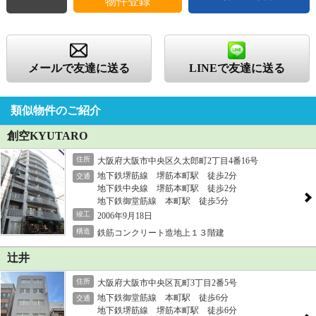
物件登録
メールで友達に送る
LINEで友達に送る
類似物件のご紹介
創空KYUTARO
住所
大阪府大阪市中央区久太郎町2丁目4番16号
地下鉄堺筋線 堺筋本町駅 徒歩2分
交通
地下鉄中央線 堺筋本町駅 徒歩2分
地下鉄御堂筋線 本町駅 徒歩5分
竣工
2006年9月18日
構造
鉄筋コンクリート造地上１３階建
辻井
住所
大阪府大阪市中央区瓦町3丁目2番5号
地下鉄御堂筋線 本町駅 徒歩6分
交通
地下鉄堺筋線 堺筋本町駅 徒歩6分