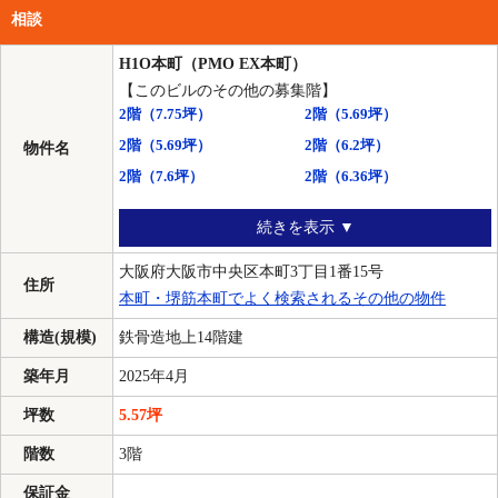
相談
H1O本町（PMO EX本町）
【このビルのその他の募集階】
2階
（7.75坪）
2階
（5.69坪）
2階
（5.69坪）
2階
（6.2坪）
物件名
2階
（7.6坪）
2階
（6.36坪）
続きを表示 ▼
大阪府大阪市中央区本町3丁目1番15号
住所
本町・堺筋本町でよく検索されるその他の物件
構造(規模)
鉄骨造地上14階建
築年月
2025年4月
坪数
5.57坪
階数
3階
保証金