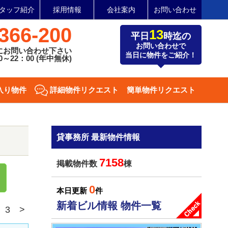
タッフ紹介
採用情報
会社案内
お問い合わせ
366-200
13
平日
時迄の
お問い合わせで
にお問い合わせ下さい
当日に物件をご紹介！
～22：00 (年中無休)
入り物件
詳細物件リクエスト
簡単物件リクエスト
貸事務所 最新物件情報
7158
掲載物件数
棟
0
本日更新
件
新着ビル情報 物件一覧
3
>