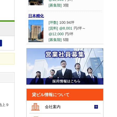
新大阪サンアールビル南館
[募集階]
3階
[坪数]
5.19坪
[賃料]
@8,001
円/坪～
日本精化
@12,000
円/坪
[坪数]
100.94坪
[募集階]
6階
[賃料]
@8,001
円/坪～
@12,000
円/坪
AFLO Garden SHINSAIBASHI
[募集階]
5階
[坪数]
12.67坪
[賃料]
相談
Tria心斎橋(旧NK）
[募集階]
9階
[坪数]
9坪
[賃料]
@8,001
円/坪～
@12,000
円/坪
山本
[募集階]
5階
[坪数]
11坪
[賃料]
@3,000
円/坪～
@8,000
大阪建大
円/坪
[坪数]
42.71坪
[募集階]
3階
貸ビル情報について
[賃料]
相談
[募集階]
9階
フローラルセントランド
地上９
会社案内
[坪数]
25坪
ジコウ
[賃料]
相談