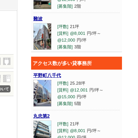
[募集階]
2階
難波
[坪数]
21坪
[賃料]
@8,001
円/坪～
@12,000
円/坪
[募集階]
3階
梅田東
アクセス数が多い貸事務所
[坪数]
6.82坪
[賃料]
@3,000
円/坪～
@8,000
平野町八千代
円/坪
[坪数]
25.28坪
[募集階]
2階
ついて
[賃料]
@12,001
円/坪～
@15,000
円/坪
高橋ビル東6号館
[募集階]
5階
[坪数]
13.75坪
[賃料]
@8,001
円/坪～
丸忠第2
@12,000
円/坪
[坪数]
21坪
[募集階]
3階
[賃料]
@8,001
円/坪～
@12,000
円/坪