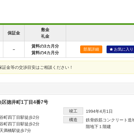
敷金
保証金
礼金
賃料の3カ月分
－
部屋詳細
お気に入り
賃料の4カ月分
保証金等の交渉目安はご相談ください！
区徳井町1丁目4番7号
竣工
1994年4月1日
谷町四丁目駅徒歩2分
構造
鉄骨鉄筋コンクリート造
谷町四丁目駅徒歩2分
階地下１階建
天満橋駅徒歩7分