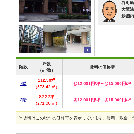
谷町筋
大阪法
歩圏内
坪数
階数
賃料の価格帯
（m²数）
112.96坪
7階
@12,001円/坪～@15,000円/坪
(373.42m²)
82.22坪
3階
@12,001円/坪～@15,000円/坪
(271.80m²)
※賃料はこの物件の価格帯を表示しています。賃料・敷金・