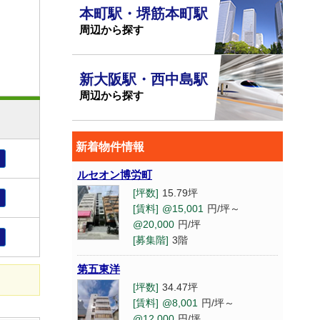
本町駅・堺筋本町駅
周辺から探す
新大阪駅・西中島駅
周辺から探す
新着物件情報
ルセオン博労町
[坪数]
15.79坪
[賃料]
@15,001
円/坪～
@20,000
円/坪
[募集階]
3階
第五東洋
[坪数]
34.47坪
[賃料]
@8,001
円/坪～
@12,000
円/坪