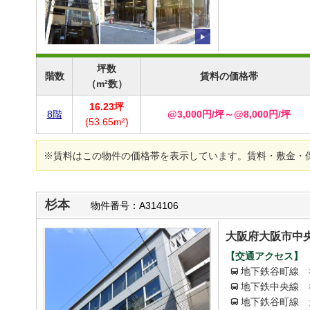
坪数
階数
賃料の価格帯
（m²数）
16.23坪
8階
@3,000円/坪～@8,000円/坪
(53.65m²)
※賃料はこの物件の価格帯を表示しています。賃料・敷金・
杉本
物件番号：A314106
大阪府大阪市中央
【交通アクセス】
地下鉄谷町線 
地下鉄中央線 
地下鉄谷町線 