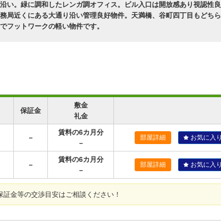
沿い。緑に調和したレンガ調オフィス。ビル入口は開放感あり視認性良
務局近くにある大通り沿い管理良好物件。天満橋、谷町四丁目もどちら
でフットワークの軽い物件です。
敷金
保証金
礼金
賃料の6カ月分
－
部屋詳細
お気に入
－
賃料の6カ月分
－
部屋詳細
お気に入
－
保証金等の交渉目安はご相談ください！