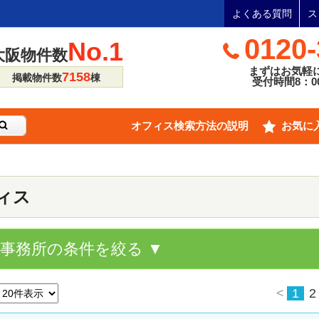
よくある質問
ス
0120-
No.1
大阪物件数
まずはお気軽
7158
掲載物件数
棟
受付時間8：00
オフィス検索方法の説明
お気に
ィス
貸事務所の条件を絞る ▼
<
1
2