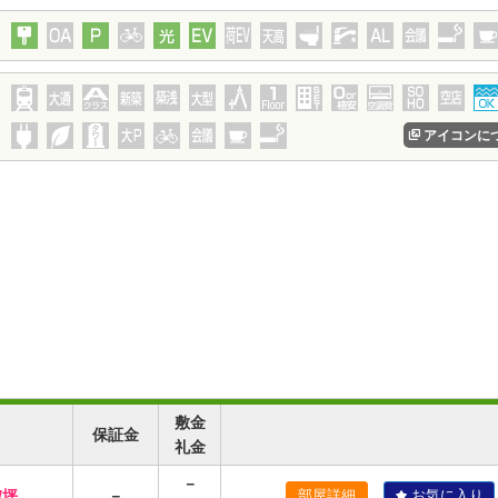
アイコンに
敷金
保証金
礼金
－
/坪
－
部屋詳細
お気に入り