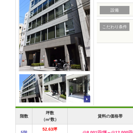
設備
こだわり条件
坪数
階数
賃料の価格帯
（m²数）
52.63坪
5階
@8,001円/坪～@12,000円