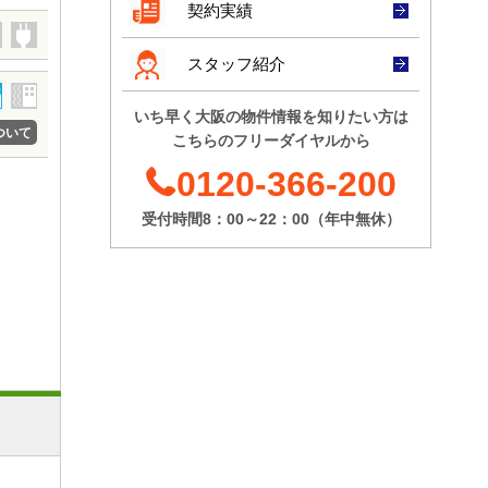
契約実績
[募集階]
5階
[坪数]
11.7坪
[賃料]
@3,000
円/坪～
@8,000
スタッフ紹介
円/坪
大阪駅前第1
[募集階]
5階
いち早く大阪の物件情報を知りたい方は
[坪数]
10.5坪
ついて
こちらのフリーダイヤルから
入商八木
[賃料]
@15,001
円/坪～
@20,000
円/坪
[坪数]
101.38坪
0120-366-200
[募集階]
2階
[賃料]
@12,001
円/坪～
@15,000
円/坪
受付時間8：00～22：00（年中無休）
[募集階]
8階
なんば池田
[坪数]
37坪
[賃料]
@15,001
円/坪～
@20,000
円/坪
[募集階]
6階
BB第一
[坪数]
20.48坪
[賃料]
@8,001
円/坪～