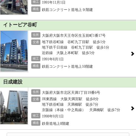
竣工
1991年11月1日
構造
鉄筋コンクリート造地上９階建
イトーピア谷町
住所
大阪府大阪市天王寺区生玉前町1番17号
地下鉄谷町線 谷町九丁目駅 徒歩1分
交通
地下鉄千日前線 谷町九丁目駅 徒歩1分
近鉄線 大阪上本町駅 徒歩5分
竣工
1991年8月1日
構造
鉄筋コンクリート造地上10階建
日成建設
住所
大阪府大阪市北区天満1丁目19番6号
JR東西線 大阪天満宮駅 徒歩8分
交通
地下鉄谷町線 天満橋駅 徒歩7分
京阪線（本線・中之島線） 天満橋駅 徒歩7分
竣工
1998年9月1日
構造
鉄骨造地上8階建