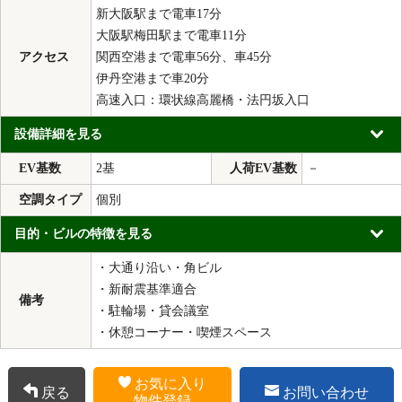
新大阪駅まで電車17分
大阪駅梅田駅まで電車11分
アクセス
関西空港まで電車56分、車45分
伊丹空港まで車20分
高速入口：環状線高麗橋・法円坂入口
設備詳細を見る
EV基数
2基
人荷EV基数
－
空調タイプ
個別
目的・ビルの特徴を見る
・大通り沿い・角ビル
・新耐震基準適合
備考
・駐輪場・貸会議室
・休憩コーナー・喫煙スペース
お気に入り
戻る
お問い合わせ
物件登録