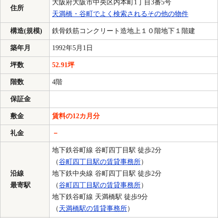
大阪府大阪市中央区内本町1丁目3番5号
住所
天満橋・谷町でよく検索されるその他の物件
構造(規模)
鉄骨鉄筋コンクリート造地上１０階地下１階建
築年月
1992年5月1日
坪数
52.91坪
階数
4階
保証金
敷金
賃料の12カ月分
礼金
－
地下鉄谷町線 谷町四丁目駅 徒歩2分
（
谷町四丁目駅の賃貸事務所
）
沿線
地下鉄中央線 谷町四丁目駅 徒歩2分
最寄駅
（
谷町四丁目駅の賃貸事務所
）
地下鉄谷町線 天満橋駅 徒歩9分
（
天満橋駅の賃貸事務所
）