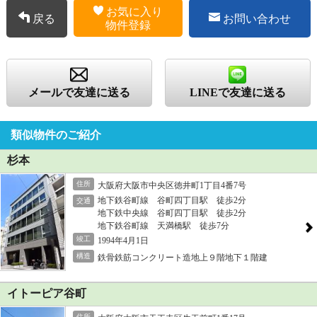
お気に入り
戻る
お問い合わせ
物件登録
メールで友達に送る
LINEで友達に送る
類似物件のご紹介
杉本
住所
大阪府大阪市中央区徳井町1丁目4番7号
地下鉄谷町線 谷町四丁目駅 徒歩2分
交通
地下鉄中央線 谷町四丁目駅 徒歩2分
地下鉄谷町線 天満橋駅 徒歩7分
竣工
1994年4月1日
構造
鉄骨鉄筋コンクリート造地上９階地下１階建
イトーピア谷町
住所