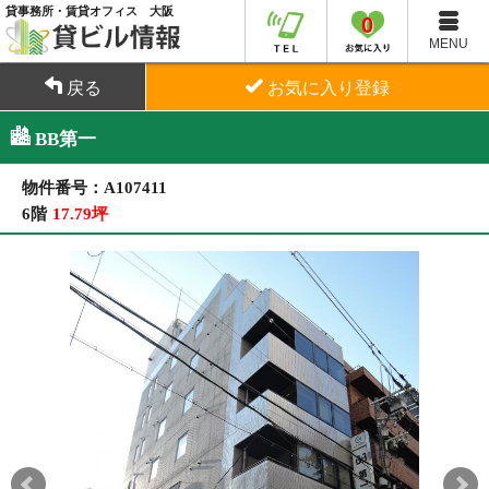
貸事務所・賃貸オフィス 大阪
0
MENU
戻る
お気に入り登録
BB第一
物件番号：A107411
6階
17.79坪