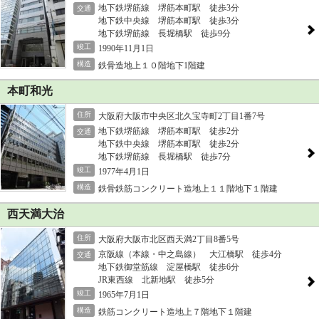
地下鉄堺筋線 堺筋本町駅 徒歩3分
交通
地下鉄中央線 堺筋本町駅 徒歩3分
地下鉄堺筋線 長堀橋駅 徒歩9分
竣工
1990年11月1日
構造
鉄骨造地上１０階地下1階建
本町和光
住所
大阪府大阪市中央区北久宝寺町2丁目1番7号
地下鉄堺筋線 堺筋本町駅 徒歩2分
交通
地下鉄中央線 堺筋本町駅 徒歩2分
地下鉄堺筋線 長堀橋駅 徒歩7分
竣工
1977年4月1日
構造
鉄骨鉄筋コンクリート造地上１１階地下１階建
西天満大治
住所
大阪府大阪市北区西天満2丁目8番5号
京阪線（本線・中之島線） 大江橋駅 徒歩4分
交通
地下鉄御堂筋線 淀屋橋駅 徒歩6分
JR東西線 北新地駅 徒歩5分
竣工
1965年7月1日
構造
鉄筋コンクリート造地上７階地下１階建