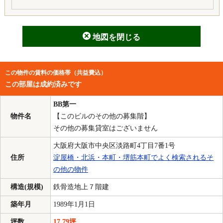
地図を閉じる
この物件の賃料の価格帯（共益費込）
この部屋は成約済みです
BB第一
物件名
【このビルのその他の募集階】
その他の募集貸室はございません
大阪府大阪市中央区淡路町4丁目7番1号
住所
淀屋橋・北浜・本町・堺筋本町でよく検索されるそ
の他の物件
構造(規模)
鉄骨造地上７階建
築年月
1989年1月1日
坪数
17.79坪