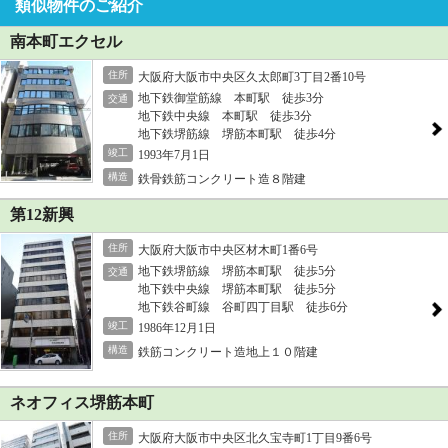
類似物件のご紹介
南本町エクセル
住所
大阪府大阪市中央区久太郎町3丁目2番10号
地下鉄御堂筋線 本町駅 徒歩3分
交通
地下鉄中央線 本町駅 徒歩3分
地下鉄堺筋線 堺筋本町駅 徒歩4分
竣工
1993年7月1日
構造
鉄骨鉄筋コンクリート造８階建
第12新興
住所
大阪府大阪市中央区材木町1番6号
地下鉄堺筋線 堺筋本町駅 徒歩5分
交通
地下鉄中央線 堺筋本町駅 徒歩5分
地下鉄谷町線 谷町四丁目駅 徒歩6分
竣工
1986年12月1日
構造
鉄筋コンクリート造地上１０階建
ネオフィス堺筋本町
住所
大阪府大阪市中央区北久宝寺町1丁目9番6号