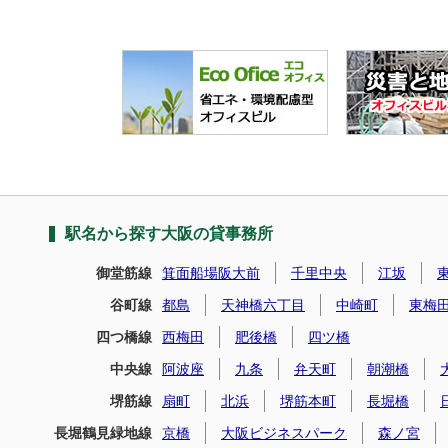
駅名から探す大阪の貸事務所
御堂筋線
箕面船場阪大前
千里中央
江坂
谷町線
都島
天神橋六丁目
中崎町
東梅
四つ橋線
西梅田
肥後橋
四ツ橋
中央線
阿波座
九条
弁天町
朝潮橋
堺筋線
扇町
北浜
堺筋本町
長堀橋
長堀鶴見緑地線
京橋
大阪ビジネスパーク
森ノ宮