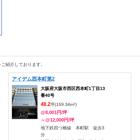
をご紹介しております。
アイデム西本町第2
大阪府大阪市西区西本町1丁目13
番40号
48.2
坪(159.34m²)
@8,001円/坪
～@12,000円/坪
地下鉄四つ橋線 本町駅 徒歩3
分