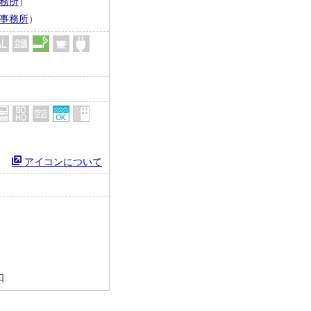
務所
）
事務所
）
アイコンについて
口