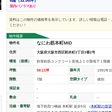
8階
（32.06坪）
室内パノラマあり
賃料はこの物件の価格帯を表示しています。詳しい情報は電話・
ください！
物件概要
なにわ筋本町MID
物件名
住所
大阪府大阪市西区靭本町2丁目3番2号
構造 （規模）
鉄骨鉄筋コンクリート造地上１０階地下１階建
坪数
築年月
59.11坪
1991年1
階数
空調タイプ
7階
個別
保証金
-
敷金
礼金
-
-
沿線・最寄駅
地下鉄四つ橋線 本町駅 徒歩5分 （
本町駅の賃貸