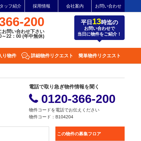
タッフ紹介
採用情報
会社案内
お問い合わせ
366-200
13
平日
時迄の
お問い合わせで
にお問い合わせ下さい
当日に物件をご紹介！
～22：00 (年中無休)
入り物件
詳細物件リクエスト
簡単物件リクエスト
電話で取り急ぎ物件情報を聞く
0120-366-200
物件コードを電話でお伝えください
物件コード：B104204
この物件の募集フロア