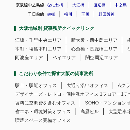
京阪線中之島線
なにわ橋
大江橋
渡辺橋
中之島
千日前線
鶴橋
桜川
玉川
野田阪神
大阪地域別 貸事務所クイックリンク
江坂・千里中央エリア
新大阪・西中島エリア
本町・堺筋本町エリア
心斎橋・長堀橋エリア
阿波座エリア
ベイエリア
関空周辺エリア
こだわり条件で探す大阪の貸事務所
駅上・駅近オフィス
大通り沿いオフィス
Aク
デザイナーズ・レトロ・個性派オフィス
1フロアー1
賃料に空調費を含むオフィス
SOHO・マンション
省エネ・環境対策オフィス
高層ビル
大型駐車
喫煙スペース完備オフィス