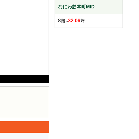
なにわ筋本町MID
8
32.06
階 -
坪