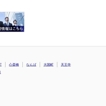
町
心斎橋
なんば
大国町
天王寺
目