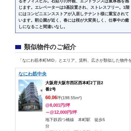
るオフィスビル。石貼りの外観、エントランスは重厚感を感
じます。エレベーターは3基設置され、ストレスフリー。1階
にはコンビニエンスストアが入居しテナント様に重宝されて
います。靭公園が近く、春には桜が大変美しく、仕事中の癒
しになること間違いなし。
類似物件のご紹介
「なにわ筋本町MID」とエリア、賃料、広さが類似した物件
なにわ筋中央
大阪府大阪市西区西本町2丁目2
番2号
60.06
坪(198.55m²)
@8,001円/坪
～@12,000円/坪
地下鉄四つ橋線 本町駅 徒歩5
分