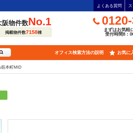
よくある質問
ス
0120-
No.1
大阪物件数
まずはお気軽
7158
掲載物件数
棟
受付時間8：00
オフィス検索方法の説明
お気に
筋本町MID
り