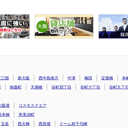
東三国
新大阪
西中島南方
中津
梅田
淀屋橋
本
田
南森町
天満橋
谷町四丁目
谷町六丁目
谷町九丁
大阪港
コスモスクエア
日本橋
恵美須町
玉造
西大橋
西長堀
ドーム前千代崎