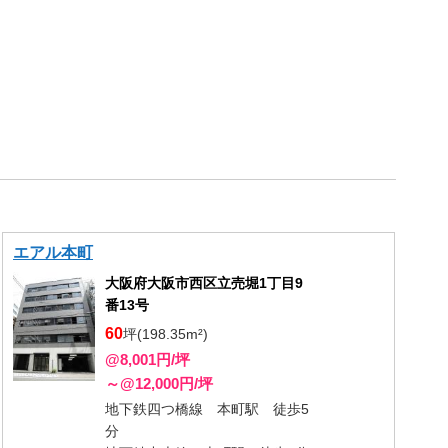
エアル本町
大阪府大阪市西区立売堀1丁目9
番13号
60
坪(198.35m²)
@8,001円/坪
～@12,000円/坪
地下鉄四つ橋線 本町駅 徒歩5
分