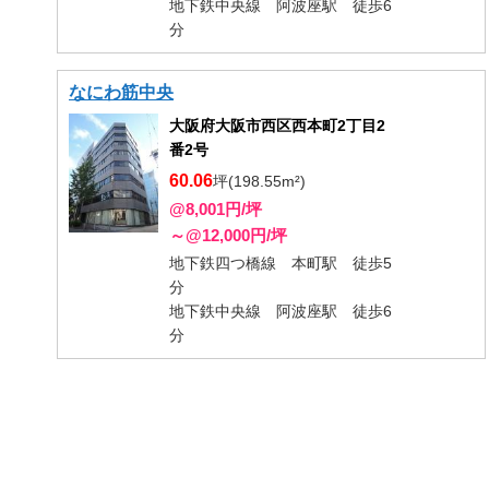
地下鉄中央線 阿波座駅 徒歩6
分
なにわ筋中央
大阪府大阪市西区西本町2丁目2
番2号
60.06
坪(198.55m²)
@8,001円/坪
～@12,000円/坪
地下鉄四つ橋線 本町駅 徒歩5
分
地下鉄中央線 阿波座駅 徒歩6
分