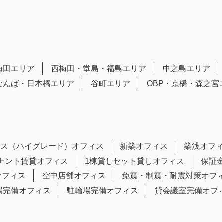
梅田エリア
西梅田・堂島・福島エリア
中之島エリア
なんば・日本橋エリア
谷町エリア
OBP・京橋・森之宮
ラス（ハイグレード）オフィス
新築オフィス
築浅オフ
テナント賃貸オフィス
1棟貸しセット貸しオフィス
保証
オフィス
空中店舗オフィス
免震・制震・耐震対策オフ
場完備オフィス
駐輪場完備オフィス
貸会議室完備オフ