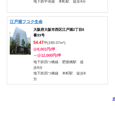
地下鉄中央線 本町駅 徒歩4分
江戸堀フコク生命
大阪府大阪市西区江戸堀2丁目6
番33号
54.47
坪(180.07m²)
@8,001円/坪
～@12,000円/坪
地下鉄四つ橋線 肥後橋駅 徒
歩8分
地下鉄四つ橋線 本町駅 徒歩8
分