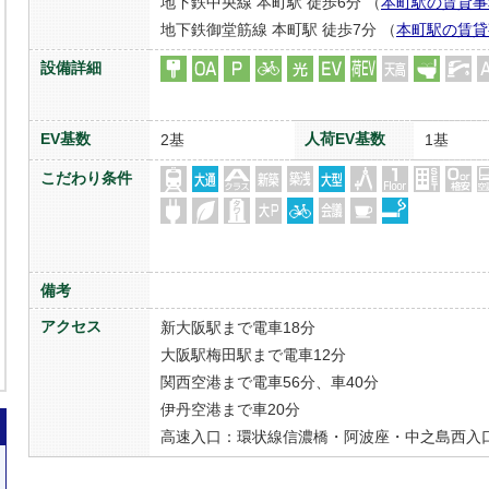
地下鉄中央線 本町駅 徒歩6分 （
本町駅の賃貸事
地下鉄御堂筋線 本町駅 徒歩7分 （
本町駅の賃貸
設備詳細
EV基数
人荷EV基数
2基
1基
こだわり条件
備考
アクセス
新大阪駅まで電車18分
大阪駅梅田駅まで電車12分
関西空港まで電車56分、車40分
伊丹空港まで車20分
高速入口：環状線信濃橋・阿波座・中之島西入