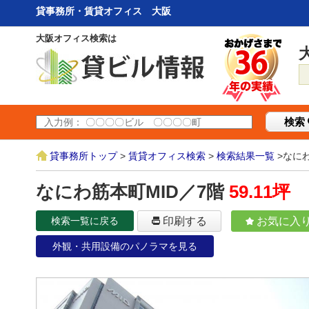
貸事務所・賃貸オフィス 大阪
大阪オフィス検索は
検索
貸事務所トップ
>
賃貸オフィス検索
>
検索結果一覧
>なにわ
なにわ筋本町MID／7階
59.11坪
検索一覧に戻る
印刷する
お気に入
外観・共用設備のパノラマを見る