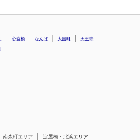
町
心斎橋
なんば
大国町
天王寺
目
南森町エリア
淀屋橋・北浜エリア