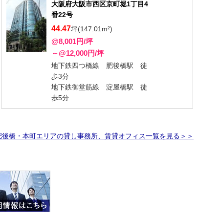
大阪府大阪市西区京町堀1丁目4
番22号
44.47
坪(147.01m²)
@8,001円/坪
～@12,000円/坪
地下鉄四つ橋線 肥後橋駅 徒
歩3分
地下鉄御堂筋線 淀屋橋駅 徒
歩5分
肥後橋・本町エリアの貸し事務所、賃貸オフィス一覧を見る＞＞