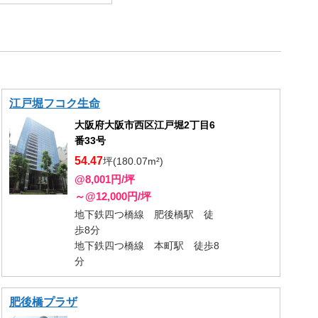
江戸堀フコク生命
大阪府大阪市西区江戸堀2丁目6
番33号
54.47
坪(180.07m²)
@8,001円/坪
～@12,000円/坪
地下鉄四つ橋線 肥後橋駅 徒
歩8分
地下鉄四つ橋線 本町駅 徒歩8
分
肥後橋プラザ