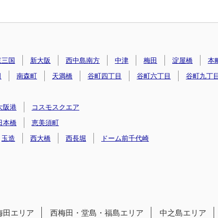
東三国
新大阪
西中島南方
中津
梅田
淀屋橋
本
田
南森町
天満橋
谷町四丁目
谷町六丁目
谷町九丁
大阪港
コスモスクエア
日本橋
恵美須町
玉造
西大橋
西長堀
ドーム前千代崎
梅田エリア
西梅田・堂島・福島エリア
中之島エリア