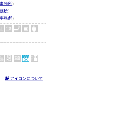
事務所
）
務所
）
事務所
）
アイコンについて