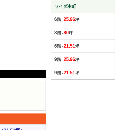
ワイダ本町
6
25.96
階 -
坪
3
80
階 -
坪
6
21.51
階 -
坪
9
25.96
階 -
坪
9
21.51
階 -
坪