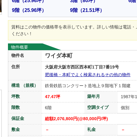
6階
（25.96坪）
3階
（80坪）
6階
9階
（25.96坪）
9階
（21.51坪）
賃料はこの物件の価格帯を表示しています。詳しい情報は電話・
ください！
物件概要
ワイダ本町
物件名
住所
大阪府大阪市西区西本町1丁目7番19号
肥後橋・本町でよく検索されるその他の物件
構造 （規模）
鉄骨鉄筋コンクリート造地上９階地下１階建
坪数
築年月
47.47坪
1987年
階数
空調タイプ
6階
個別
保証金
総額2,076,800円(@80,000円/坪)
敷金
礼金
－
－