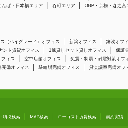
なんば・日本橋エリア
谷町エリア
OBP・京橋・森之宮
ラス（ハイグレード）オフィス
新築オフィス
築浅オフ
テナント賃貸オフィス
1棟貸しセット貸しオフィス
保証
オフィス
空中店舗オフィス
免震・制震・耐震対策オフ
場完備オフィス
駐輪場完備オフィス
貸会議室完備オフ
・特徴検索
MAP検索
ローコスト賃貸検索
契約実績