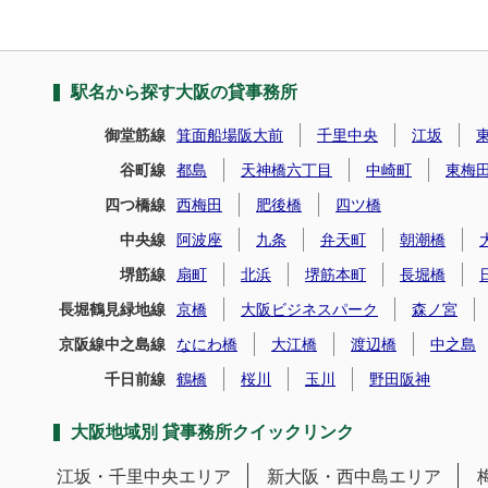
駅名から探す大阪の貸事務所
御堂筋線
箕面船場阪大前
千里中央
江坂
谷町線
都島
天神橋六丁目
中崎町
東梅
四つ橋線
西梅田
肥後橋
四ツ橋
中央線
阿波座
九条
弁天町
朝潮橋
堺筋線
扇町
北浜
堺筋本町
長堀橋
長堀鶴見緑地線
京橋
大阪ビジネスパーク
森ノ宮
京阪線中之島線
なにわ橋
大江橋
渡辺橋
中之島
千日前線
鶴橋
桜川
玉川
野田阪神
大阪地域別 貸事務所クイックリンク
江坂・千里中央エリア
新大阪・西中島エリア