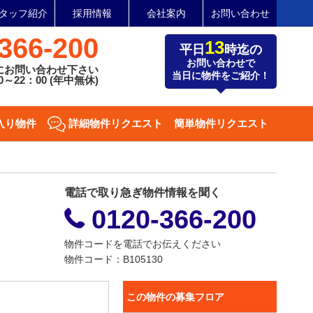
タッフ紹介
採用情報
会社案内
お問い合わせ
366-200
13
平日
時迄の
お問い合わせで
にお問い合わせ下さい
当日に物件をご紹介！
～22：00 (年中無休)
入り物件
詳細物件リクエスト
簡単物件リクエスト
電話で取り急ぎ物件情報を聞く
0120-366-200
物件コードを電話でお伝えください
物件コード：B105130
この物件の募集フロア