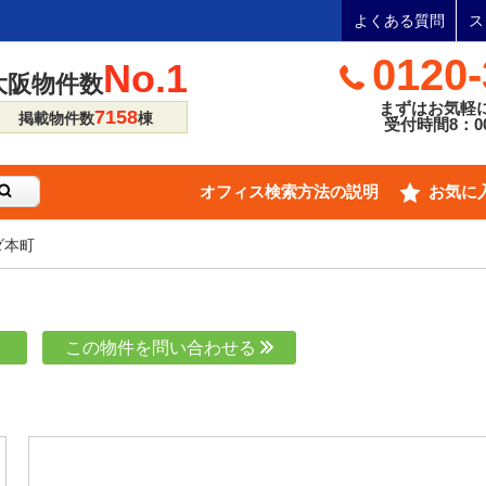
よくある質問
ス
0120-
No.1
大阪物件数
まずはお気軽
7158
掲載物件数
棟
受付時間8：00
オフィス検索方法の説明
お気に
ダ本町
り
この物件を問い合わせる