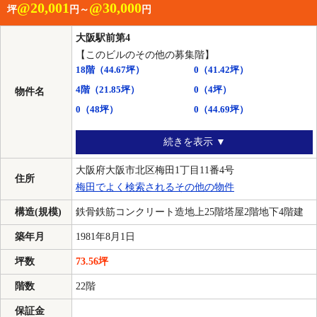
@20,001
@30,000
坪
円～
円
大阪駅前第4
【このビルのその他の募集階】
18階
（44.67坪）
0
（41.42坪）
4階
（21.85坪）
0
（4坪）
物件名
0
（48坪）
0
（44.69坪）
続きを表示 ▼
大阪府大阪市北区梅田1丁目11番4号
住所
梅田でよく検索されるその他の物件
構造(規模)
鉄骨鉄筋コンクリート造地上25階塔屋2階地下4階建
築年月
1981年8月1日
坪数
73.56坪
階数
22階
保証金