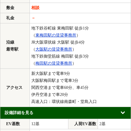
敷金
相談
礼金
－
地下鉄谷町線 東梅田駅 徒歩1分
（
東梅田駅の賃貸事務所
）
沿線
JR大阪環状線 大阪駅 徒歩4分
最寄駅
（
大阪駅の賃貸事務所
）
地下鉄御堂筋線 梅田駅 徒歩3分
（
梅田駅の賃貸事務所
）
新大阪駅まで電車9分
大阪駅梅田駅まで電車3分
アクセス
関西空港まで電車60分、車45分
伊丹空港まで車20分
高速入口：環状線南森町・堂島入口
設備詳細を見る
EV基数
12基
人荷EV基数
2基