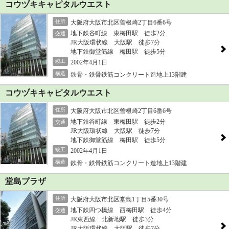
コウヅキキャピタルウエスト
住所
大阪府大阪市北区曽根崎2丁目6番6号
地下鉄谷町線 東梅田駅 徒歩2分
交通
JR大阪環状線 大阪駅 徒歩7分
地下鉄御堂筋線 梅田駅 徒歩5分
竣工
2002年4月1日
構造
鉄骨・鉄骨鉄筋コンクリート造地上13階建
コウヅキキャピタルウエスト
住所
大阪府大阪市北区曽根崎2丁目6番6号
地下鉄谷町線 東梅田駅 徒歩2分
交通
JR大阪環状線 大阪駅 徒歩7分
地下鉄御堂筋線 梅田駅 徒歩5分
竣工
2002年4月1日
構造
鉄骨・鉄骨鉄筋コンクリート造地上13階建
堂島プラザ
住所
大阪府大阪市北区堂島1丁目5番30号
地下鉄四つ橋線 西梅田駅 徒歩4分
交通
JR東西線 北新地駅 徒歩3分
JR大阪環状線 大阪駅 徒歩7分