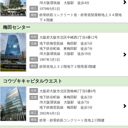
JR大阪環状線 大阪駅 徒歩4分
竣工
1979年9月1日
鉄骨鉄筋コンクリート造・鉄骨造陸屋根地上３４階地
構造
下４階建
梅田センター
住所
大阪府大阪市北区中崎西2丁目4番12号
地下鉄御堂筋線 梅田駅 徒歩5分
交通
地下鉄谷町線 東梅田駅 徒歩7分
JR大阪環状線 大阪駅 徒歩10分
竣工
1987年3月1日
構造
鉄骨造地上３２階地下２階塔屋3階建
コウヅキキャピタルウエスト
住所
大阪府大阪市北区曽根崎2丁目6番6号
地下鉄谷町線 東梅田駅 徒歩2分
交通
JR大阪環状線 大阪駅 徒歩7分
地下鉄御堂筋線 梅田駅 徒歩5分
竣工
2002年4月1日
構造
鉄骨・鉄骨鉄筋コンクリート造地上13階建