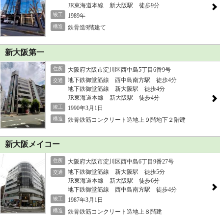
JR東海道本線 新大阪駅 徒歩9分
竣工
1989年
構造
鉄骨造9階建て
新大阪第一
住所
大阪府大阪市淀川区西中島5丁目6番9号
地下鉄御堂筋線 西中島南方駅 徒歩4分
交通
地下鉄御堂筋線 新大阪駅 徒歩4分
JR東海道本線 新大阪駅 徒歩4分
竣工
1990年3月1日
構造
鉄骨鉄筋コンクリート造地上９階地下２階建
新大阪メイコー
住所
大阪府大阪市淀川区西中島6丁目9番27号
地下鉄御堂筋線 新大阪駅 徒歩5分
交通
JR東海道本線 新大阪駅 徒歩6分
地下鉄御堂筋線 西中島南方駅 徒歩4分
竣工
1987年3月1日
構造
鉄骨鉄筋コンクリート造地上８階建