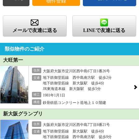
物件登録
メールで友達に送る
LINEで友達に送る
類似物件のご紹介
大旺第一
住所
大阪府大阪市淀川区西中島6丁目1番26号
地下鉄御堂筋線 西中島南方駅 徒歩2分
交通
地下鉄御堂筋線 新大阪駅 徒歩4分
JR東海道本線 新大阪駅 徒歩5分
竣工
1981年1月1日
構造
鉄骨鉄筋コンクリート造地上１０階建
新大阪グランプリ
住所
大阪府大阪市淀川区西中島7丁目8番21号
地下鉄御堂筋線 新大阪駅 徒歩4分
交通
地下鉄御堂筋線 西中島南方駅 徒歩9分