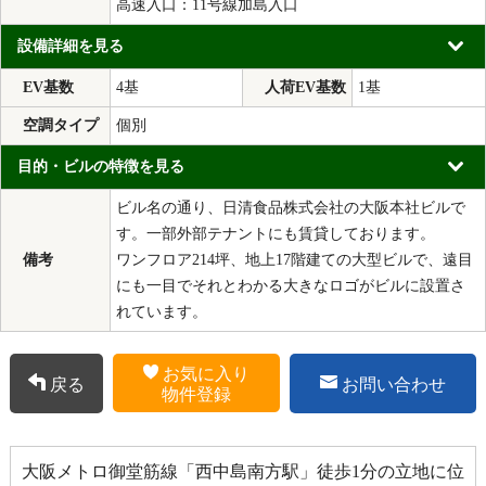
高速入口：11号線加島入口
設備詳細を見る
EV基数
4基
人荷EV基数
1基
空調タイプ
個別
目的・ビルの特徴を見る
ビル名の通り、日清食品株式会社の大阪本社ビルで
す。一部外部テナントにも賃貸しております。
備考
ワンフロア214坪、地上17階建ての大型ビルで、遠目
にも一目でそれとわかる大きなロゴがビルに設置さ
れています。
お気に入り
戻る
お問い合わせ
物件登録
大阪メトロ御堂筋線「西中島南方駅」徒歩1分の立地に位