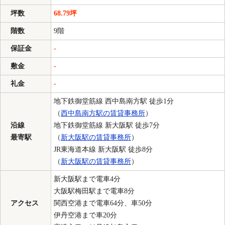
坪数
68.79坪
階数
9階
保証金
-
敷金
-
礼金
-
地下鉄御堂筋線 西中島南方駅 徒歩1分
（
西中島南方駅の賃貸事務所
）
沿線
地下鉄御堂筋線 新大阪駅 徒歩7分
最寄駅
（
新大阪駅の賃貸事務所
）
JR東海道本線 新大阪駅 徒歩8分
（
新大阪駅の賃貸事務所
）
新大阪駅まで電車4分
大阪駅梅田駅まで電車8分
アクセス
関西空港まで電車64分、車50分
伊丹空港まで車20分