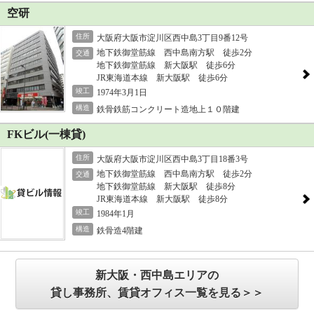
空研
住所
大阪府大阪市淀川区西中島3丁目9番12号
地下鉄御堂筋線 西中島南方駅 徒歩2分
交通
地下鉄御堂筋線 新大阪駅 徒歩6分
JR東海道本線 新大阪駅 徒歩6分
竣工
1974年3月1日
構造
鉄骨鉄筋コンクリート造地上１０階建
FKビル(一棟貸)
住所
大阪府大阪市淀川区西中島3丁目18番3号
地下鉄御堂筋線 西中島南方駅 徒歩2分
交通
地下鉄御堂筋線 新大阪駅 徒歩8分
JR東海道本線 新大阪駅 徒歩8分
竣工
1984年1月
構造
鉄骨造4階建
新大阪・西中島エリアの
貸し事務所、賃貸オフィス一覧を見る＞＞