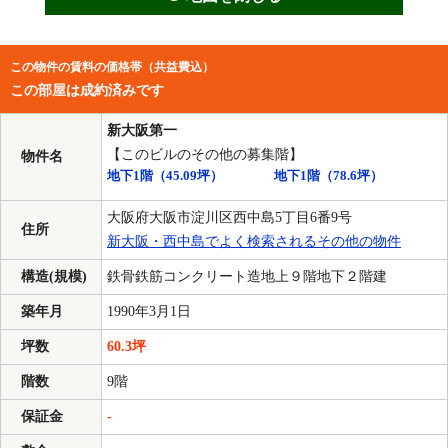
この物件の賃料の価格帯（共益費込）
この部屋は成約済みです
新大阪第一
【このビルのその他の募集階】
物件名
地下1階
（45.09坪）
地下1階
（78.6坪）
大阪府大阪市淀川区西中島5丁目6番9号
住所
新大阪・西中島でよく検索されるその他の物件
構造(規模)
鉄骨鉄筋コンクリート造地上９階地下２階建
築年月
1990年3月1日
坪数
60.3坪
階数
9階
保証金
-