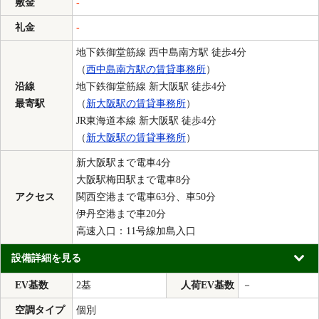
敷金
-
礼金
-
地下鉄御堂筋線 西中島南方駅 徒歩4分
（
西中島南方駅の賃貸事務所
）
沿線
地下鉄御堂筋線 新大阪駅 徒歩4分
最寄駅
（
新大阪駅の賃貸事務所
）
JR東海道本線 新大阪駅 徒歩4分
（
新大阪駅の賃貸事務所
）
新大阪駅まで電車4分
大阪駅梅田駅まで電車8分
アクセス
関西空港まで電車63分、車50分
伊丹空港まで車20分
高速入口：11号線加島入口
設備詳細を見る
EV基数
2基
人荷EV基数
－
空調タイプ
個別