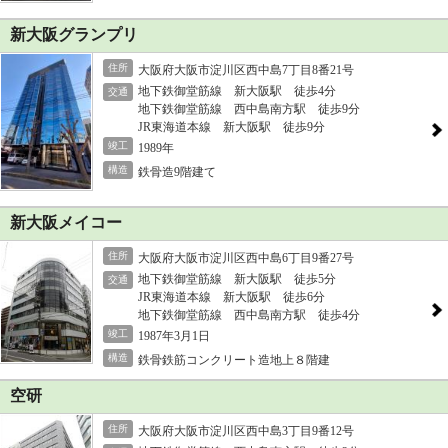
新大阪グランプリ
住所
大阪府大阪市淀川区西中島7丁目8番21号
地下鉄御堂筋線 新大阪駅 徒歩4分
交通
地下鉄御堂筋線 西中島南方駅 徒歩9分
JR東海道本線 新大阪駅 徒歩9分
竣工
1989年
構造
鉄骨造9階建て
新大阪メイコー
住所
大阪府大阪市淀川区西中島6丁目9番27号
地下鉄御堂筋線 新大阪駅 徒歩5分
交通
JR東海道本線 新大阪駅 徒歩6分
地下鉄御堂筋線 西中島南方駅 徒歩4分
竣工
1987年3月1日
構造
鉄骨鉄筋コンクリート造地上８階建
空研
住所
大阪府大阪市淀川区西中島3丁目9番12号