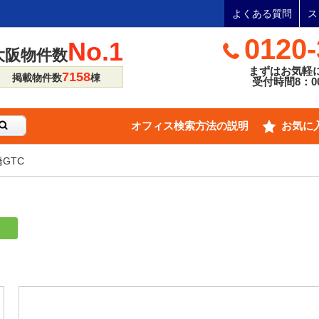
よくある質問
ス
0120-
No.1
大阪物件数
まずはお気軽
7158
掲載物件数
棟
受付時間8：00
オフィス検索方法の説明
お気に
GTC
り