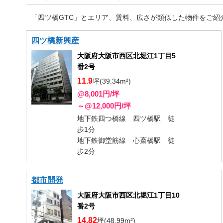
「四ツ橋GTC」とエリア、賃料、広さが類似した物件をご紹
四ツ橋新興産
大阪府大阪市西区北堀江1丁目5
番2号
11.9
坪(39.34m²)
@8,001円/坪
～@12,000円/坪
地下鉄四つ橋線 四ツ橋駅 徒
歩1分
地下鉄御堂筋線 心斎橋駅 徒
歩2分
都市開発
大阪府大阪市西区北堀江1丁目10
番2号
14.82
坪(48.99m²)