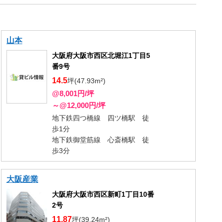
山本
大阪府大阪市西区北堀江1丁目5
番9号
14.5
坪(47.93m²)
@8,001円/坪
～@12,000円/坪
地下鉄四つ橋線 四ツ橋駅 徒
歩1分
地下鉄御堂筋線 心斎橋駅 徒
歩3分
大阪産業
大阪府大阪市西区新町1丁目10番
2号
11.87
坪(39.24m²)