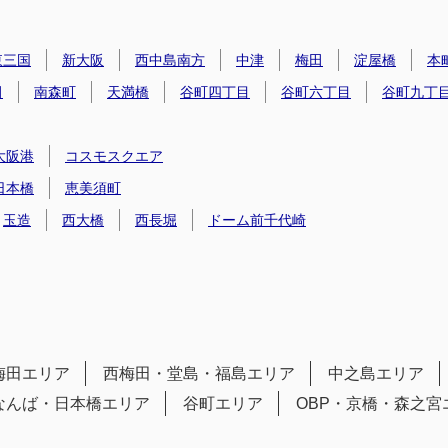
東三国
新大阪
西中島南方
中津
梅田
淀屋橋
本
田
南森町
天満橋
谷町四丁目
谷町六丁目
谷町九丁
大阪港
コスモスクエア
日本橋
恵美須町
玉造
西大橋
西長堀
ドーム前千代崎
梅田エリア
西梅田・堂島・福島エリア
中之島エリア
なんば・日本橋エリア
谷町エリア
OBP・京橋・森之宮