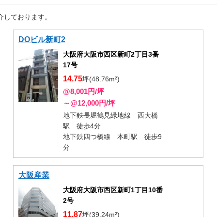
介しております。
DOビル新町2
大阪府大阪市西区新町2丁目3番
17号
14.75
坪(48.76m²)
@8,001円/坪
～@12,000円/坪
地下鉄長堀鶴見緑地線 西大橋
駅 徒歩4分
地下鉄四つ橋線 本町駅 徒歩9
分
大阪産業
大阪府大阪市西区新町1丁目10番
2号
11.87
坪(39.24m²)