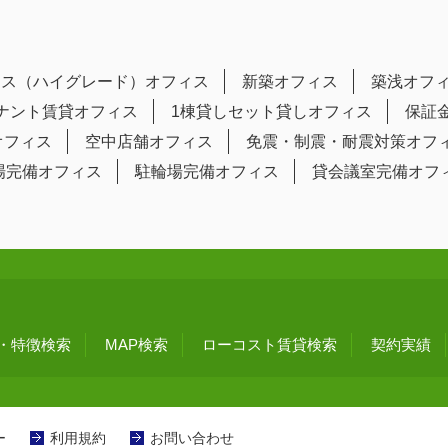
ラス（ハイグレード）オフィス
新築オフィス
築浅オフ
テナント賃貸オフィス
1棟貸しセット貸しオフィス
保証
オフィス
空中店舗オフィス
免震・制震・耐震対策オフ
場完備オフィス
駐輪場完備オフィス
貸会議室完備オフ
・特徴検索
MAP検索
ローコスト賃貸検索
契約実績
ー
利用規約
お問い合わせ