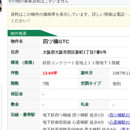
その他の募集貸室はございません
賃料はこの物件の価格帯を表示しています。詳しい情報は電話・
ください！
物件概要
四ツ橋GTC
物件名
住所
大阪府大阪市西区新町1丁目7番5号
構造 （規模）
鉄筋コンクリート造地上１１階地下１階建
坪数
築年月
13.64坪
1987年1
階数
空調タイプ
7階
個別
保証金
-
敷金
礼金
-
-
沿線・最寄駅
地下鉄四つ橋線 四ツ橋駅 徒歩1分 （
四ツ橋駅の
地下鉄御堂筋線 心斎橋駅 徒歩4分 （
心斎橋駅の
地下鉄長堀鶴見緑地線 西大橋駅 徒歩4分 （
西大