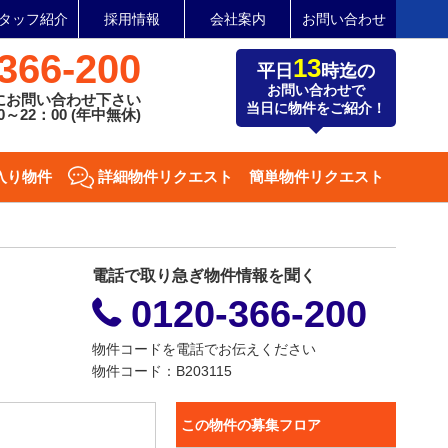
タッフ紹介
採用情報
会社案内
お問い合わせ
366-200
13
平日
時迄の
お問い合わせで
にお問い合わせ下さい
当日に物件をご紹介！
～22：00 (年中無休)
入り物件
詳細物件リクエスト
簡単物件リクエスト
電話で取り急ぎ物件情報を聞く
0120-366-200
物件コードを電話でお伝えください
物件コード：B203115
この物件の募集フロア