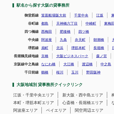
駅名から探す大阪の貸事務所
御堂筋線
箕面船場阪大前
千里中央
江坂
谷町線
都島
天神橋六丁目
中崎町
東梅
四つ橋線
西梅田
肥後橋
四ツ橋
中央線
阿波座
九条
弁天町
朝潮橋
堺筋線
扇町
北浜
堺筋本町
長堀橋
長堀鶴見緑地線
京橋
大阪ビジネスパーク
森ノ宮
京阪線中之島線
なにわ橋
大江橋
渡辺橋
中之島
千日前線
鶴橋
桜川
玉川
野田阪神
大阪地域別 貸事務所クイックリンク
江坂・千里中央エリア
新大阪・西中島エリア
本町・堺筋本町エリア
心斎橋・長堀橋エリア
阿波座エリア
ベイエリア
関空周辺エリア