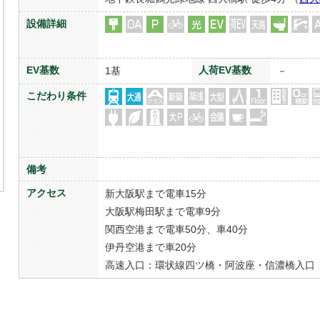
設備詳細
EV基数
人荷EV基数
1基
－
こだわり条件
備考
アクセス
新大阪駅まで電車15分
大阪駅梅田駅まで電車9分
関西空港まで電車50分、車40分
伊丹空港まで車20分
高速入口：環状線四ツ橋・阿波座・信濃橋入口