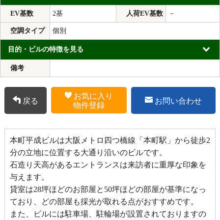
EV基数
2基
人荷EV基数
－
空調タイプ
個別
目的・ビルの特徴を見る
備考
お気に入り
戻る
お問い合わせ
物件登録
本町平成ビルは大阪メトロ四つ橋線「本町駅」から徒歩2
分の立地に位置する大通り沿いのビルです。
石造り天高があるエントランスは来訪者に重厚な印象を
与えます。
貸室は28坪ほどのお部屋と50坪ほどの部屋が基準になっ
ており、どの部屋も採光が取れる点がおすすめです。
また、ビルには駐車場、駐輪場が設置されておりますの