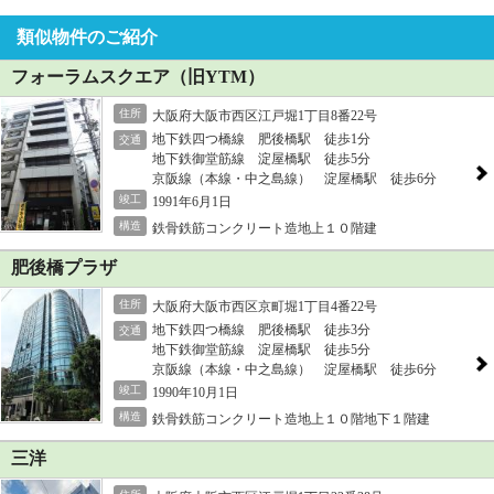
類似物件のご紹介
フォーラムスクエア（旧YTM）
住所
大阪府大阪市西区江戸堀1丁目8番22号
地下鉄四つ橋線 肥後橋駅 徒歩1分
交通
地下鉄御堂筋線 淀屋橋駅 徒歩5分
京阪線（本線・中之島線） 淀屋橋駅 徒歩6分
竣工
1991年6月1日
構造
鉄骨鉄筋コンクリート造地上１０階建
肥後橋プラザ
住所
大阪府大阪市西区京町堀1丁目4番22号
地下鉄四つ橋線 肥後橋駅 徒歩3分
交通
地下鉄御堂筋線 淀屋橋駅 徒歩5分
京阪線（本線・中之島線） 淀屋橋駅 徒歩6分
竣工
1990年10月1日
構造
鉄骨鉄筋コンクリート造地上１０階地下１階建
三洋