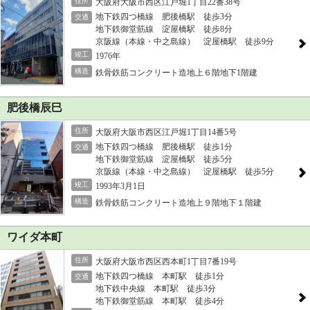
住所
大阪府大阪市西区江戸堀1丁目22番38号
地下鉄四つ橋線 肥後橋駅 徒歩3分
交通
地下鉄御堂筋線 淀屋橋駅 徒歩8分
京阪線（本線・中之島線） 淀屋橋駅 徒歩9分
竣工
1976年
構造
鉄骨鉄筋コンクリート造地上６階地下1階建
肥後橋辰巳
住所
大阪府大阪市西区江戸堀1丁目14番5号
地下鉄四つ橋線 肥後橋駅 徒歩1分
交通
地下鉄御堂筋線 淀屋橋駅 徒歩5分
京阪線（本線・中之島線） 淀屋橋駅 徒歩5分
竣工
1993年3月1日
構造
鉄骨鉄筋コンクリート造地上９階地下１階建
ワイダ本町
住所
大阪府大阪市西区西本町1丁目7番19号
地下鉄四つ橋線 本町駅 徒歩1分
交通
地下鉄中央線 本町駅 徒歩3分
地下鉄御堂筋線 本町駅 徒歩4分