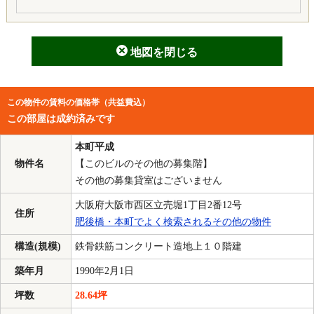
地図を閉じる
この物件の賃料の価格帯（共益費込）
この部屋は成約済みです
本町平成
物件名
【このビルのその他の募集階】
その他の募集貸室はございません
大阪府大阪市西区立売堀1丁目2番12号
住所
肥後橋・本町でよく検索されるその他の物件
構造(規模)
鉄骨鉄筋コンクリート造地上１０階建
築年月
1990年2月1日
坪数
28.64坪