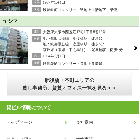
竣工
1987年1月1日
構造
鉄骨鉄筋コンクリート造地上９階地下１階建
ヤシマ
住所
大阪府大阪市西区江戸堀1丁目8番18号
地下鉄四つ橋線 肥後橋駅 徒歩1分
交通
地下鉄御堂筋線 淀屋橋駅 徒歩5分
京阪線（本線・中之島線） 淀屋橋駅 徒歩6分
竣工
1984年1月1日
構造
鉄骨鉄筋コンクリート造地上９階建
肥後橋・本町エリアの
貸し事務所、賃貸オフィス一覧を見る＞＞
貸ビル情報について
トップページ
会社案内