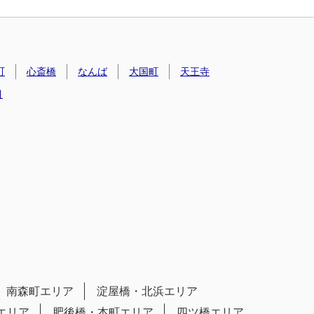
町
心斎橋
なんば
大国町
天王寺
目
南森町エリア
淀屋橋・北浜エリア
エリア
肥後橋・本町エリア
四ツ橋エリア