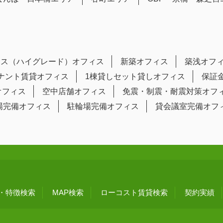
ラス（ハイグレード）オフィス
新築オフィス
築浅オフ
テナント賃貸オフィス
1棟貸しセット貸しオフィス
保証
オフィス
空中店舗オフィス
免震・制震・耐震対策オフ
場完備オフィス
駐輪場完備オフィス
貸会議室完備オフ
・特徴検索
MAP検索
ローコスト賃貸検索
契約実績