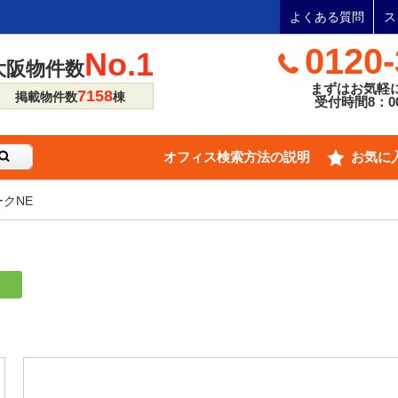
よくある質問
ス
0120-
No.1
大阪物件数
まずはお気軽
7158
掲載物件数
棟
受付時間8：00
オフィス検索方法の説明
お気に
クNE
り