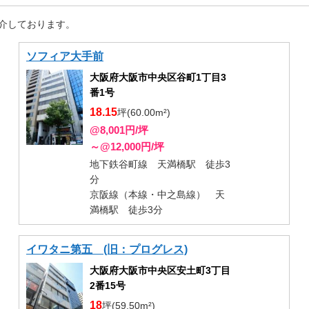
介しております。
ソフィア大手前
大阪府大阪市中央区谷町1丁目3
番1号
18.15
坪(60.00m²)
@8,001円/坪
～@12,000円/坪
地下鉄谷町線 天満橋駅 徒歩3
分
京阪線（本線・中之島線） 天
満橋駅 徒歩3分
イワタニ第五 (旧：プログレス)
大阪府大阪市中央区安土町3丁目
2番15号
18
坪(59.50m²)