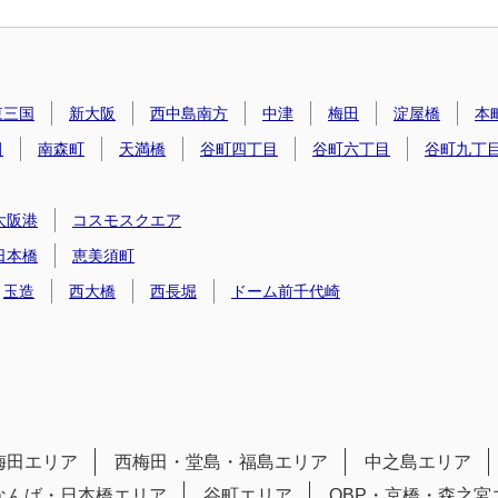
東三国
新大阪
西中島南方
中津
梅田
淀屋橋
本
田
南森町
天満橋
谷町四丁目
谷町六丁目
谷町九丁
大阪港
コスモスクエア
日本橋
恵美須町
玉造
西大橋
西長堀
ドーム前千代崎
梅田エリア
西梅田・堂島・福島エリア
中之島エリア
なんば・日本橋エリア
谷町エリア
OBP・京橋・森之宮