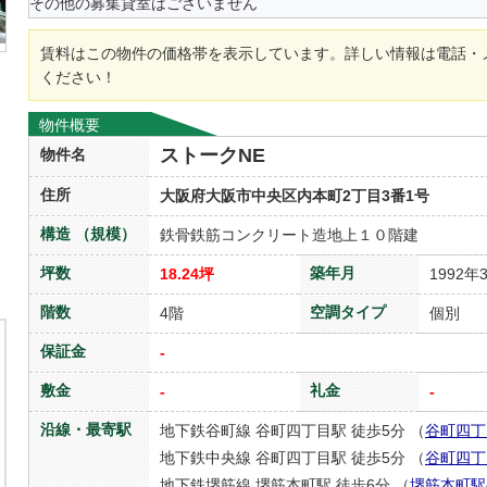
その他の募集貸室はございません
賃料はこの物件の価格帯を表示しています。詳しい情報は電話・
ください！
物件概要
ストークNE
物件名
住所
大阪府大阪市中央区内本町2丁目3番1号
構造 （規模）
鉄骨鉄筋コンクリート造地上１０階建
坪数
築年月
18.24坪
1992年
階数
空調タイプ
4階
個別
保証金
-
敷金
礼金
-
-
沿線・最寄駅
地下鉄谷町線 谷町四丁目駅 徒歩5分 （
谷町四丁
地下鉄中央線 谷町四丁目駅 徒歩5分 （
谷町四丁
地下鉄堺筋線 堺筋本町駅 徒歩6分 （
堺筋本町駅