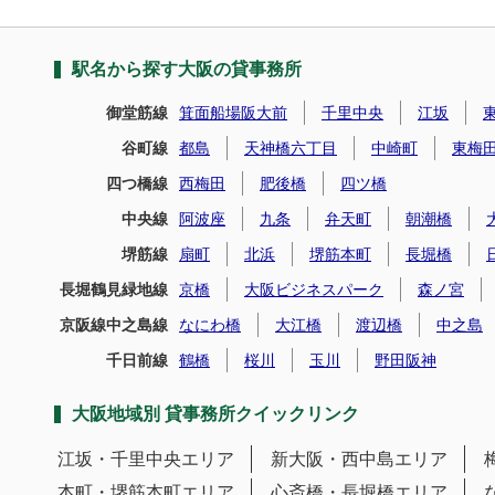
駅名から探す大阪の貸事務所
御堂筋線
箕面船場阪大前
千里中央
江坂
谷町線
都島
天神橋六丁目
中崎町
東梅
四つ橋線
西梅田
肥後橋
四ツ橋
中央線
阿波座
九条
弁天町
朝潮橋
堺筋線
扇町
北浜
堺筋本町
長堀橋
長堀鶴見緑地線
京橋
大阪ビジネスパーク
森ノ宮
京阪線中之島線
なにわ橋
大江橋
渡辺橋
中之島
千日前線
鶴橋
桜川
玉川
野田阪神
大阪地域別 貸事務所クイックリンク
江坂・千里中央エリア
新大阪・西中島エリア
本町・堺筋本町エリア
心斎橋・長堀橋エリア