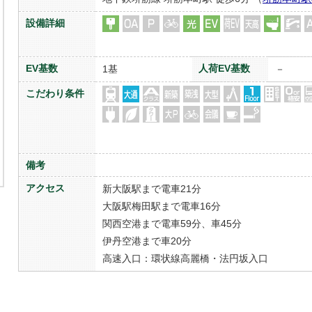
設備詳細
EV基数
人荷EV基数
1基
－
こだわり条件
備考
アクセス
新大阪駅まで電車21分
大阪駅梅田駅まで電車16分
関西空港まで電車59分、車45分
伊丹空港まで車20分
高速入口：環状線高麗橋・法円坂入口