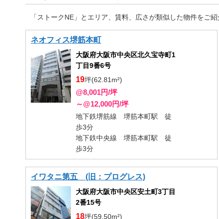
「ストークNE」とエリア、賃料、広さが類似した物件をご紹
ネオフィス堺筋本町
大阪府大阪市中央区北久宝寺町1
丁目9番6号
19
坪(62.81m²)
@8,001円/坪
～@12,000円/坪
地下鉄堺筋線 堺筋本町駅 徒
歩3分
地下鉄中央線 堺筋本町駅 徒
歩3分
イワタニ第五 (旧：プログレス)
大阪府大阪市中央区安土町3丁目
2番15号
18
坪(59.50m²)