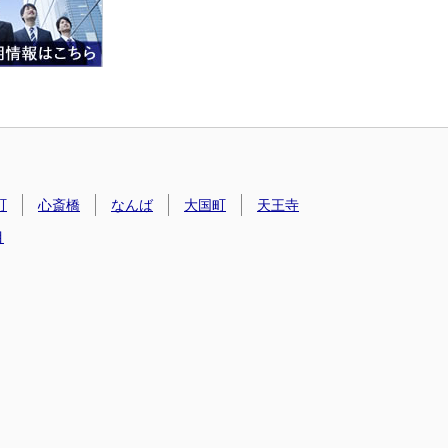
町
心斎橋
なんば
大国町
天王寺
目