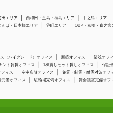
梅田エリア
西梅田・堂島・福島エリア
中之島エリア
なんば・日本橋エリア
谷町エリア
OBP・京橋・森之宮
ラス（ハイグレード）オフィス
新築オフィス
築浅オフ
テナント賃貸オフィス
1棟貸しセット貸しオフィス
保証
オフィス
空中店舗オフィス
免震・制震・耐震対策オフ
場完備オフィス
駐輪場完備オフィス
貸会議室完備オフ