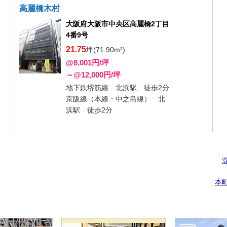
高麗橋木村
大阪府大阪市中央区高麗橋2丁目
4番9号
21.75
坪(71.90m²)
@8,001円/坪
～@12,000円/坪
地下鉄堺筋線 北浜駅 徒歩2分
京阪線（本線・中之島線） 北
浜駅 徒歩2分
本