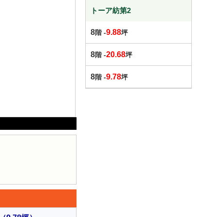
トーア紡第2
8
9.88
階 -
坪
8
20.68
階 -
坪
8
9.78
階 -
坪