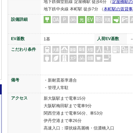
地下鉄御堂筋線 淀屋橋駅 徒歩6分 （
淀屋橋駅の
地下鉄中央線 本町駅 徒歩7分 （
本町駅の賃貸事
設備詳細
EV基数
人荷EV基数
1基
こだわり条件
備考
・新耐震基準適合
・管理人常駐
アクセス
新大阪駅まで電車15分
大阪駅梅田駅まで電車9分
関西空港まで電車56分、車53分
伊丹空港まで車26分
高速入口：環状線高麗橋・信濃橋入口