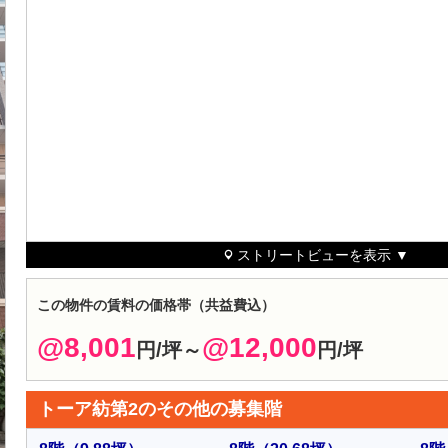
ストリートビューを表示 ▼
この物件の賃料の価格帯（共益費込）
@8,001
@12,000
円/坪～
円/坪
トーア紡第2のその他の募集階