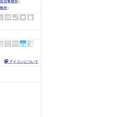
賃貸事務所
）
務所
）
－
アイコンについて