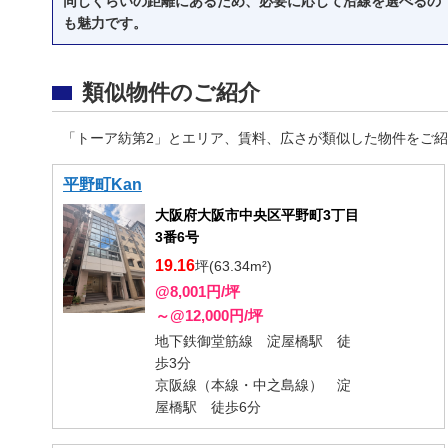
同じくらいの距離にあるため、必要に応じて沿線を選べるの
も魅力です。
類似物件のご紹介
「トーア紡第2」とエリア、賃料、広さが類似した物件をご
平野町Kan
大阪府大阪市中央区平野町3丁目
3番6号
19.16
坪(63.34m²)
@8,001円/坪
～@12,000円/坪
地下鉄御堂筋線 淀屋橋駅 徒
歩3分
京阪線（本線・中之島線） 淀
屋橋駅 徒歩6分