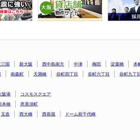
東三国
新大阪
西中島南方
中津
梅田
淀屋橋
本
田
南森町
天満橋
谷町四丁目
谷町六丁目
谷町九丁
大阪港
コスモスクエア
日本橋
恵美須町
玉造
西大橋
西長堀
ドーム前千代崎