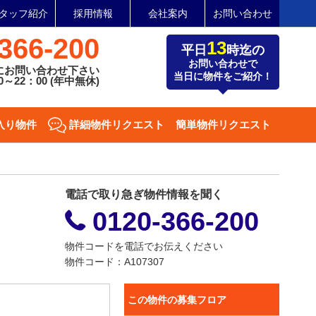
タッフ紹介
採用情報
会社案内
お問い合わせ
366-200
13
平日
時迄の
お問い合わせで
にお問い合わせ下さい
当日に物件をご紹介！
～22：00 (年中無休)
入り物件
詳細物件リクエスト
簡単物件リクエスト
電話で取り急ぎ物件情報を聞く
0120-366-200
物件コードを電話でお伝えください
物件コード：A107307
この物件の募集フロア