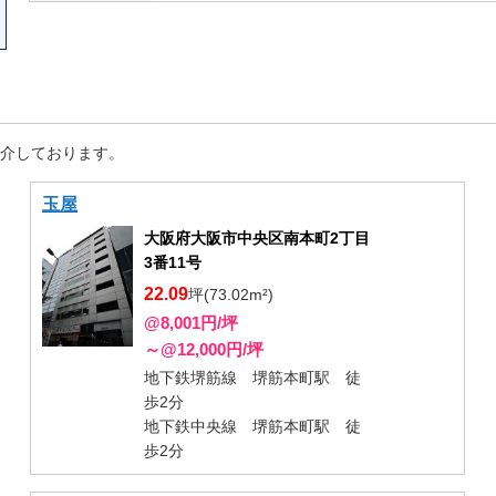
紹介しております。
玉屋
大阪府大阪市中央区南本町2丁目
3番11号
22.09
坪(73.02m²)
@8,001円/坪
～@12,000円/坪
地下鉄堺筋線 堺筋本町駅 徒
歩2分
地下鉄中央線 堺筋本町駅 徒
歩2分