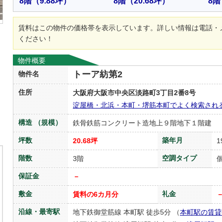
8階
（9.88坪）
8階
（20.68坪）
8階
賃料はこの物件の価格帯を表示しています。詳しい情報は電話・
ください！
物件概要
トーア紡第2
物件名
住所
大阪府大阪市中央区淡路町3丁目2番8号
淀屋橋・北浜・本町・堺筋本町でよく検索され
構造 （規模）
鉄骨鉄筋コンクリート造地上９階地下１階建
坪数
築年月
20.68坪
1
階数
空調タイプ
3階
保証金
－
敷金
礼金
賃料の6カ月分
沿線・最寄駅
地下鉄御堂筋線 本町駅 徒歩5分 （
本町駅の賃貸