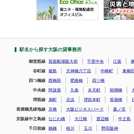
駅名から探す大阪の貸事務所
御堂筋線
箕面船場阪大前
千里中央
江坂
谷町線
都島
天神橋六丁目
中崎町
東梅
四つ橋線
西梅田
肥後橋
四ツ橋
中央線
阿波座
九条
弁天町
朝潮橋
堺筋線
扇町
北浜
堺筋本町
長堀橋
長堀鶴見緑地線
京橋
大阪ビジネスパーク
森ノ宮
京阪線中之島線
なにわ橋
大江橋
渡辺橋
中之島
千日前線
鶴橋
桜川
玉川
野田阪神