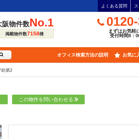
よくある質問
ス
0120-
No.1
大阪物件数
まずはお気軽
7158
掲載物件数
棟
受付時間8：00
オフィス検索方法の説明
お気に
ア紡第2
り
この物件を問い合わせる