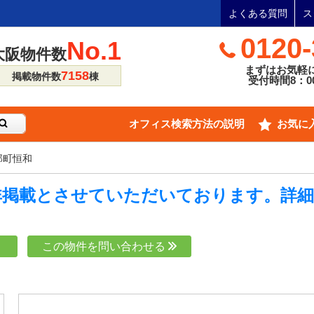
よくある質問
ス
0120-
No.1
大阪物件数
まずはお気軽
7158
掲載物件数
棟
受付時間8：00
オフィス検索方法の説明
お気に
郎町恒和
非掲載とさせていただいております。詳
り
この物件を問い合わせる