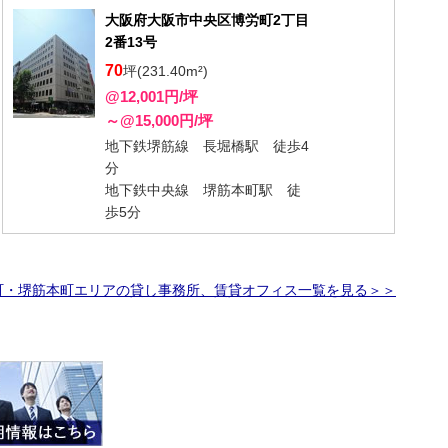
大阪府大阪市中央区博労町2丁目
2番13号
70
坪(231.40m²)
@12,001円/坪
～@15,000円/坪
地下鉄堺筋線 長堀橋駅 徒歩4
分
地下鉄中央線 堺筋本町駅 徒
歩5分
町・堺筋本町エリアの貸し事務所、賃貸オフィス一覧を見る＞＞