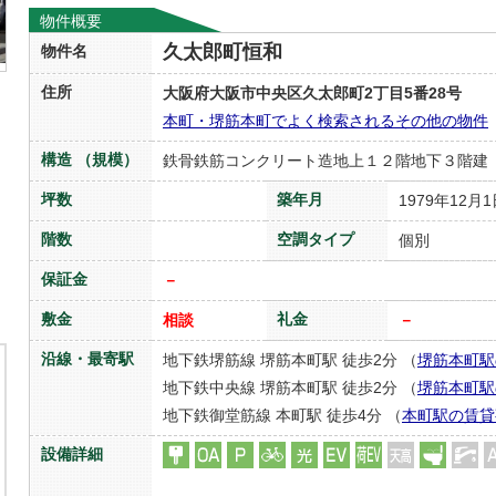
物件概要
久太郎町恒和
物件名
住所
大阪府大阪市中央区久太郎町2丁目5番28号
本町・堺筋本町でよく検索されるその他の物件
構造 （規模）
鉄骨鉄筋コンクリート造地上１２階地下３階建
坪数
築年月
1979年12月
階数
空調タイプ
個別
保証金
－
敷金
礼金
相談
－
沿線・最寄駅
地下鉄堺筋線 堺筋本町駅 徒歩2分 （
堺筋本町駅
地下鉄中央線 堺筋本町駅 徒歩2分 （
堺筋本町駅
地下鉄御堂筋線 本町駅 徒歩4分 （
本町駅の賃貸
設備詳細