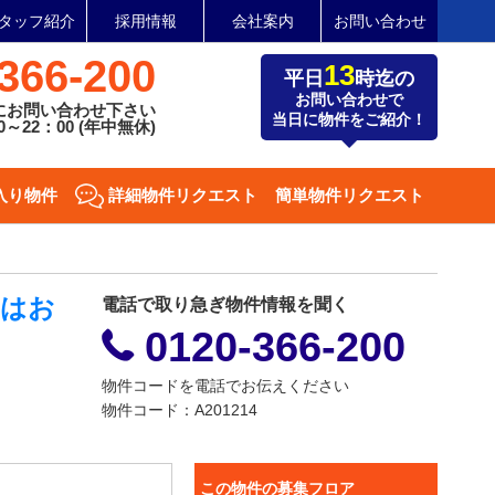
タッフ紹介
採用情報
会社案内
お問い合わせ
366-200
13
平日
時迄の
お問い合わせで
にお問い合わせ下さい
当日に物件をご紹介！
～22：00 (年中無休)
入り物件
詳細物件リクエスト
簡単物件リクエスト
細はお
電話で取り急ぎ物件情報を聞く
0120-366-200
物件コードを電話でお伝えください
物件コード：A201214
この物件の募集フロア