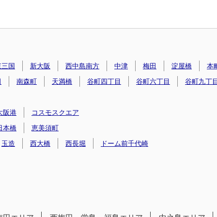
東三国
新大阪
西中島南方
中津
梅田
淀屋橋
本
田
南森町
天満橋
谷町四丁目
谷町六丁目
谷町九丁
大阪港
コスモスクエア
日本橋
恵美須町
玉造
西大橋
西長堀
ドーム前千代崎