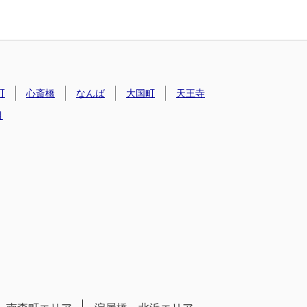
町
心斎橋
なんば
大国町
天王寺
目