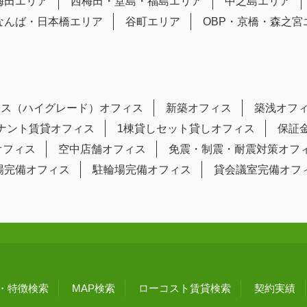
梅田エリア
西梅田・堂島・福島エリア
中之島エリア
なんば・日本橋エリア
谷町エリア
OBP・京橋・森之宮
ラス（ハイグレード）オフィス
新築オフィス
築浅オフ
テナント賃貸オフィス
1棟貸しセット貸しオフィス
保証
オフィス
空中店舗オフィス
免震・制震・耐震対策オフ
場完備オフィス
駐輪場完備オフィス
貸会議室完備オフ
・特徴検索
MAP検索
ローコスト賃貸検索
契約実績