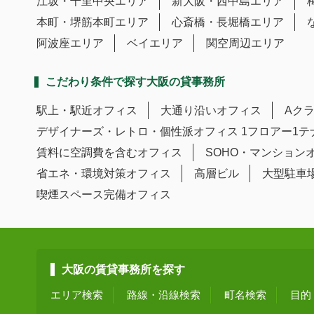
江坂・千里中央エリア
新大阪・西中島エリア
本町・堺筋本町エリア
心斎橋・長堀橋エリア
阿波座エリア
ベイエリア
関空周辺エリア
こだわり条件で探す大阪の貸事務所
駅上・駅近オフィス
大通り沿いオフィス
Aク
デザイナーズ・レトロ・個性派オフィス
1フロアー1
賃料に空調費を含むオフィス
SOHO・マンション
省エネ・環境対策オフィス
高層ビル
大型駐車
喫煙スペース完備オフィス
大阪の賃貸事務所を探す
エリア検索
路線・沿線検索
町名検索
目的