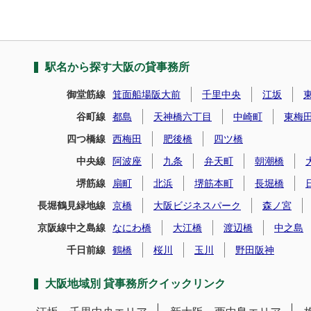
駅名から探す大阪の貸事務所
御堂筋線
箕面船場阪大前
千里中央
江坂
谷町線
都島
天神橋六丁目
中崎町
東梅
四つ橋線
西梅田
肥後橋
四ツ橋
中央線
阿波座
九条
弁天町
朝潮橋
堺筋線
扇町
北浜
堺筋本町
長堀橋
長堀鶴見緑地線
京橋
大阪ビジネスパーク
森ノ宮
京阪線中之島線
なにわ橋
大江橋
渡辺橋
中之島
千日前線
鶴橋
桜川
玉川
野田阪神
大阪地域別 貸事務所クイックリンク