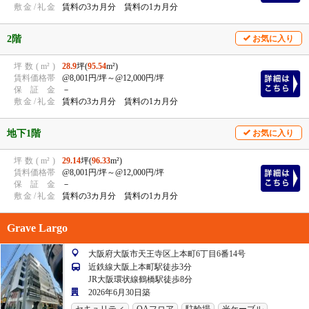
敷
金
/
礼
金
賃料の3カ月分 賃料の1カ月分
2階
お気に入り
坪
数
(
m²
)
28.9
坪(
95.54
m²)
賃
料
価
格
帯
@8,001円/坪
～@12,000円/坪
保
証
金
－
敷
金
/
礼
金
賃料の3カ月分 賃料の1カ月分
地下1階
お気に入り
坪
数
(
m²
)
29.14
坪(
96.33
m²)
賃
料
価
格
帯
@8,001円/坪
～@12,000円/坪
保
証
金
－
敷
金
/
礼
金
賃料の3カ月分 賃料の1カ月分
Grave Largo
大阪府大阪市天王寺区上本町6丁目6番14号
近鉄線大阪上本町駅徒歩3分
JR大阪環状線鶴橋駅徒歩8分
2026年6月30日築