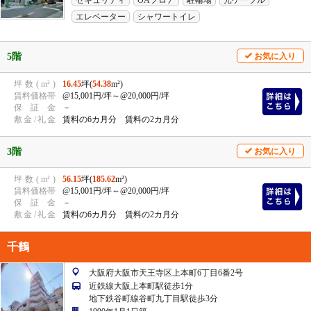
セキュリティ
OAフロア
駐輪場
光ケーブル
エレベーター
シャワートイレ
5階
お気に入り
坪
数
(
m²
)
16.45
坪(
54.38
m²)
賃
料
価
格
帯
@15,001円/坪
～@20,000円/坪
保
証
金
－
敷
金
/
礼
金
賃料の6カ月分 賃料の2カ月分
3階
お気に入り
坪
数
(
m²
)
56.15
坪(
185.62
m²)
賃
料
価
格
帯
@15,001円/坪
～@20,000円/坪
保
証
金
－
敷
金
/
礼
金
賃料の6カ月分 賃料の2カ月分
千鶴
大阪府大阪市天王寺区上本町6丁目6番2号
近鉄線大阪上本町駅徒歩1分
地下鉄谷町線谷町九丁目駅徒歩3分