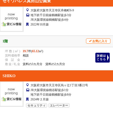
セイワパレス真田山公園東
大阪府大阪市天王寺区舟橋町6-9
地下鉄千日前線鶴橋駅徒歩3分
JR大阪環状線鶴橋駅徒歩4分
2022年10月築
1階
お気に入り
坪
数
(
m²
)
19.7
坪(
65.12
m²)
賃
料
価
格
帯
相談
保
証
金
－
敷
金
/
礼
金
賃料の3カ月分 賃料の2カ月分
SHIKO
大阪府大阪市天王寺区烏ヶ辻1丁目3番22号
JR大阪環状線桃谷駅徒歩1分
地下鉄千日前線鶴橋駅徒歩8分
2024年２月築
セキュリティ
エレベーター