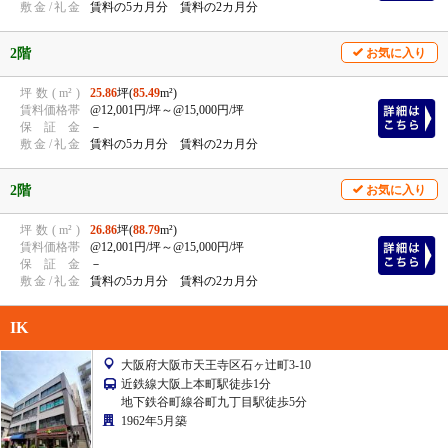
敷
金
/
礼
金
賃料の5カ月分 賃料の2カ月分
2階
お気に入り
坪
数
(
m²
)
25.86
坪(
85.49
m²)
賃
料
価
格
帯
@12,001円/坪
～@15,000円/坪
保
証
金
－
敷
金
/
礼
金
賃料の5カ月分 賃料の2カ月分
2階
お気に入り
坪
数
(
m²
)
26.86
坪(
88.79
m²)
賃
料
価
格
帯
@12,001円/坪
～@15,000円/坪
保
証
金
－
敷
金
/
礼
金
賃料の5カ月分 賃料の2カ月分
IK
大阪府大阪市天王寺区石ヶ辻町3-10
近鉄線大阪上本町駅徒歩1分
地下鉄谷町線谷町九丁目駅徒歩5分
1962年5月築