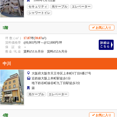
1990年1月1日築
セキュリティ
光ケーブル
エレベーター
シャワートイレ
5階
お気に入り
坪
数
(
m²
)
17.87
坪(
59.07
m²)
賃
料
価
格
帯
@8,001円/坪
～@12,000円/坪
保
証
金
－
敷
金
/
礼
金
賃料の1カ月分 賃料の2カ月分
中川
大阪府大阪市天王寺区上本町6丁目6番27号
近鉄線大阪上本町駅徒歩1分
地下鉄谷町線谷町九丁目駅徒歩3分
築
光ケーブル
エレベーター
4階
お気に入り