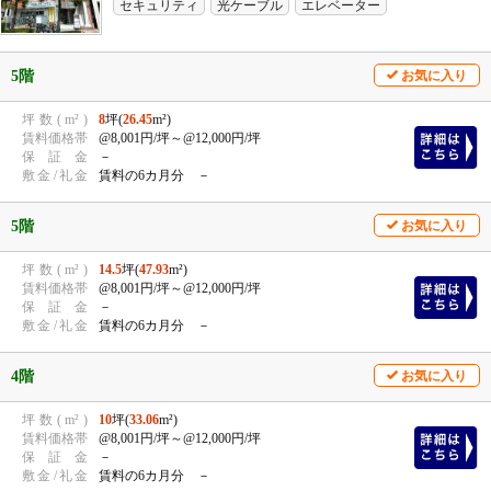
セキュリティ
光ケーブル
エレベーター
5階
お気に入り
坪
数
(
m²
)
8
坪(
26.45
m²)
賃
料
価
格
帯
@8,001円/坪
～@12,000円/坪
保
証
金
－
敷
金
/
礼
金
賃料の6カ月分 －
5階
お気に入り
坪
数
(
m²
)
14.5
坪(
47.93
m²)
賃
料
価
格
帯
@8,001円/坪
～@12,000円/坪
保
証
金
－
敷
金
/
礼
金
賃料の6カ月分 －
4階
お気に入り
坪
数
(
m²
)
10
坪(
33.06
m²)
賃
料
価
格
帯
@8,001円/坪
～@12,000円/坪
保
証
金
－
敷
金
/
礼
金
賃料の6カ月分 －