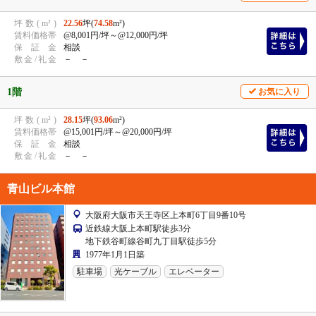
坪
数
(
m²
)
22.56
坪(
74.58
m²)
賃
料
価
格
帯
@8,001円/坪
～@12,000円/坪
保
証
金
相談
敷
金
/
礼
金
－ －
1階
お気に入り
坪
数
(
m²
)
28.15
坪(
93.06
m²)
賃
料
価
格
帯
@15,001円/坪
～@20,000円/坪
保
証
金
相談
敷
金
/
礼
金
－ －
青山ビル本館
大阪府大阪市天王寺区上本町6丁目9番10号
近鉄線大阪上本町駅徒歩3分
地下鉄谷町線谷町九丁目駅徒歩5分
1977年1月1日築
駐車場
光ケーブル
エレベーター