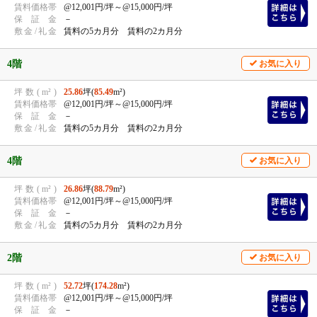
賃
料
価
格
帯
@12,001円/坪
～@15,000円/坪
保
証
金
－
敷
金
/
礼
金
賃料の5カ月分 賃料の2カ月分
4階
お気に入り
坪
数
(
m²
)
25.86
坪(
85.49
m²)
賃
料
価
格
帯
@12,001円/坪
～@15,000円/坪
保
証
金
－
敷
金
/
礼
金
賃料の5カ月分 賃料の2カ月分
4階
お気に入り
坪
数
(
m²
)
26.86
坪(
88.79
m²)
賃
料
価
格
帯
@12,001円/坪
～@15,000円/坪
保
証
金
－
敷
金
/
礼
金
賃料の5カ月分 賃料の2カ月分
2階
お気に入り
坪
数
(
m²
)
52.72
坪(
174.28
m²)
賃
料
価
格
帯
@12,001円/坪
～@15,000円/坪
保
証
金
－