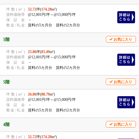
坪
数
(
m²
)
52.72
坪(
174.28
m²)
賃
料
価
格
帯
@12,001円/坪
～@15,000円/坪
保
証
金
－
敷
金
/
礼
金
賃料の5カ月分 賃料の2カ月分
5階
お気に入り
坪
数
(
m²
)
25.86
坪(
85.49
m²)
賃
料
価
格
帯
@12,001円/坪
～@15,000円/坪
保
証
金
－
敷
金
/
礼
金
賃料の5カ月分 賃料の2カ月分
5階
お気に入り
坪
数
(
m²
)
26.86
坪(
88.79
m²)
賃
料
価
格
帯
@12,001円/坪
～@15,000円/坪
保
証
金
－
敷
金
/
礼
金
賃料の5カ月分 賃料の2カ月分
4階
お気に入り
坪
数
(
m²
)
52.72
坪(
174.28
m²)