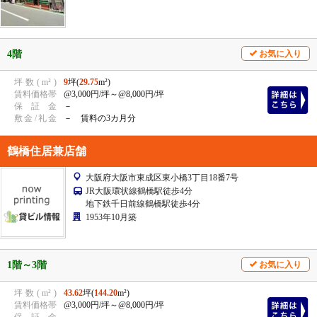
4階
お気に入り
坪
数
(
m²
)
9
坪(
29.75
m²)
賃
料
価
格
帯
@3,000円/坪
～@8,000円/坪
保
証
金
－
敷
金
/
礼
金
－ 賃料の3カ月分
鶴橋住居兼店舗
大阪府大阪市東成区東小橋3丁目18番7号
JR大阪環状線鶴橋駅徒歩4分
地下鉄千日前線鶴橋駅徒歩4分
1953年10月築
1階～3階
お気に入り
坪
数
(
m²
)
43.62
坪(
144.20
m²)
賃
料
価
格
帯
@3,000円/坪
～@8,000円/坪
保
証
金
－