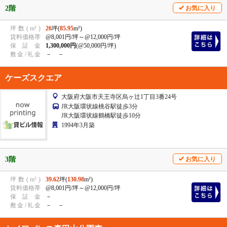
2階
お気に入り
坪
数
(
m²
)
26
坪(
85.95
m²)
賃
料
価
格
帯
@8,001円/坪
～@12,000円/坪
保
証
金
1,300,000円
(@50,000円/坪)
敷
金
/
礼
金
－ －
ケーズスクエア
大阪府大阪市天王寺区烏ヶ辻1丁目3番24号
JR大阪環状線桃谷駅徒歩3分
JR大阪環状線鶴橋駅徒歩10分
1994年3月築
3階
お気に入り
坪
数
(
m²
)
39.62
坪(
130.98
m²)
賃
料
価
格
帯
@8,001円/坪
～@12,000円/坪
保
証
金
－
敷
金
/
礼
金
－ －