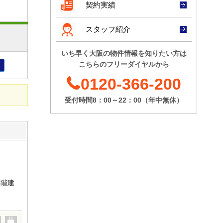
[募集階]
2階
契約実績
[坪数]
57.31坪
[賃料]
@20,001
円/坪～
スタッフ紹介
甲南アセット中之島
@30,000
円/坪
[募集階]
1階
[坪数]
23.67坪
いち早く大阪の物件情報を知りたい方は
[賃料]
@8,001
円/坪～
こちらのフリーダイヤルから
創空KYUTARO
@12,000
円/坪
[坪数]
9.02坪
[募集階]
8階
0120-366-200
[賃料]
@8,001
円/坪～
@12,000
円/坪
受付時間8：00～22：00（年中無休）
[募集階]
7階
吉川産業
[坪数]
11坪
[賃料]
@3,000
円/坪～
@8,000
円/坪
[募集階]
4階
5階建
プライム本町
[坪数]
90.06坪
[賃料]
@12,001
円/坪～