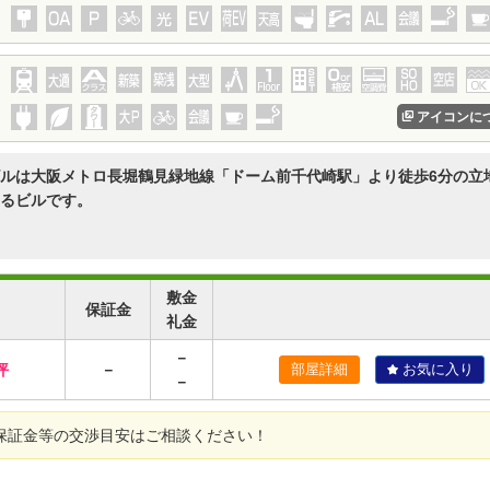
アイコンに
ルは大阪メトロ長堀鶴見緑地線「ドーム前千代崎駅」より徒歩6分の立
るビルです。
敷金
保証金
礼金
－
坪
－
部屋詳細
お気に入り
－
保証金等の交渉目安はご相談ください！