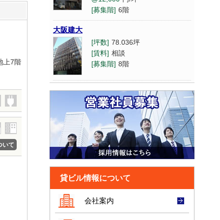
[募集階]
6階
[坪数]
46.88坪
[賃料]
@8,001
円/坪～
大阪建大
@12,000
円/坪
[坪数]
78.036坪
[募集階]
8階
[賃料]
相談
地上7階
第6松屋
[募集階]
8階
[坪数]
11.61坪
[賃料]
@8,001
円/坪～
なんば池田
@12,000
円/坪
[坪数]
37坪
[募集階]
4階
[賃料]
@15,001
円/坪～
@20,000
円/坪
ニッセイ新大阪
[募集階]
6階
[坪数]
218.4坪
ついて
[賃料]
相談
丸忠第2
[募集階]
11階
[坪数]
21坪
貸ビル情報について
[賃料]
@8,001
円/坪～
大阪第一生命
@12,000
円/坪
[募集階]
3階
会社案内
[坪数]
21.32坪
[賃料]
@30,001
円/坪以上
宇野ビルディング