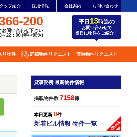
タッフ紹介
採用情報
会社案内
お問い合わせ
366-200
13
平日
時迄の
お問い合わせで
にお問い合わせ下さい
当日に物件をご紹介！
～22：00 (年中無休)
入り物件
詳細物件リクエスト
簡単物件リクエスト
貸事務所 最新物件情報
7158
掲載物件数
棟
0
本日更新
件
新着ビル情報 物件一覧