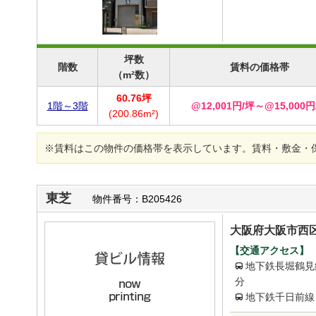
坪数
階数
賃料の価格帯
（m²数）
60.76坪
1階～3階
@12,001円/坪～@15,000円
(200.86m²)
※賃料はこの物件の価格帯を表示しています。賃料・敷金・
東芝
物件番号：B205426
大阪府大阪市西区
【交通アクセス】
地下鉄長堀鶴見
分
地下鉄千日前線