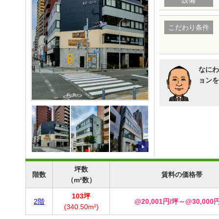
こだわり条件
なにわ
ョンを
坪数
階数
賃料の価格帯
（m²数）
103坪
2階
@20,001円/坪～@30,000
(340.50m²)