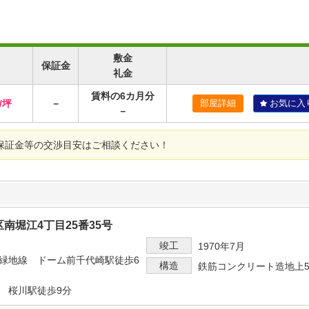
敷金
保証金
礼金
賃料の6カ月分
/坪
－
部屋詳細
お気に入
－
保証金等の交渉目安はご相談ください！
南堀江4丁目25番35号
竣工
1970年7月
緑地線 ドーム前千代崎駅徒歩6
構造
鉄筋コンクリート造地上
 桜川駅徒歩9分