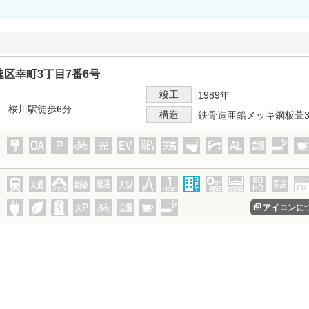
区幸町3丁目7番6号
竣工
1989年
 桜川駅徒歩6分
構造
鉄骨造亜鉛メッキ鋼板葺
アイコンに