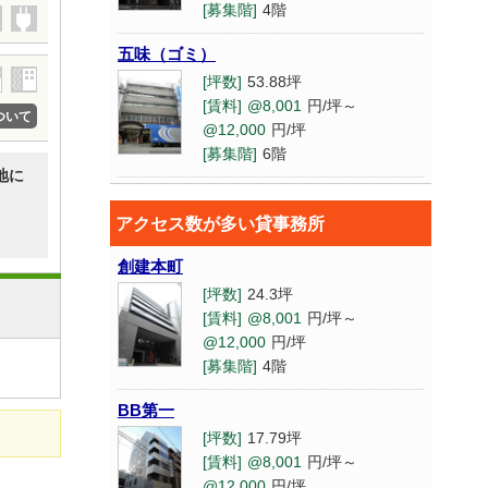
[募集階]
4階
五味（ゴミ）
[坪数]
53.88坪
[賃料]
@8,001
円/坪～
ついて
@12,000
円/坪
[募集階]
6階
地に
ゼニヤベスト
アクセス数が多い貸事務所
[坪数]
14.4坪
[賃料]
@8,001
円/坪～
創建本町
@12,000
円/坪
[坪数]
24.3坪
[募集階]
2階
[賃料]
@8,001
円/坪～
心斎橋イースト
@12,000
円/坪
[募集階]
4階
[坪数]
18.32坪
[賃料]
@8,001
円/坪～
BB第一
@12,000
円/坪
[坪数]
17.79坪
[募集階]
8階
[賃料]
@8,001
円/坪～
ファース堺
@12,000
円/坪