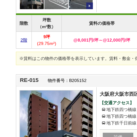
坪数
階数
賃料の価格帯
（m²数）
9坪
2階
@8,001円/坪～@12,000円/坪
(29.75m²)
※賃料はこの物件の価格帯を表示しています。賃料・敷金・
RE-015
物件番号：B205152
大阪府大阪市西区
【交通アクセス】
地下鉄四つ橋線
地下鉄四つ橋線
地下鉄千日前線
設備