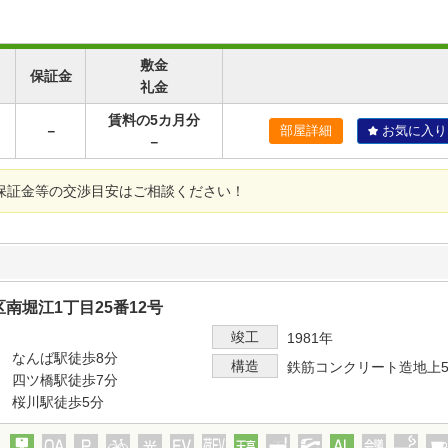
敷金
保証金
礼金
賃料の5カ月分
－
部屋詳細
お気に入り
－
保証金等の交渉目安はご相談ください！
南堀江1丁目25番12号
竣工
1981年
 なんば駅徒歩8分
構造
鉄筋コンクリート造地上
 四ツ橋駅徒歩7分
 桜川駅徒歩5分