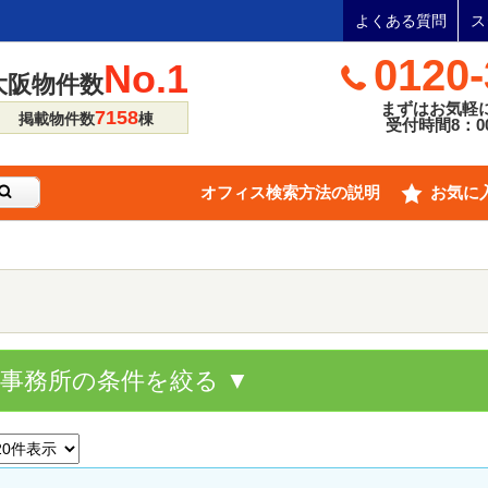
よくある質問
ス
0120-
No.1
大阪物件数
まずはお気軽
7158
掲載物件数
棟
受付時間8：00
オフィス検索方法の説明
お気に
貸事務所の条件を絞る ▼