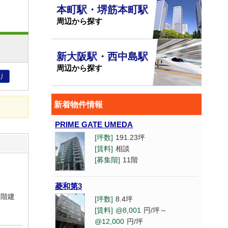
本町駅・堺筋本町駅
周辺から探す
新大阪駅・西中島駅
周辺から探す
り
新着物件情報
PRIME GATE UMEDA
[坪数]
191.23坪
[賃料]
相談
[募集階]
11階
菱和第3
5階建
[坪数]
8.4坪
[賃料]
@8,001
円/坪～
@12,000
円/坪