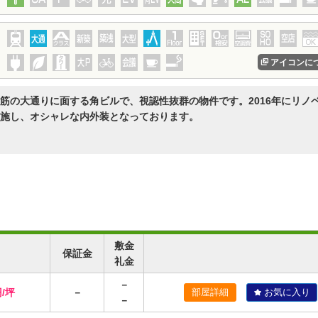
アイコンに
筋の大通りに面する角ビルで、視認性抜群の物件です。2016年にリノ
施し、オシャレな内外装となっております。
敷金
保証金
礼金
－
円/坪
－
部屋詳細
お気に入り
－