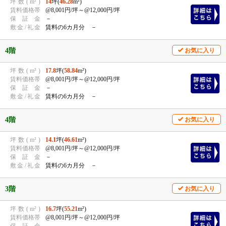
坪
数
(
m²
)
14
坪(
46.28
m²)
賃
料
価
格
帯
@8,001円/坪
～@12,000円/坪
保
証
金
－
敷
金
/
礼
金
賃料の6カ月分 －
4階
お気に入り
坪
数
(
m²
)
17.8
坪(
58.84
m²)
賃
料
価
格
帯
@8,001円/坪
～@12,000円/坪
保
証
金
－
敷
金
/
礼
金
賃料の6カ月分 －
4階
お気に入り
坪
数
(
m²
)
14.1
坪(
46.61
m²)
賃
料
価
格
帯
@8,001円/坪
～@12,000円/坪
保
証
金
－
敷
金
/
礼
金
賃料の6カ月分 －
3階
お気に入り
坪
数
(
m²
)
16.7
坪(
55.21
m²)
賃
料
価
格
帯
@8,001円/坪
～@12,000円/坪
保
証
金
－