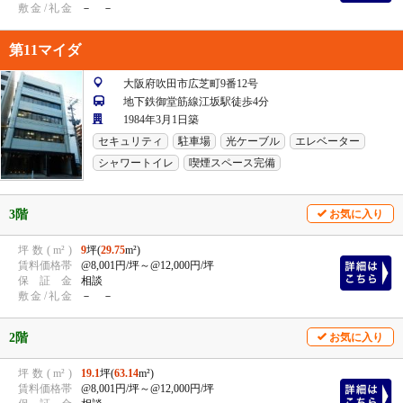
敷
金
/
礼
金
－ －
第11マイダ
大阪府吹田市広芝町9番12号
地下鉄御堂筋線江坂駅徒歩4分
1984年3月1日築
セキュリティ
駐車場
光ケーブル
エレベーター
シャワートイレ
喫煙スペース完備
3階
お気に入り
坪
数
(
m²
)
9
坪(
29.75
m²)
賃
料
価
格
帯
@8,001円/坪
～@12,000円/坪
保
証
金
相談
敷
金
/
礼
金
－ －
2階
お気に入り
坪
数
(
m²
)
19.1
坪(
63.14
m²)
賃
料
価
格
帯
@8,001円/坪
～@12,000円/坪