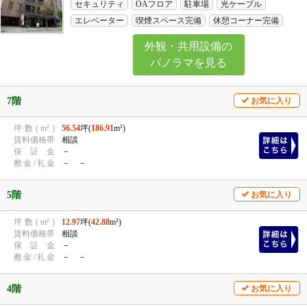
セキュリティ
OAフロア
駐車場
光ケーブル
エレベーター
喫煙スペース完備
休憩コーナー完備
外観・共用設備の
パノラマを見る
7階
お気に入り
坪
数
(
m²
)
56.54
坪(
186.91
m²)
賃
料
価
格
帯
相談
保
証
金
－
敷
金
/
礼
金
－ －
5階
お気に入り
坪
数
(
m²
)
12.97
坪(
42.88
m²)
賃
料
価
格
帯
相談
保
証
金
－
敷
金
/
礼
金
－ －
4階
お気に入り