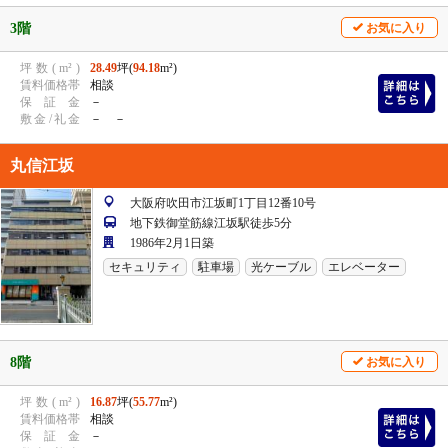
3階
お気に入り
坪
数
(
m²
)
28.49
坪(
94.18
m²)
賃
料
価
格
帯
相談
保
証
金
－
敷
金
/
礼
金
－ －
丸信江坂
大阪府吹田市江坂町1丁目12番10号
地下鉄御堂筋線江坂駅徒歩5分
1986年2月1日築
セキュリティ
駐車場
光ケーブル
エレベーター
8階
お気に入り
坪
数
(
m²
)
16.87
坪(
55.77
m²)
賃
料
価
格
帯
相談
保
証
金
－