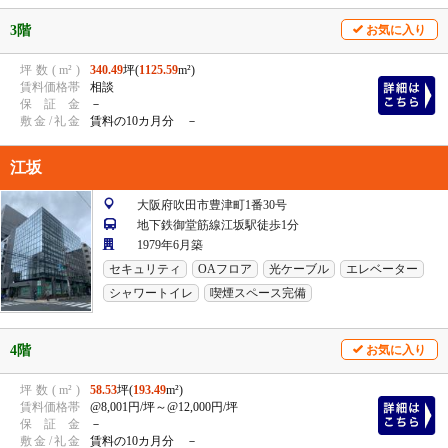
3階
お気に入り
坪
数
(
m²
)
340.49
坪(
1125.59
m²)
賃
料
価
格
帯
相談
保
証
金
－
敷
金
/
礼
金
賃料の10カ月分 －
江坂
大阪府吹田市豊津町1番30号
地下鉄御堂筋線江坂駅徒歩1分
1979年6月築
セキュリティ
OAフロア
光ケーブル
エレベーター
シャワートイレ
喫煙スペース完備
4階
お気に入り
坪
数
(
m²
)
58.53
坪(
193.49
m²)
賃
料
価
格
帯
@8,001円/坪
～@12,000円/坪
保
証
金
－
敷
金
/
礼
金
賃料の10カ月分 －