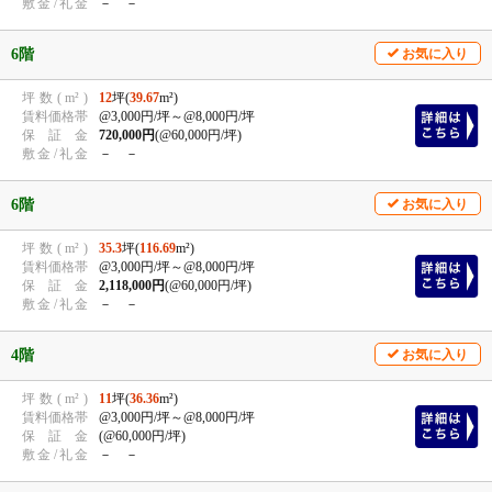
敷
金
/
礼
金
－ －
6階
お気に入り
坪
数
(
m²
)
12
坪(
39.67
m²)
賃
料
価
格
帯
@3,000円/坪
～@8,000円/坪
保
証
金
720,000円
(@60,000円/坪)
敷
金
/
礼
金
－ －
6階
お気に入り
坪
数
(
m²
)
35.3
坪(
116.69
m²)
賃
料
価
格
帯
@3,000円/坪
～@8,000円/坪
保
証
金
2,118,000円
(@60,000円/坪)
敷
金
/
礼
金
－ －
4階
お気に入り
坪
数
(
m²
)
11
坪(
36.36
m²)
賃
料
価
格
帯
@3,000円/坪
～@8,000円/坪
保
証
金
(@60,000円/坪)
敷
金
/
礼
金
－ －