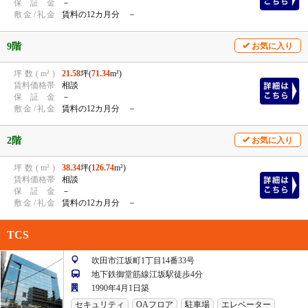
保
証
金
－
敷
金
/
礼
金
賃料の12カ月分 －
9階
お気に入り
坪
数
(
m²
)
21.58
坪(
71.34
m²)
賃
料
価
格
帯
相談
保
証
金
－
敷
金
/
礼
金
賃料の12カ月分 －
2階
お気に入り
坪
数
(
m²
)
38.34
坪(
126.74
m²)
賃
料
価
格
帯
相談
保
証
金
－
敷
金
/
礼
金
賃料の12カ月分 －
TCS
吹田市江坂町1丁目14番33号
地下鉄御堂筋線江坂駅徒歩4分
1990年4月1日築
セキュリティ
OAフロア
駐車場
エレベーター