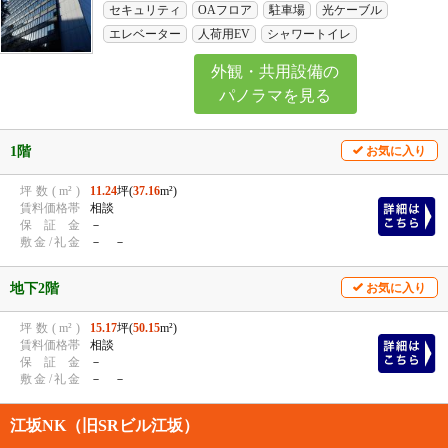
セキュリティ
OAフロア
駐車場
光ケーブル
エレベーター
人荷用EV
シャワートイレ
外観・共用設備の
パノラマを見る
1階
お気に入り
坪
数
(
m²
)
11.24
坪(
37.16
m²)
賃
料
価
格
帯
相談
保
証
金
－
敷
金
/
礼
金
－ －
地下2階
お気に入り
坪
数
(
m²
)
15.17
坪(
50.15
m²)
賃
料
価
格
帯
相談
保
証
金
－
敷
金
/
礼
金
－ －
江坂NK（旧SRビル江坂）