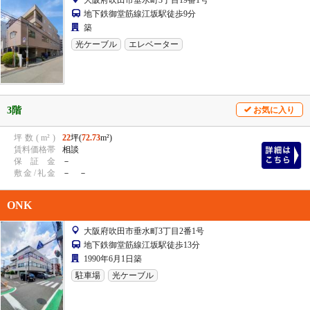
地下鉄御堂筋線江坂駅徒歩9分
築
光ケーブル
エレベーター
3階
お気に入り
坪
数
(
m²
)
22
坪(
72.73
m²)
賃
料
価
格
帯
相談
保
証
金
－
敷
金
/
礼
金
－ －
ONK
大阪府吹田市垂水町3丁目2番1号
地下鉄御堂筋線江坂駅徒歩13分
1990年6月1日築
駐車場
光ケーブル