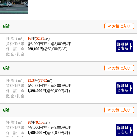
6階
お気に入り
坪
数
(
m²
)
16
坪(
52.89
m²)
賃
料
価
格
帯
@3,000円/坪
～@8,000円/坪
保
証
金
960,000円
(@60,000円/坪)
敷
金
/
礼
金
－ －
6階
お気に入り
坪
数
(
m²
)
23.3
坪(
77.02
m²)
賃
料
価
格
帯
@3,000円/坪
～@8,000円/坪
保
証
金
1,398,000円
(@60,000円/坪)
敷
金
/
礼
金
－ －
6階
お気に入り
坪
数
(
m²
)
28
坪(
92.56
m²)
賃
料
価
格
帯
@3,000円/坪
～@8,000円/坪
保
証
金
1,680,000円
(@60,000円/坪)