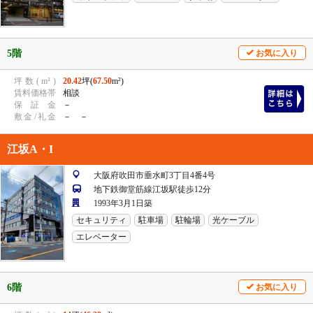
5階
お気に入り
坪
数
(
m²
)
20.42
坪(
67.50
m²)
賃
料
価
格
帯
相談
保
証
金
－
敷
金
/
礼
金
－ －
江坂A・I
大阪府吹田市垂水町3丁目4番4号
地下鉄御堂筋線江坂駅徒歩12分
1993年3月1日築
セキュリティ
駐車場
駐輪場
光ケーブル
エレベーター
6階
お気に入り