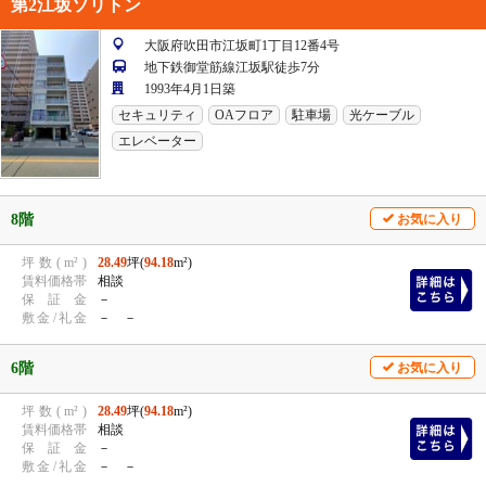
第2江坂ソリトン
大阪府吹田市江坂町1丁目12番4号
地下鉄御堂筋線江坂駅徒歩7分
1993年4月1日築
セキュリティ
OAフロア
駐車場
光ケーブル
エレベーター
8階
お気に入り
坪
数
(
m²
)
28.49
坪(
94.18
m²)
賃
料
価
格
帯
相談
保
証
金
－
敷
金
/
礼
金
－ －
6階
お気に入り
坪
数
(
m²
)
28.49
坪(
94.18
m²)
賃
料
価
格
帯
相談
保
証
金
－
敷
金
/
礼
金
－ －