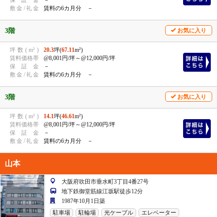
敷
金
/
礼
金
賃料の6カ月分 －
3階
お気に入り
坪
数
(
m²
)
20.3
坪(
67.11
m²)
賃
料
価
格
帯
@8,001円/坪
～@12,000円/坪
保
証
金
－
敷
金
/
礼
金
賃料の6カ月分 －
3階
お気に入り
坪
数
(
m²
)
14.1
坪(
46.61
m²)
賃
料
価
格
帯
@8,001円/坪
～@12,000円/坪
保
証
金
－
敷
金
/
礼
金
賃料の6カ月分 －
山本
大阪府吹田市垂水町3丁目4番27号
地下鉄御堂筋線江坂駅徒歩12分
1987年10月1日築
駐車場
駐輪場
光ケーブル
エレベーター