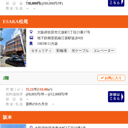
保
証
金
738,000円
(@60,000円/坪)
敷
金
/
礼
金
－ －
ESAKA松尾
大阪府吹田市江坂町1丁目21番17号
地下鉄御堂筋線江坂駅徒歩6分
1983年11月築
セキュリティ
駐輪場
光ケーブル
エレベーター
2階
お気に入り
坪
数
(
m²
)
35.21
坪(
116.40
m²)
賃
料
価
格
帯
@8,001円/坪
～@12,000円/坪
保
証
金
－
敷
金
/
礼
金
賃料の6カ月分 －
阪本
大阪府吹田市垂水町3丁目19番1号