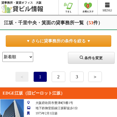
貸事務所・賃貸オフィス 大阪
0
MENU
江坂・千里中央・箕面の貸事務所一覧（
53
件）
▼ さらに貸事務所の条件を絞る ▼
条件を変更
＜
1
2
3
＞
EDGE江坂（旧ビーロット江坂）
大阪府吹田市豊津町9番1号
地下鉄御堂筋線江坂駅徒歩1分
1975年2月1日築