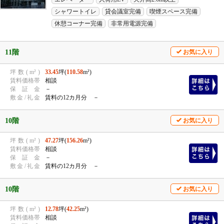
シャワートイレ
貸会議室完備
喫煙スペース完備
休憩コーナー完備
非常用電源完備
11階
お気に入り
坪
数
(
m²
)
33.45
坪(
110.58
m²)
賃
料
価
格
帯
相談
保
証
金
－
敷
金
/
礼
金
賃料の12カ月分 －
10階
お気に入り
坪
数
(
m²
)
47.27
坪(
156.26
m²)
賃
料
価
格
帯
相談
保
証
金
－
敷
金
/
礼
金
賃料の12カ月分 －
10階
お気に入り
坪
数
(
m²
)
12.78
坪(
42.25
m²)
賃
料
価
格
帯
相談