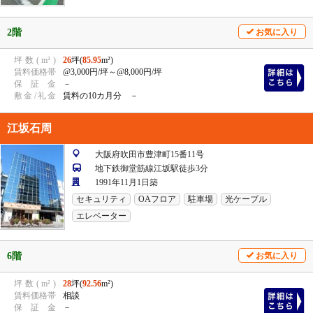
2階
お気に入り
坪
数
(
m²
)
26
坪(
85.95
m²)
賃
料
価
格
帯
@3,000円/坪
～@8,000円/坪
保
証
金
－
敷
金
/
礼
金
賃料の10カ月分 －
江坂石周
大阪府吹田市豊津町15番11号
地下鉄御堂筋線江坂駅徒歩3分
1991年11月1日築
セキュリティ
OAフロア
駐車場
光ケーブル
エレベーター
6階
お気に入り
坪
数
(
m²
)
28
坪(
92.56
m²)
賃
料
価
格
帯
相談
保
証
金
－