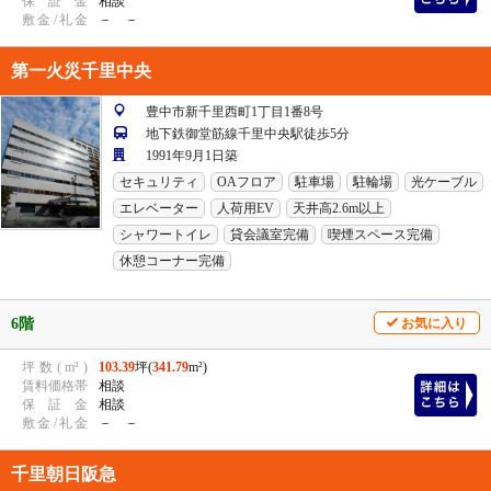
保
証
金
相談
敷
金
/
礼
金
－ －
第一火災千里中央
豊中市新千里西町1丁目1番8号
地下鉄御堂筋線千里中央駅徒歩5分
1991年9月1日築
セキュリティ
OAフロア
駐車場
駐輪場
光ケーブル
エレベーター
人荷用EV
天井高2.6m以上
シャワートイレ
貸会議室完備
喫煙スペース完備
休憩コーナー完備
6階
お気に入り
坪
数
(
m²
)
103.39
坪(
341.79
m²)
賃
料
価
格
帯
相談
保
証
金
相談
敷
金
/
礼
金
－ －
千里朝日阪急