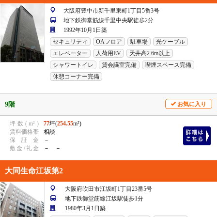
大阪府豊中市新千里東町1丁目5番3号
地下鉄御堂筋線千里中央駅徒歩2分
1992年10月1日築
セキュリティ
OAフロア
駐車場
光ケーブル
エレベーター
人荷用EV
天井高2.6m以上
シャワートイレ
貸会議室完備
喫煙スペース完備
休憩コーナー完備
9階
お気に入り
坪
数
(
m²
)
77
坪(
254.55
m²)
賃
料
価
格
帯
相談
保
証
金
－
敷
金
/
礼
金
－ －
大同生命江坂第2
大阪府吹田市江坂町1丁目23番5号
地下鉄御堂筋線江坂駅徒歩1分
1980年3月1日築