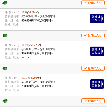
4階
お気に入り
坪
数
(
m²
)
16
坪(
52.89
m²)
賃
料
価
格
帯
@3,000円/坪
～@8,000円/坪
保
証
金
960,000円
(@60,000円/坪)
敷
金
/
礼
金
－ －
4階
お気に入り
坪
数
(
m²
)
16.1
坪(
53.22
m²)
賃
料
価
格
帯
@3,000円/坪
～@8,000円/坪
保
証
金
966,000円
(@60,000円/坪)
敷
金
/
礼
金
－ －
4階
お気に入り
坪
数
(
m²
)
12.3
坪(
40.66
m²)
賃
料
価
格
帯
@3,000円/坪
～@8,000円/坪
保
証
金
738,000円
(@60,000円/坪)
敷
金
/
礼
金
－ －
3階
お気に入り