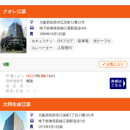
クオレ江坂
大阪府吹田市広芝町12番25号
地下鉄御堂筋線江坂駅徒歩4分
1990年10月1日築
セキュリティ
OAフロア
駐車場
光ケーブル
エレベーター
人荷用EV
9階
お気に入り
坪
数
(
m²
)
115.17
坪(
380.73
m²)
賃
料
価
格
帯
相談
保
証
金
－
敷
金
/
礼
金
－ －
大同生命江坂
大阪府吹田市江坂町1丁目23番101号
地下鉄御堂筋線江坂駅徒歩1分
1972年9月1日築