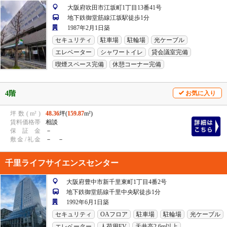
大阪府吹田市江坂町1丁目13番41号
地下鉄御堂筋線江坂駅徒歩1分
1987年2月1日築
セキュリティ
駐車場
駐輪場
光ケーブル
エレベーター
シャワートイレ
貸会議室完備
喫煙スペース完備
休憩コーナー完備
4階
お気に入り
坪
数
(
m²
)
48.36
坪(
159.87
m²)
賃
料
価
格
帯
相談
保
証
金
－
敷
金
/
礼
金
－ －
千里ライフサイエンスセンター
大阪府豊中市新千里東町1丁目4番2号
地下鉄御堂筋線千里中央駅徒歩1分
1992年6月1日築
セキュリティ
OAフロア
駐車場
駐輪場
光ケーブル
エレベーター
人荷用EV
天井高2.6m以上