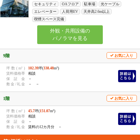
セキュリティ
OAフロア
駐車場
光ケーブル
エレベーター
人荷用EV
天井高2.6m以上
喫煙スペース完備
外観・共用設備の
パノラマを見る
9階
お気に入り
坪
数
(
m²
)
102.39
坪(
338.48
m²)
賃
料
価
格
帯
相談
保
証
金
－
敷
金
/
礼
金
－ －
1階
お気に入り
坪
数
(
m²
)
45.7
坪(
151.07
m²)
賃
料
価
格
帯
相談
保
証
金
－
敷
金
/
礼
金
賃料の12カ月分 －