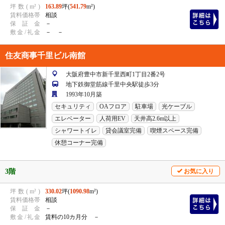
坪
数
(
m²
)
163.89
坪(
541.79
m²)
賃
料
価
格
帯
相談
保
証
金
－
敷
金
/
礼
金
－ －
住友商事千里ビル南館
大阪府豊中市新千里西町1丁目2番2号
地下鉄御堂筋線千里中央駅徒歩3分
1993年10月築
セキュリティ
OAフロア
駐車場
光ケーブル
エレベーター
人荷用EV
天井高2.6m以上
シャワートイレ
貸会議室完備
喫煙スペース完備
休憩コーナー完備
3階
お気に入り
坪
数
(
m²
)
330.02
坪(
1090.98
m²)
賃
料
価
格
帯
相談
保
証
金
－
敷
金
/
礼
金
賃料の10カ月分 －