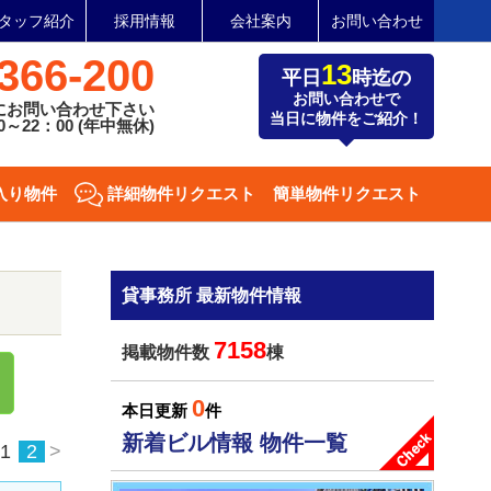
タッフ紹介
採用情報
会社案内
お問い合わせ
366-200
13
平日
時迄の
お問い合わせで
にお問い合わせ下さい
当日に物件をご紹介！
～22：00 (年中無休)
入り物件
詳細物件リクエスト
簡単物件リクエスト
貸事務所 最新物件情報
7158
掲載物件数
棟
0
本日更新
件
新着ビル情報 物件一覧
1
2
>