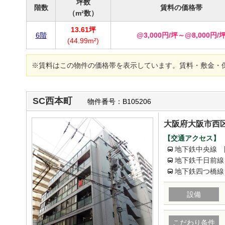
坪数
階数
賃料の価格帯
（m²数）
13.61坪
6階
@3,000円/坪～@8,000円/
(44.99m²)
※賃料はこの物件の価格帯を表示しています。賃料・敷金・
SC西本町
物件番号：B105206
大阪府大阪市西区
【交通アクセス】
地下鉄中央線 
地下鉄千日前線
地下鉄四つ橋線
設備
こだわり条件