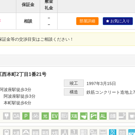
敷金
保証金
礼金
－
坪
相談
部屋詳細
お気に入り
－
保証金等の交渉目安はご相談ください！
西本町2丁目1番21号
竣工
1997年3月15日
阿波座駅徒歩3分
構造
鉄筋コンクリート造地上
 阿波座駅徒歩3分
 本町駅徒歩6分