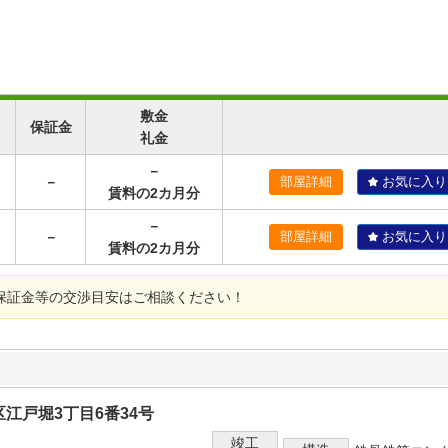
敷金
保証金
礼金
－
－
部屋詳細
お気に入り
賃料の2カ月分
－
－
部屋詳細
お気に入り
賃料の2カ月分
保証金等の交渉目安はご相談ください！
江戸堀3丁目6番34号
竣工