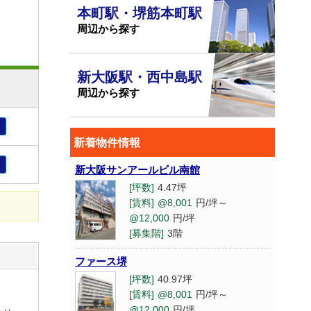
本町駅・堺筋本町駅
周辺から探す
新大阪駅・西中島駅
周辺から探す
新着物件情報
新大阪サンアールビル南館
[坪数]
4.47坪
[賃料]
@8,001
円/坪～
@12,000
円/坪
[募集階]
3階
ファース堺
[坪数]
40.97坪
[賃料]
@8,001
円/坪～
@12,000
円/坪