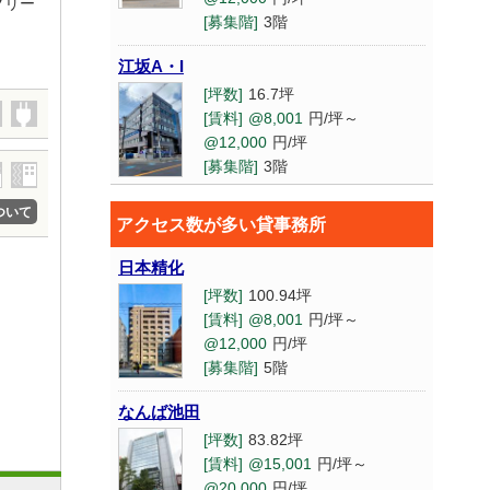
クリー
[募集階]
3階
江坂A・I
[坪数]
16.7坪
[賃料]
@8,001
円/坪～
@12,000
円/坪
[募集階]
3階
プロジェクト
ついて
アクセス数が多い貸事務所
[坪数]
26.9坪
[賃料]
@8,001
円/坪～
日本精化
@12,000
円/坪
[坪数]
100.94坪
[募集階]
1階
[賃料]
@8,001
円/坪～
@12,000
円/坪
AFLO Garden SHINSAIBASHI
[募集階]
5階
[坪数]
14.58坪
[賃料]
相談
なんば池田
[募集階]
9階
[坪数]
83.82坪
[賃料]
@15,001
円/坪～
@20,000
円/坪