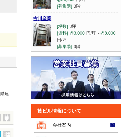
高橋ビル東6号館
[募集階]
3階
[坪数]
10.9坪
[賃料]
@8,001
円/坪～
吉川産業
@12,000
円/坪
[坪数]
8坪
[募集階]
3階
[賃料]
@3,000
円/坪～
@8,000
円/坪
御堂筋本町アーバン
[募集階]
3階
[坪数]
91.64坪
[賃料]
@15,001
円/坪～
宇野ビルディング
@20,000
円/坪
[坪数]
29.43坪
[募集階]
13階
[賃料]
@8,001
円/坪～
@12,000
円/坪
山本
[募集階]
2階
[坪数]
35.3坪
7階建
[賃料]
@3,000
円/坪～
@8,000
森田ビルディング
円/坪
[坪数]
16坪
[募集階]
6階
貸ビル情報について
[賃料]
@8,001
円/坪～
@12,000
円/坪
堺筋本町センター
会社案内
[募集階]
7階
[坪数]
25.56坪
[賃料]
@15,001
円/坪～