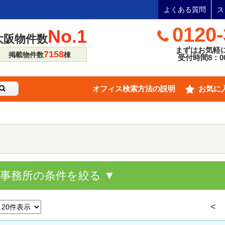
よくある質問
ス
0120-
No.1
大阪物件数
まずはお気軽
7158
掲載物件数
棟
受付時間8：00
オフィス検索方法の説明
お気に
貸事務所の条件を絞る ▼
<