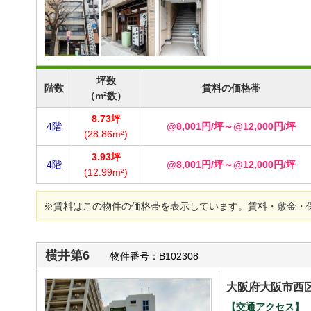
坪数
階数
賃料の価格帯
（m²数）
8.73坪
4階
@8,001円/坪～@12,000円/坪
(28.86m²)
3.93坪
4階
@8,001円/坪～@12,000円/坪
(12.99m²)
※賃料はこの物件の価格帯を表示しています。賃料・敷金・
横井第6
物件番号：B102308
大阪府大阪市西区
【交通アクセス】