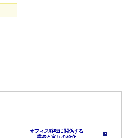
[賃料]
@8,001
円/坪～
@12,000
円/坪
[募集階]
2階
平野町八千代
[坪数]
24.05坪
[賃料]
@12,001
円/坪～
@15,000
円/坪
[募集階]
7階
オフィス移転に関係する
業者と官庁の紹介