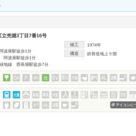
ス
立売堀3丁目7番16号
竣工
1974年
阿波座駅徒歩1分
構造
鉄骨造地上５階
 阿波座駅徒歩1分
緑地線 西長堀駅徒歩7分
アイコンに