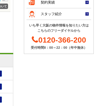
入商八木
契約実績
@20,000
円/坪
ついて
[坪数]
18.8坪
[募集階]
13階
[賃料]
@12,001
円/坪～
スタッフ紹介
@15,000
円/坪
イトヨシ
[募集階]
7階
いち早く大阪の物件情報を知りたい方は
[坪数]
35.91坪
こちらのフリーダイヤルから
[賃料]
@8,001
円/坪～
丸忠第2
@12,000
円/坪
0120-366-200
[坪数]
9.5坪
[募集階]
5階
[賃料]
@8,001
円/坪～
受付時間8：00～22：00（年中無休）
@12,000
円/坪
[募集階]
2階
ジコウ
[坪数]
11.7坪
[賃料]
@3,000
円/坪～
@8,000
円/坪
[募集階]
4階
DOビル新町
[坪数]
15.83坪