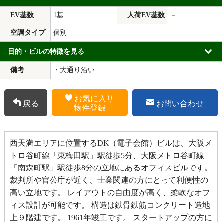
EV基数
1基
人荷EV基数
－
空調タイプ
個別
目的・ビルの特徴を見る
備考
・大通り沿い
お気に入り
戻る
お問い合わせ
物件登録
西天満エリアに位置するDK（電子会館）ビルは、大阪メ
トロ谷町線「東梅田駅」駅徒歩5分、大阪メトロ谷町線
「南森町駅」駅徒歩8分の立地にあるオフィスビルです。
裁判所や官公庁が近く、士業関連の方にとって利便性の
高い立地です。 レイアウトの自由度が高く、柔軟なオフ
ィス設計が可能です。 構造は鉄骨鉄筋コンクリート造地
上９階建です。 1961年竣工です。 スタートアップの方に