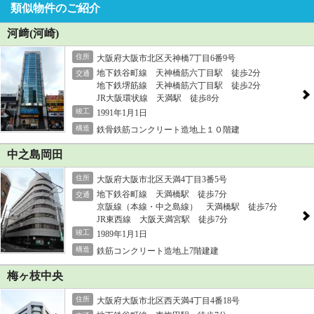
類似物件のご紹介
河﨑(河崎)
住所
大阪府大阪市北区天神橋7丁目6番9号
地下鉄谷町線 天神橋筋六丁目駅 徒歩2分
交通
地下鉄堺筋線 天神橋筋六丁目駅 徒歩2分
JR大阪環状線 天満駅 徒歩8分
竣工
1991年1月1日
構造
鉄骨鉄筋コンクリート造地上１０階建
中之島岡田
住所
大阪府大阪市北区天満4丁目3番5号
地下鉄谷町線 天満橋駅 徒歩7分
交通
京阪線（本線・中之島線） 天満橋駅 徒歩7分
JR東西線 大阪天満宮駅 徒歩7分
竣工
1989年1月1日
構造
鉄筋コンクリート造地上7階建建
梅ヶ枝中央
住所
大阪府大阪市北区西天満4丁目4番18号