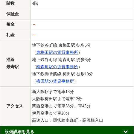
階数
4階
保証金
敷金
－
礼金
－
地下鉄谷町線 東梅田駅 徒歩5分
（
東梅田駅の賃貸事務所
）
沿線
地下鉄谷町線 南森町駅 徒歩8分
最寄駅
（
南森町駅の賃貸事務所
）
地下鉄御堂筋線 梅田駅 徒歩10分
（
梅田駅の賃貸事務所
）
新大阪駅まで電車18分
大阪駅梅田駅まで電車12分
アクセス
関西空港まで電車58分、車45分
伊丹空港まで車20分
高速入口：環状線南森町・高麗橋入口
設備詳細を見る