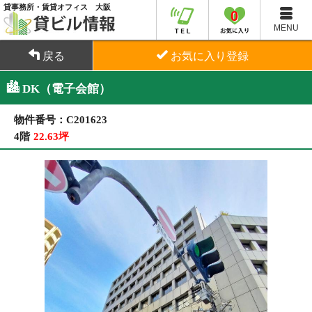
貸事務所・賃貸オフィス 大阪
0
MENU
戻る
お気に入り登録
DK（電子会館）
物件番号：C201623
4階
22.63坪