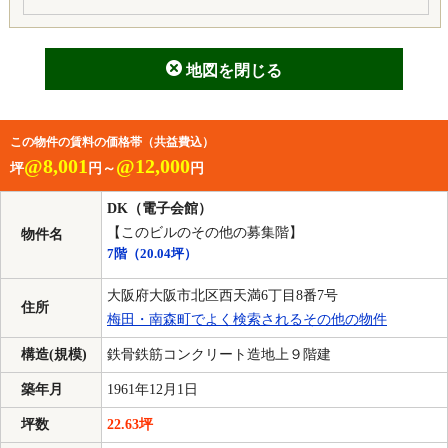
地図を閉じる
この物件の賃料の価格帯（共益費込）
@8,001
@12,000
坪
円～
円
DK（電子会館）
【このビルのその他の募集階】
物件名
7階
（20.04坪）
大阪府大阪市北区西天満6丁目8番7号
住所
梅田・南森町でよく検索されるその他の物件
構造(規模)
鉄骨鉄筋コンクリート造地上９階建
築年月
1961年12月1日
坪数
22.63坪