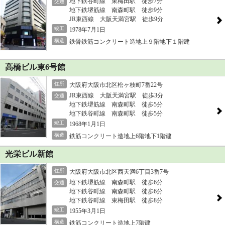
地下鉄谷町線 東梅田駅 徒歩7分
交通
地下鉄堺筋線 南森町駅 徒歩9分
JR東西線 大阪天満宮駅 徒歩9分
竣工
1978年7月1日
構造
鉄骨鉄筋コンクリート造地上９階地下１階建
高橋ビル東6号館
住所
大阪府大阪市北区松ヶ枝町7番22号
JR東西線 大阪天満宮駅 徒歩3分
交通
地下鉄堺筋線 南森町駅 徒歩5分
地下鉄谷町線 南森町駅 徒歩5分
竣工
1968年1月1日
構造
鉄筋コンクリート造地上6階地下1階建
光栄ビル新館
住所
大阪府大阪市北区西天満6丁目3番7号
地下鉄堺筋線 南森町駅 徒歩6分
交通
地下鉄谷町線 南森町駅 徒歩6分
地下鉄谷町線 東梅田駅 徒歩8分
竣工
1955年3月1日
構造
鉄筋コンクリート造地上7階建