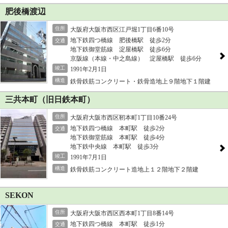
肥後橋渡辺
住所
大阪府大阪市西区江戸堀1丁目6番10号
地下鉄四つ橋線 肥後橋駅 徒歩2分
交通
地下鉄御堂筋線 淀屋橋駅 徒歩6分
京阪線（本線・中之島線） 淀屋橋駅 徒歩6分
竣工
1991年2月1日
構造
鉄骨鉄筋コンクリート・鉄骨造地上９階地下１階建
三共本町（旧日鉄本町）
住所
大阪府大阪市西区靭本町1丁目10番24号
地下鉄四つ橋線 本町駅 徒歩2分
交通
地下鉄御堂筋線 本町駅 徒歩4分
地下鉄中央線 本町駅 徒歩3分
竣工
1991年7月1日
構造
鉄骨鉄筋コンクリート造地上１２階地下２階建
SEKON
住所
大阪府大阪市西区西本町1丁目8番14号
地下鉄四つ橋線 本町駅 徒歩1分
交通