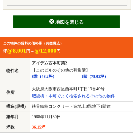
地図を閉じる
この物件の賃料の価格帯（共益費込）
@8,001
@12,000
坪
円～
円
アイデム西本町第2
【このビルのその他の募集階】
物件名
8階
（48.2坪）
1階
（78.05坪）
大阪府大阪市西区西本町1丁目13番40号
住所
肥後橋・本町でよく検索されるその他の物件
構造(規模)
鉄骨鉄筋コンクリート造地上8階地下1階建
築年月
1988年11月30日
坪数
36.15坪