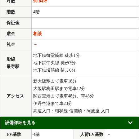
坪数
90.84坪
階数
4階
保証金
敷金
相談
礼金
－
地下鉄御堂筋線 徒歩1分
沿線
地下鉄中央線 徒歩3分
最寄駅
地下鉄堺筋線 徒歩6分
新大阪駅まで電車18分
大阪駅梅田駅まで電車12分
アクセス
関西空港まで電車48分、車48分
伊丹空港まで車23分
高速入口：環状線 信濃橋・阿波座 入口
設備詳細を見る
EV基数
4基
人荷EV基数
－