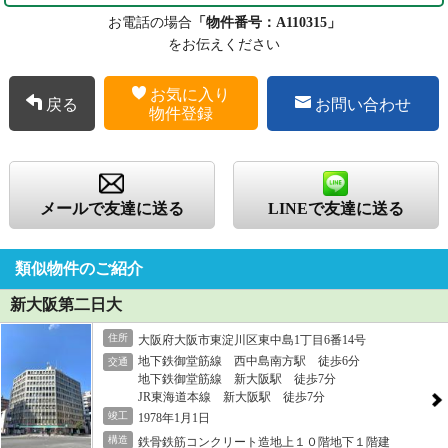
お電話の場合
「物件番号：A110315」
をお伝えください
お気に入り
戻る
お問い合わせ
物件登録
メールで友達に送る
LINEで友達に送る
類似物件のご紹介
新大阪第二日大
住所
大阪府大阪市東淀川区東中島1丁目6番14号
地下鉄御堂筋線 西中島南方駅 徒歩6分
交通
地下鉄御堂筋線 新大阪駅 徒歩7分
JR東海道本線 新大阪駅 徒歩7分
竣工
1978年1月1日
構造
鉄骨鉄筋コンクリート造地上１０階地下１階建