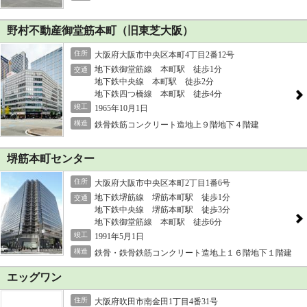
野村不動産御堂筋本町（旧東芝大阪）
住所
大阪府大阪市中央区本町4丁目2番12号
地下鉄御堂筋線 本町駅 徒歩1分
交通
地下鉄中央線 本町駅 徒歩2分
地下鉄四つ橋線 本町駅 徒歩4分
竣工
1965年10月1日
構造
鉄骨鉄筋コンクリート造地上９階地下４階建
堺筋本町センター
住所
大阪府大阪市中央区本町2丁目1番6号
地下鉄堺筋線 堺筋本町駅 徒歩1分
交通
地下鉄中央線 堺筋本町駅 徒歩3分
地下鉄御堂筋線 本町駅 徒歩6分
竣工
1991年5月1日
構造
鉄骨・鉄骨鉄筋コンクリート造地上１６階地下１階建
エッグワン
住所
大阪府吹田市南金田1丁目4番31号