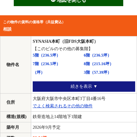
地図を閉じる
この物件の賃料の価格帯（共益費込）
相談
SYNASIA本町（旧FDS大阪本町）
【このビルのその他の募集階】
5階
（236.5坪）
6階
（236.5坪）
7階
（236.5坪）
8階
（215.16坪）
物件名
（坪）
3階
（57.39坪）
続きを表示 ▼
大阪府大阪市中央区本町3丁目4番16号
住所
でよく検索されるその他の物件
構造(規模)
鉄骨造地上14階地下1階建
築年月
2026年9月予定