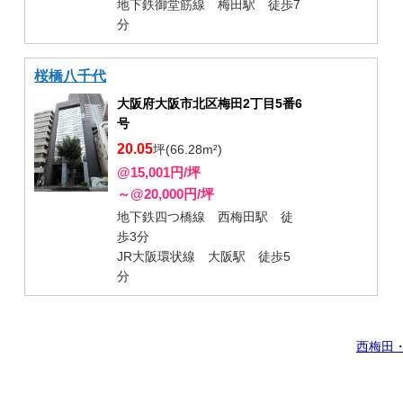
地下鉄御堂筋線 梅田駅 徒歩7
分
桜橋八千代
大阪府大阪市北区梅田2丁目5番6
号
20.05
坪(66.28m²)
@15,001円/坪
～@20,000円/坪
地下鉄四つ橋線 西梅田駅 徒
歩3分
JR大阪環状線 大阪駅 徒歩5
分
西梅田