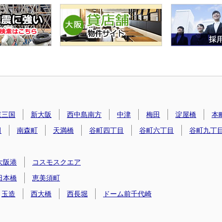
東三国
新大阪
西中島南方
中津
梅田
淀屋橋
本
田
南森町
天満橋
谷町四丁目
谷町六丁目
谷町九丁
大阪港
コスモスクエア
日本橋
恵美須町
玉造
西大橋
西長堀
ドーム前千代崎