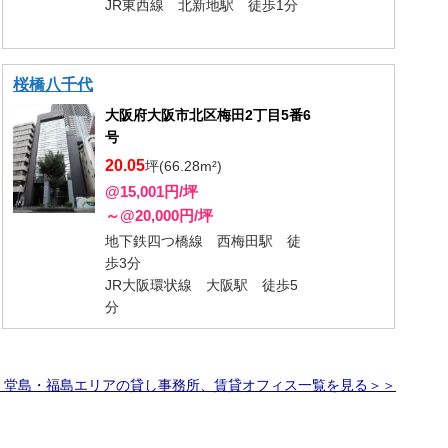
JR東西線 北新地駅 徒歩1分
桜橋八千代
大阪府大阪市北区梅田2丁目5番6
号
20.05
坪(66.28m²)
@15,001円/坪
～@20,000円/坪
地下鉄四つ橋線 西梅田駅 徒
歩3分
JR大阪環状線 大阪駅 徒歩5
分
・堂島・福島エリアの貸し事務所、賃貸オフィス一覧を見る＞＞