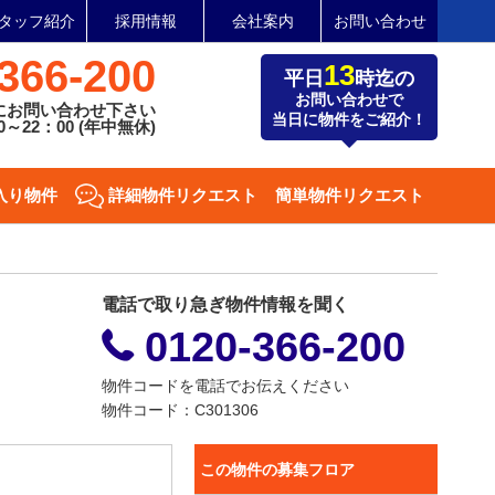
タッフ紹介
採用情報
会社案内
お問い合わせ
366-200
13
平日
時迄の
お問い合わせで
にお問い合わせ下さい
当日に物件をご紹介！
～22：00 (年中無休)
入り物件
詳細物件リクエスト
簡単物件リクエスト
電話で取り急ぎ物件情報を聞く
0120-366-200
物件コードを電話でお伝えください
物件コード：C301306
この物件の募集フロア