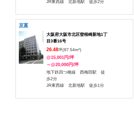
JR東西線 北新地駅 徒歩2分
京富
大阪府大阪市北区曽根崎新地1丁
目3番16号
26.48
坪(87.54m²)
@15,001円/坪
～@20,000円/坪
地下鉄四つ橋線 西梅田駅 徒
歩2分
JR東西線 北新地駅 徒歩1分