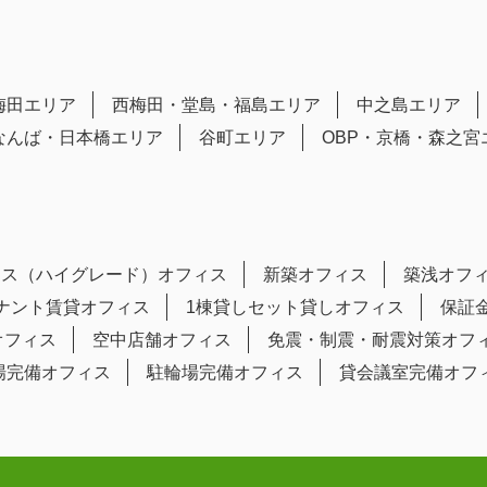
梅田エリア
西梅田・堂島・福島エリア
中之島エリア
なんば・日本橋エリア
谷町エリア
OBP・京橋・森之宮
ラス（ハイグレード）オフィス
新築オフィス
築浅オフ
テナント賃貸オフィス
1棟貸しセット貸しオフィス
保証
オフィス
空中店舗オフィス
免震・制震・耐震対策オフ
場完備オフィス
駐輪場完備オフィス
貸会議室完備オフ