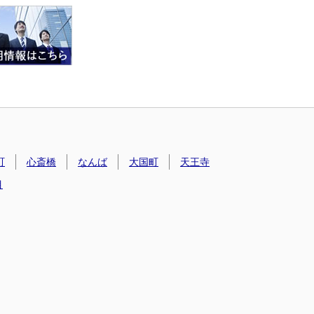
町
心斎橋
なんば
大国町
天王寺
目