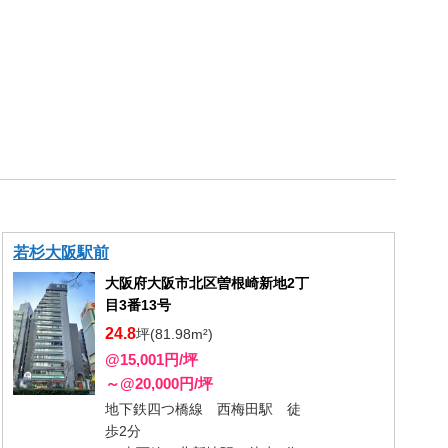
若杉大阪駅前
大阪府大阪市北区曽根崎新地2丁
目3番13号
24.8
坪(81.98m²)
@15,001円/坪
～@20,000円/坪
地下鉄四つ橋線 西梅田駅 徒
歩2分