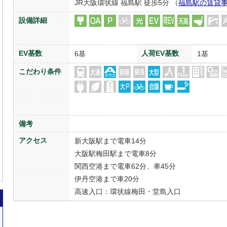
JR大阪環状線 福島駅 徒歩5分 （
福島駅の賃貸
設備詳細
EV基数
人荷EV基数
6基
1基
こだわり条件
備考
アクセス
新大阪駅まで電車14分
大阪駅梅田駅まで電車8分
関西空港まで電車62分、車45分
伊丹空港まで車20分
高速入口：環状線梅田・堂島入口