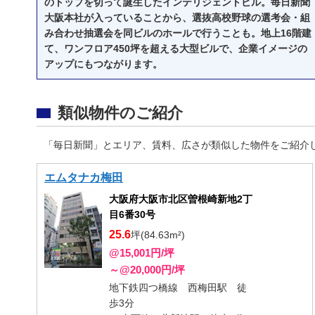
のトップを切って誕生したインテリジェントビル。毎日新聞
大阪本社が入っていることから、選抜高校野球の選考会・組
み合わせ抽選会を同ビルのホールで行うことも。地上16階建
て、ワンフロア450坪を超える大型ビルで、企業イメージの
アップにもつながります。
類似物件のご紹介
「毎日新聞」とエリア、賃料、広さが類似した物件をご紹介
エムタナカ梅田
大阪府大阪市北区曽根崎新地2丁
目6番30号
25.6
坪(84.63m²)
@15,001円/坪
～@20,000円/坪
地下鉄四つ橋線 西梅田駅 徒
歩3分