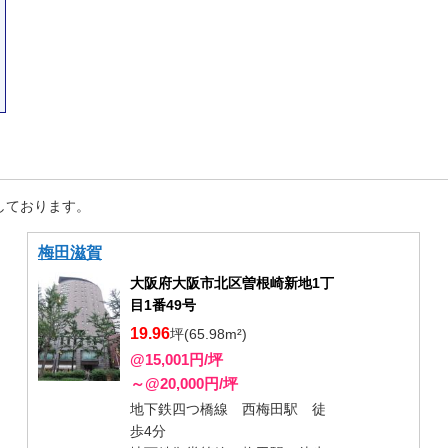
しております。
梅田滋賀
大阪府大阪市北区曽根崎新地1丁
目1番49号
19.96
坪(65.98m²)
@15,001円/坪
～@20,000円/坪
地下鉄四つ橋線 西梅田駅 徒
歩4分