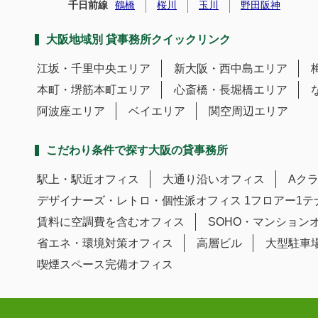
千日前線
鶴橋
桜川
玉川
野田阪神
大阪地域別 貸事務所クイックリンク
江坂・千里中央エリア
新大阪・西中島エリア
本町・堺筋本町エリア
心斎橋・長堀橋エリア
阿波座エリア
ベイエリア
関空周辺エリア
こだわり条件で探す大阪の貸事務所
駅上・駅近オフィス
大通り沿いオフィス
Aク
デザイナーズ・レトロ・個性派オフィス
1フロアー1
賃料に空調費を含むオフィス
SOHO・マンション
省エネ・環境対策オフィス
高層ビル
大型駐車
喫煙スペース完備オフィス