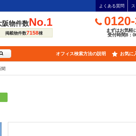
よくある質問
ス
0120-
No.1
大阪物件数
まずはお気軽
7158
掲載物件数
棟
受付時間8：00
オフィス検索方法の説明
お気に
新聞
り