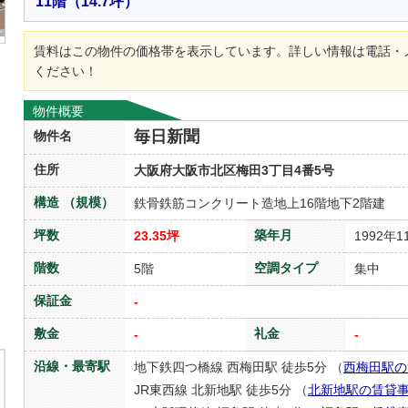
11階
（14.7坪）
賃料はこの物件の価格帯を表示しています。詳しい情報は電話・
ください！
物件概要
毎日新聞
物件名
住所
大阪府大阪市北区梅田3丁目4番5号
構造 （規模）
鉄骨鉄筋コンクリート造地上16階地下2階建
坪数
築年月
23.35坪
1992年1
階数
空調タイプ
5階
集中
保証金
-
敷金
礼金
-
-
沿線・最寄駅
地下鉄四つ橋線 西梅田駅 徒歩5分 （
西梅田駅の
JR東西線 北新地駅 徒歩5分 （
北新地駅の賃貸