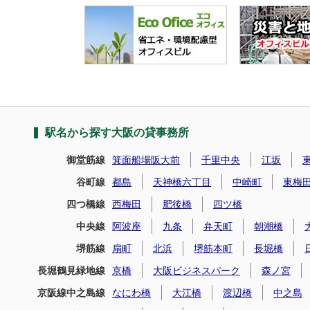
駅名から探す大阪の貸事務所
御堂筋線
箕面船場阪大前
千里中央
江坂
谷町線
都島
天神橋六丁目
中崎町
東梅
四つ橋線
西梅田
肥後橋
四ツ橋
中央線
阿波座
九条
弁天町
朝潮橋
堺筋線
扇町
北浜
堺筋本町
長堀橋
長堀鶴見緑地線
京橋
大阪ビジネスパーク
森ノ宮
京阪線中之島線
なにわ橋
大江橋
渡辺橋
中之島