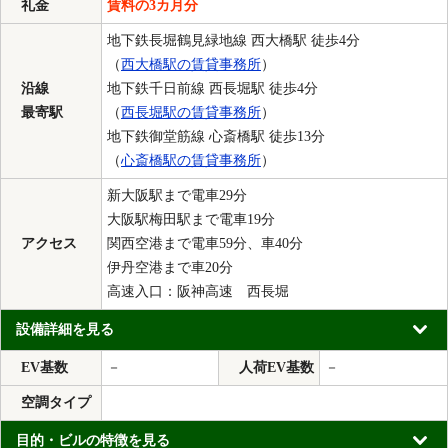
礼金
賃料の3カ月分
地下鉄長堀鶴見緑地線 西大橋駅 徒歩4分
（
西大橋駅の賃貸事務所
）
沿線
地下鉄千日前線 西長堀駅 徒歩4分
最寄駅
（
西長堀駅の賃貸事務所
）
地下鉄御堂筋線 心斎橋駅 徒歩13分
（
心斎橋駅の賃貸事務所
）
新大阪駅まで電車29分
大阪駅梅田駅まで電車19分
アクセス
関西空港まで電車59分、車40分
伊丹空港まで車20分
高速入口：阪神高速 西長堀
設備詳細を見る
EV基数
－
人荷EV基数
－
空調タイプ
目的・ビルの特徴を見る