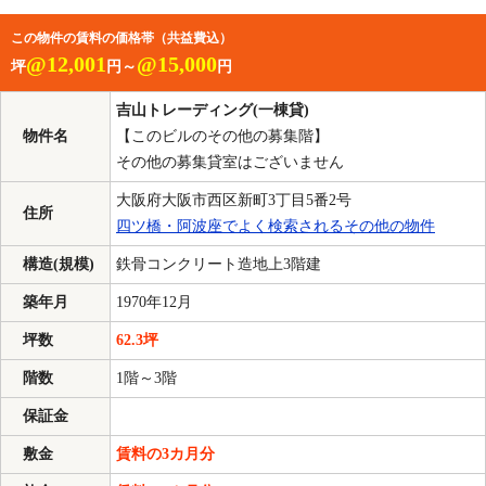
この物件の賃料の価格帯（共益費込）
@12,001
@15,000
坪
円～
円
吉山トレーディング(一棟貸)
物件名
【このビルのその他の募集階】
その他の募集貸室はございません
大阪府大阪市西区新町3丁目5番2号
住所
四ツ橋・阿波座でよく検索されるその他の物件
構造(規模)
鉄骨コンクリート造地上3階建
築年月
1970年12月
坪数
62.3坪
階数
1階～3階
保証金
敷金
賃料の3カ月分