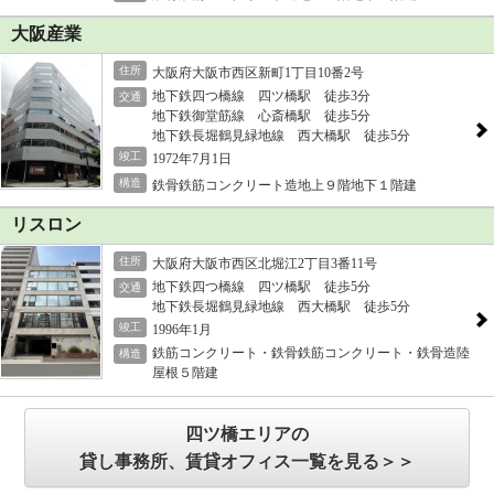
大阪産業
住所
大阪府大阪市西区新町1丁目10番2号
地下鉄四つ橋線 四ツ橋駅 徒歩3分
交通
地下鉄御堂筋線 心斎橋駅 徒歩5分
地下鉄長堀鶴見緑地線 西大橋駅 徒歩5分
竣工
1972年7月1日
構造
鉄骨鉄筋コンクリート造地上９階地下１階建
リスロン
住所
大阪府大阪市西区北堀江2丁目3番11号
地下鉄四つ橋線 四ツ橋駅 徒歩5分
交通
地下鉄長堀鶴見緑地線 西大橋駅 徒歩5分
竣工
1996年1月
鉄筋コンクリート・鉄骨鉄筋コンクリート・鉄骨造陸
構造
屋根５階建
四ツ橋エリアの
貸し事務所、賃貸オフィス一覧を見る＞＞