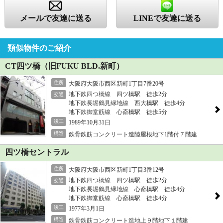
メールで友達に送る
LINEで友達に送る
類似物件のご紹介
CT四ツ橋（旧FUKU BLD.新町）
住所
大阪府大阪市西区新町1丁目7番20号
地下鉄四つ橋線 四ツ橋駅 徒歩2分
交通
地下鉄長堀鶴見緑地線 西大橋駅 徒歩4分
地下鉄御堂筋線 心斎橋駅 徒歩5分
竣工
1989年10月31日
構造
鉄骨鉄筋コンクリート造陸屋根地下1階付７階建
四ツ橋セントラル
住所
大阪府大阪市西区新町1丁目3番12号
地下鉄四つ橋線 四ツ橋駅 徒歩2分
交通
地下鉄長堀鶴見緑地線 心斎橋駅 徒歩4分
地下鉄御堂筋線 心斎橋駅 徒歩4分
竣工
1977年3月1日
構造
鉄骨鉄筋コンクリート造地上９階地下１階建