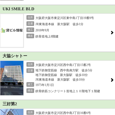
UKI SMILE BLD
住所
大阪府大阪市東淀川区東中島1丁目19番9号
交通
JR東海道本線 新大阪駅 徒歩1分
竣工
2018年9月
構造
鉄骨造地上8階建
大協シャトー
住所
大阪府大阪市淀川区西中島1丁目15番2号
地下鉄御堂筋線 西中島南方駅 徒歩5分
交通
地下鉄御堂筋線 新大阪駅 徒歩10分
JR東海道本線 新大阪駅 徒歩10分
竣工
1975年1月1日
構造
鉄骨鉄筋コンクリート造地上１０階地下１階建
三好第2
住所
大阪府大阪市淀川区西中島3丁目16番6号