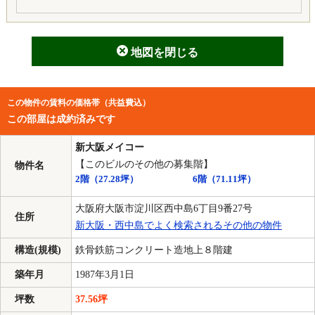
地図を閉じる
この物件の賃料の価格帯（共益費込）
この部屋は成約済みです
新大阪メイコー
【このビルのその他の募集階】
物件名
2階
（27.28坪）
6階
（71.11坪）
大阪府大阪市淀川区西中島6丁目9番27号
住所
新大阪・西中島でよく検索されるその他の物件
構造(規模)
鉄骨鉄筋コンクリート造地上８階建
築年月
1987年3月1日
坪数
37.56坪