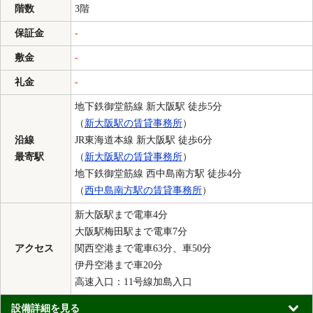
階数
3階
保証金
-
敷金
-
礼金
-
地下鉄御堂筋線 新大阪駅 徒歩5分
（
新大阪駅の賃貸事務所
）
沿線
JR東海道本線 新大阪駅 徒歩6分
最寄駅
（
新大阪駅の賃貸事務所
）
地下鉄御堂筋線 西中島南方駅 徒歩4分
（
西中島南方駅の賃貸事務所
）
新大阪駅まで電車4分
大阪駅梅田駅まで電車7分
アクセス
関西空港まで電車63分、車50分
伊丹空港まで車20分
高速入口：11号線加島入口
設備詳細を見る