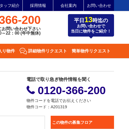
タッフ紹介
採用情報
会社案内
お問い合わせ
366-200
13
平日
時迄の
お問い合わせで
にお問い合わせ下さい
当日に物件をご紹介！
～22：00 (年中無休)
入り物件
詳細物件リクエスト
簡単物件リクエスト
電話で取り急ぎ物件情報を聞く
0120-366-200
物件コードを電話でお伝えください
物件コード：A201319
この物件の募集フロア