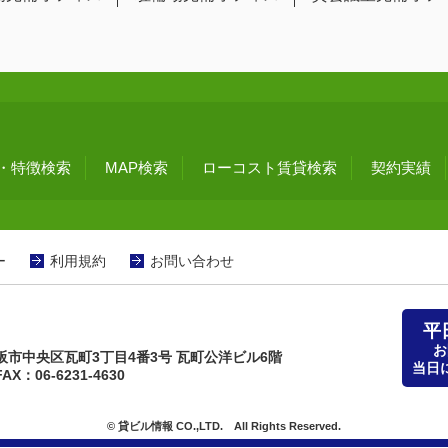
・特徴検索
MAP検索
ローコスト賃貸検索
契約実績
ー
利用規約
お問い合わせ
平
お
府大阪市中央区瓦町3丁目4番3号 瓦町公洋ビル6階
当日
AX：06-6231-4630
© 貸ビル情報 CO.,LTD. All Rights Reserved.