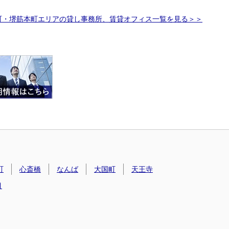
町・堺筋本町エリアの貸し事務所、賃貸オフィス一覧を見る＞＞
町
心斎橋
なんば
大国町
天王寺
目