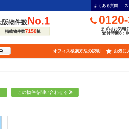
よくある質問
ス
0120-
No.1
大阪物件数
まずはお気軽
7158
掲載物件数
棟
受付時間8：00
オフィス検索方法の説明
お気に
り
この物件を問い合わせる