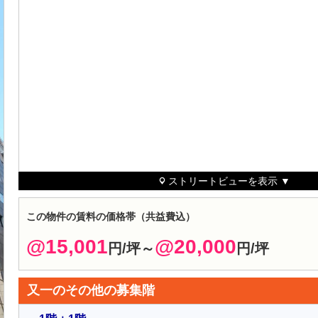
ストリートビューを表示 ▼
この物件の賃料の価格帯（共益費込）
@15,001
@20,000
円/坪～
円/坪
又一のその他の募集階