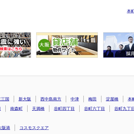
本
東三国
新大阪
西中島南方
中津
梅田
淀屋橋
本
田
南森町
天満橋
谷町四丁目
谷町六丁目
谷町九丁
大阪港
コスモスクエア