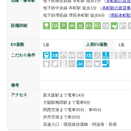
沿線・最寄駅
地下鉄御堂筋線 本町駅 徒歩1分 （
本町駅の賃貸
地下鉄中央線 本町駅 徒歩1分 （
本町駅の賃貸事
地下鉄堺筋線 堺筋本町駅 徒歩6分 （
堺筋本町駅
設備詳細
EV基数
人荷EV基数
1基
1基
こだわり条件
備考
アクセス
新大阪駅まで電車14分
大阪駅梅田駅まで電車8分
関西空港まで電車50分、車45分
伊丹空港まで車20分
高速入口：環状線信濃橋・阿波座・長堀