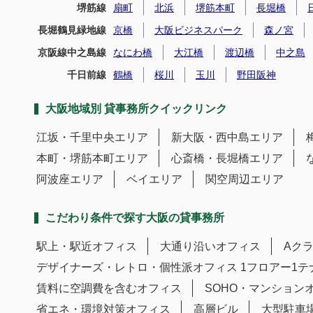
堺筋線
扇町
北浜
堺筋本町
長堀橋
長堀鶴見緑地線
京橋
大阪ビジネスパーク
森ノ宮
京阪線中之島線
なにわ橋
大江橋
渡辺橋
中之島
千日前線
鶴橋
桜川
玉川
野田阪神
大阪地域別 貸事務所クイックリンク
江坂・千里中央エリア
新大阪・西中島エリア
本町・堺筋本町エリア
心斎橋・長堀橋エリア
阿波座エリア
ベイエリア
関空周辺エリア
こだわり条件で探す大阪の貸事務所
駅上・駅近オフィス
大通り沿いオフィス
Aク
デザイナーズ・レトロ・個性派オフィス
1フロアー1
賃料に空調費を含むオフィス
SOHO・マンション
省エネ・環境対策オフィス
高層ビル
大型駐車