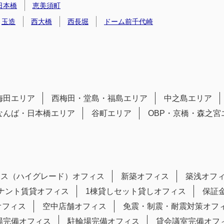
日本橋
恵美須町
玉造
西大橋
西長堀
ドーム前千代崎
梅田エリア
西梅田・堂島・福島エリア
中之島エリア
なんば・日本橋エリア
谷町エリア
OBP・京橋・森之宮
ラス（ハイグレード）オフィス
新築オフィス
築浅オフ
テナント賃貸オフィス
1棟貸しセット貸しオフィス
保証
オフィス
空中店舗オフィス
免震・制震・耐震対策オフ
場完備オフィス
駐輪場完備オフィス
貸会議室完備オフ