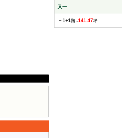
又一
－1+1
141.47
階 -
坪