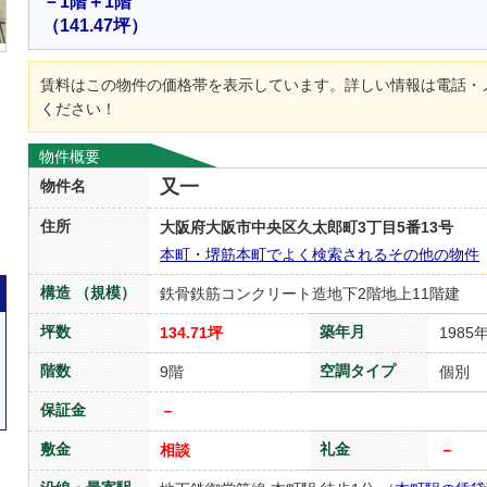
－1階＋1階
（141.47坪）
賃料はこの物件の価格帯を表示しています。詳しい情報は電話・
ください！
物件概要
又一
物件名
住所
大阪府大阪市中央区久太郎町3丁目5番13号
本町・堺筋本町でよく検索されるその他の物件
構造 （規模）
鉄骨鉄筋コンクリート造地下2階地上11階建
坪数
築年月
134.71坪
1985
階数
空調タイプ
9階
個別
保証金
－
敷金
礼金
相談
－