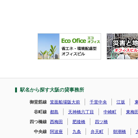
駅名から探す大阪の貸事務所
御堂筋線
箕面船場阪大前
千里中央
江坂
谷町線
都島
天神橋六丁目
中崎町
東梅
四つ橋線
西梅田
肥後橋
四ツ橋
中央線
阿波座
九条
弁天町
朝潮橋