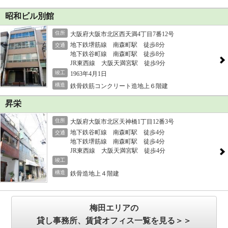
昭和ビル別館
住所
大阪府大阪市北区西天満4丁目7番12号
地下鉄堺筋線 南森町駅 徒歩8分
交通
地下鉄谷町線 南森町駅 徒歩8分
JR東西線 大阪天満宮駅 徒歩9分
竣工
1963年4月1日
構造
鉄骨鉄筋コンクリート造地上６階建
昇栄
住所
大阪府大阪市北区天神橋1丁目12番3号
地下鉄谷町線 南森町駅 徒歩4分
交通
地下鉄堺筋線 南森町駅 徒歩4分
JR東西線 大阪天満宮駅 徒歩4分
竣工
構造
鉄骨造地上４階建
梅田エリアの
貸し事務所、賃貸オフィス一覧を見る＞＞