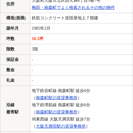
大阪府大阪市北区西天満4丁目5番7号
住所
梅田・南森町でよく検索されるその他の物件
構造(規模)
鉄筋コンクリート造陸屋地上７階建
築年月
1985年2月
坪数
10.1坪
階数
5階
保証金
-
敷金
-
礼金
-
地下鉄谷町線 南森町駅 徒歩6分
（
南森町駅の賃貸事務所
）
沿線
地下鉄堺筋線 南森町駅 徒歩6分
最寄駅
（
南森町駅の賃貸事務所
）
JR東西線 大阪天満宮駅 徒歩7分
（
大阪天満宮駅の賃貸事務所
）