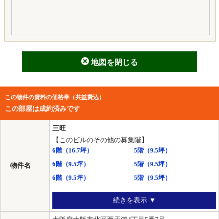
地図を閉じる
この物件の賃料の価格帯（共益費込）
この部屋は成約済みです
三旺
【このビルのその他の募集階】
6階
（16.7坪）
5階
（9.5坪）
6階
（9.5坪）
5階
（9.5坪）
物件名
6階
（9.5坪）
5階
（9.5坪）
続きを表示 ▼