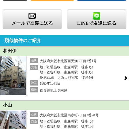
メールで友達に送る
LINEで友達に送る
類似物件のご紹介
和田伊
住所
大阪府大阪市北区西天満3丁目5番1号
地下鉄堺筋線 南森町駅 徒歩3分
交通
地下鉄谷町線 南森町駅 徒歩3分
JR東西線 大阪天満宮駅 徒歩4分
竣工
1965年1月1日
構造
鉄骨造地上３階建
小山
住所
大阪府大阪市北区南森町2丁目3番28号
地下鉄堺筋線 南森町駅 徒歩1分
交通
地下鉄谷町線 南森町駅 徒歩1分