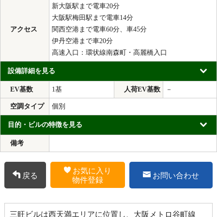
新大阪駅まで電車20分
大阪駅梅田駅まで電車14分
アクセス
関西空港まで電車60分、車45分
伊丹空港まで車20分
高速入口：環状線南森町・高麗橋入口
設備詳細を見る
EV基数
1基
人荷EV基数
－
空調タイプ
個別
目的・ビルの特徴を見る
備考
お気に入り
戻る
お問い合わせ
物件登録
三旺ビルは西天満エリアに位置し、大阪メトロ谷町線