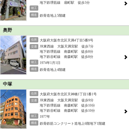
地下鉄堺筋線 扇町駅 徒歩3分
竣工
構造
鉄骨造地上5階建
奥野
住所
大阪府大阪市北区天満4丁目5番9号
JR東西線 大阪天満宮駅 徒歩7分
交通
地下鉄堺筋線 南森町駅 徒歩8分
地下鉄谷町線 南森町駅 徒歩8分
竣工
1974年1月1日
構造
鉄骨造地上4階建
中塚
住所
大阪府大阪市北区天神橋1丁目1番1号
JR東西線 大阪天満宮駅 徒歩9分
交通
地下鉄堺筋線 南森町駅 徒歩10分
地下鉄谷町線 南森町駅 徒歩10分
竣工
1977年
構造
鉄骨鉄筋コンクリート造地上6階地下1階建