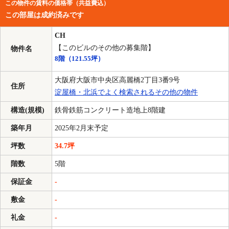
この物件の賃料の価格帯（共益費込）
この部屋は成約済みです
CH
【このビルのその他の募集階】
物件名
8階
（121.55坪）
大阪府大阪市中央区高麗橋2丁目3番9号
住所
淀屋橋・北浜でよく検索されるその他の物件
構造(規模)
鉄骨鉄筋コンクリート造地上8階建
築年月
2025年2月末予定
坪数
34.7坪
階数
5階
保証金
-
敷金
-
礼金
-