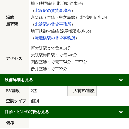
地下鉄堺筋線 北浜駅 徒歩2分
（
北浜駅の賃貸事務所
）
沿線
京阪線（本線・中之島線） 北浜駅 徒歩2分
最寄駅
（
北浜駅の賃貸事務所
）
地下鉄御堂筋線 淀屋橋駅 徒歩5分
（
淀屋橋駅の賃貸事務所
）
新大阪駅まで電車14分
大阪駅梅田駅まで電車8分
アクセス
関西空港まで電車54分、車53分
伊丹空港まで車22分
設備詳細を見る
EV基数
2基
人荷EV基数
－
空調タイプ
個別
目的・ビルの特徴を見る
備考