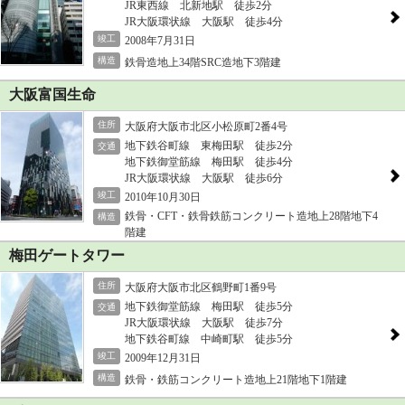
JR東西線 北新地駅 徒歩2分
JR大阪環状線 大阪駅 徒歩4分
竣工
2008年7月31日
構造
鉄骨造地上34階SRC造地下3階建
大阪富国生命
住所
大阪府大阪市北区小松原町2番4号
地下鉄谷町線 東梅田駅 徒歩2分
交通
地下鉄御堂筋線 梅田駅 徒歩4分
JR大阪環状線 大阪駅 徒歩6分
竣工
2010年10月30日
鉄骨・CFT・鉄骨鉄筋コンクリート造地上28階地下4
構造
階建
梅田ゲートタワー
住所
大阪府大阪市北区鶴野町1番9号
地下鉄御堂筋線 梅田駅 徒歩5分
交通
JR大阪環状線 大阪駅 徒歩7分
地下鉄谷町線 中崎町駅 徒歩5分
竣工
2009年12月31日
構造
鉄骨・鉄筋コンクリート造地上21階地下1階建