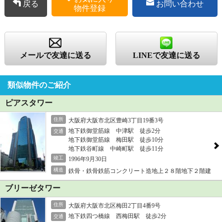
戻る
お問い合わせ
物件登録
メールで友達に送る
LINEで友達に送る
類似物件のご紹介
ピアスタワー
住所
大阪府大阪市北区豊崎3丁目19番3号
地下鉄御堂筋線 中津駅 徒歩2分
交通
地下鉄御堂筋線 梅田駅 徒歩10分
地下鉄谷町線 中崎町駅 徒歩11分
竣工
1996年9月30日
構造
鉄骨・鉄骨鉄筋コンクリート造地上２８階地下２階建
ブリーゼタワー
住所
大阪府大阪市北区梅田2丁目4番9号
地下鉄四つ橋線 西梅田駅 徒歩2分
交通