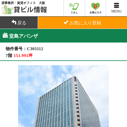
貸事務所・賃貸オフィス 大阪
0
MENU
戻る
お気に入り登録
堂島アバンザ
物件番号：C303112
7階
151.991坪