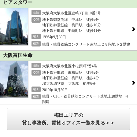
ピアスタワー
住所
大阪府大阪市北区豊崎3丁目19番3号
地下鉄御堂筋線 中津駅 徒歩2分
交通
地下鉄御堂筋線 梅田駅 徒歩10分
地下鉄谷町線 中崎町駅 徒歩11分
竣工
1996年9月30日
構造
鉄骨・鉄骨鉄筋コンクリート造地上２８階地下２階建
大阪富国生命
住所
大阪府大阪市北区小松原町2番4号
地下鉄谷町線 東梅田駅 徒歩2分
交通
地下鉄御堂筋線 梅田駅 徒歩4分
JR大阪環状線 大阪駅 徒歩6分
竣工
2010年10月30日
鉄骨・CFT・鉄骨鉄筋コンクリート造地上28階地下4
構造
階建
梅田エリアの
貸し事務所、賃貸オフィス一覧を見る＞＞