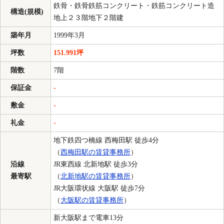
鉄骨・鉄骨鉄筋コンクリート・鉄筋コンクリート造
構造(規模)
地上２３階地下２階建
築年月
1999年3月
坪数
151.991坪
階数
7階
保証金
-
敷金
-
礼金
-
地下鉄四つ橋線 西梅田駅 徒歩4分
（
西梅田駅の賃貸事務所
）
沿線
JR東西線 北新地駅 徒歩3分
最寄駅
（
北新地駅の賃貸事務所
）
JR大阪環状線 大阪駅 徒歩7分
（
大阪駅の賃貸事務所
）
新大阪駅まで電車13分