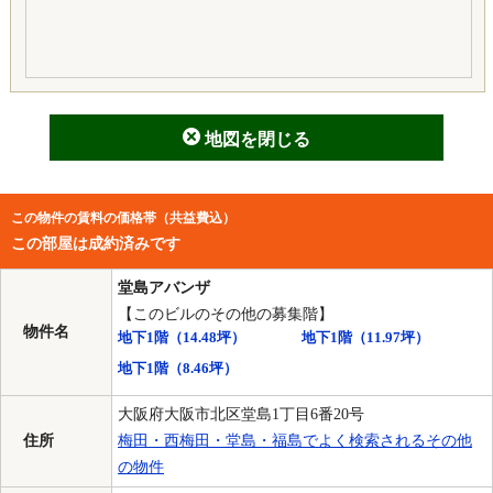
地図を閉じる
この物件の賃料の価格帯（共益費込）
この部屋は成約済みです
堂島アバンザ
【このビルのその他の募集階】
物件名
地下1階
（14.48坪）
地下1階
（11.97坪）
地下1階
（8.46坪）
大阪府大阪市北区堂島1丁目6番20号
住所
梅田・西梅田・堂島・福島でよく検索されるその他
の物件