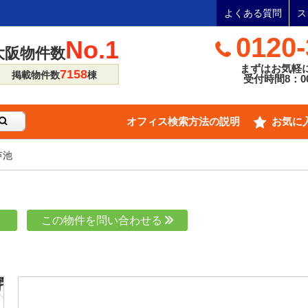
よくある質問
ス
0120-
No.1
大阪物件数
まずはお気軽
7158
掲載物件数
棟
受付時間8：00
オフィス検索方法の説明
お気に
芦池
り
この物件を問い合わせる