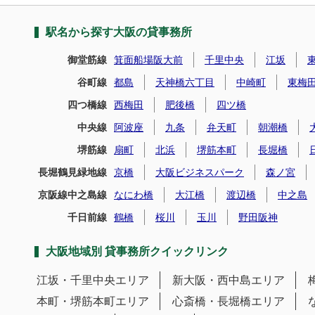
駅名から探す大阪の貸事務所
御堂筋線
箕面船場阪大前
千里中央
江坂
谷町線
都島
天神橋六丁目
中崎町
東梅
四つ橋線
西梅田
肥後橋
四ツ橋
中央線
阿波座
九条
弁天町
朝潮橋
堺筋線
扇町
北浜
堺筋本町
長堀橋
長堀鶴見緑地線
京橋
大阪ビジネスパーク
森ノ宮
京阪線中之島線
なにわ橋
大江橋
渡辺橋
中之島
千日前線
鶴橋
桜川
玉川
野田阪神
大阪地域別 貸事務所クイックリンク
江坂・千里中央エリア
新大阪・西中島エリア
本町・堺筋本町エリア
心斎橋・長堀橋エリア