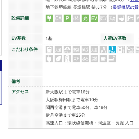
地下鉄堺筋線 長堀橋駅 徒歩7分 （
長堀橋駅の賃
設備詳細
EV基数
人荷EV基数
1基
こだわり条件
備考
アクセス
新大阪駅まで電車16分
大阪駅梅田駅まで電車10分
関西空港まで電車50分、車48分
伊丹空港まで車25分
高速入口：環状線信濃橋・阿波座・長堀 入口