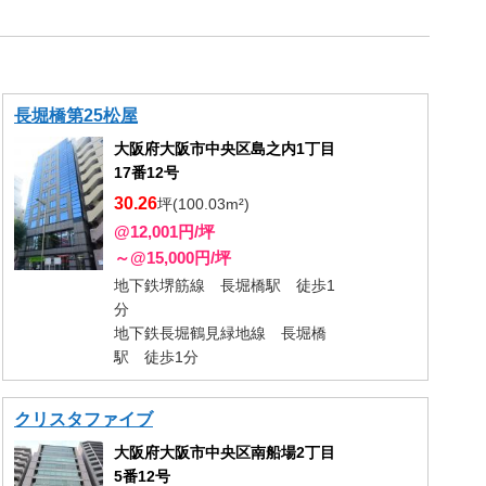
長堀橋第25松屋
大阪府大阪市中央区島之内1丁目
17番12号
30.26
坪(100.03m²)
@12,001円/坪
～@15,000円/坪
地下鉄堺筋線 長堀橋駅 徒歩1
分
地下鉄長堀鶴見緑地線 長堀橋
駅 徒歩1分
クリスタファイブ
大阪府大阪市中央区南船場2丁目
5番12号