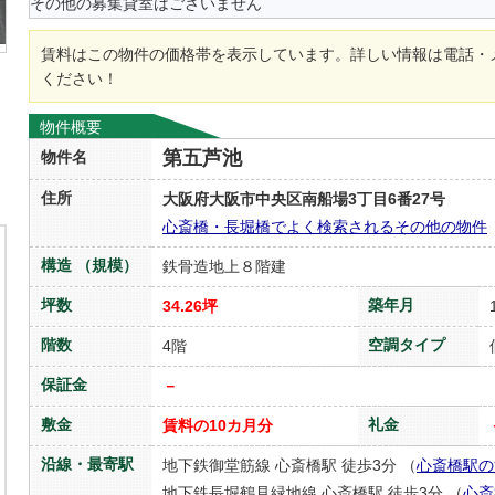
その他の募集貸室はございません
賃料はこの物件の価格帯を表示しています。詳しい情報は電話・
ください！
物件概要
第五芦池
物件名
住所
大阪府大阪市中央区南船場3丁目6番27号
心斎橋・長堀橋でよく検索されるその他の物件
構造 （規模）
鉄骨造地上８階建
坪数
築年月
34.26坪
階数
空調タイプ
4階
保証金
－
敷金
礼金
賃料の10カ月分
沿線・最寄駅
地下鉄御堂筋線 心斎橋駅 徒歩3分 （
心斎橋駅の
地下鉄長堀鶴見緑地線 心斎橋駅 徒歩3分 （
心斎