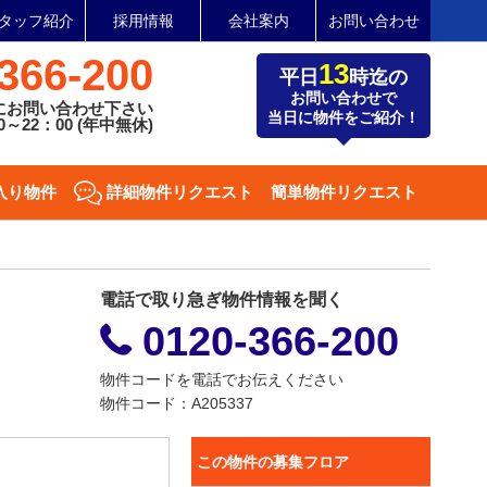
タッフ紹介
採用情報
会社案内
お問い合わせ
366-200
13
平日
時迄の
お問い合わせで
にお問い合わせ下さい
当日に物件をご紹介！
～22：00 (年中無休)
入り物件
詳細物件リクエスト
簡単物件リクエスト
電話で取り急ぎ物件情報を聞く
0120-366-200
物件コードを電話でお伝えください
物件コード：A205337
この物件の募集フロア