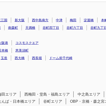
東三国
新大阪
西中島南方
中津
梅田
淀屋橋
本
田
南森町
天満橋
谷町四丁目
谷町六丁目
谷町九丁
大阪港
コスモスクエア
日本橋
恵美須町
玉造
西大橋
西長堀
ドーム前千代崎
梅田エリア
西梅田・堂島・福島エリア
中之島エリア
なんば・日本橋エリア
谷町エリア
OBP・京橋・森之宮