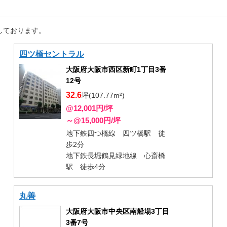
しております。
四ツ橋セントラル
大阪府大阪市西区新町1丁目3番
12号
32.6
坪(107.77m²)
@12,001円/坪
～@15,000円/坪
地下鉄四つ橋線 四ツ橋駅 徒
歩2分
地下鉄長堀鶴見緑地線 心斎橋
駅 徒歩4分
丸善
大阪府大阪市中央区南船場3丁目
3番7号