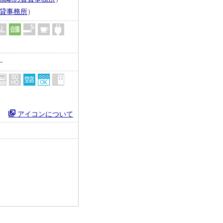
貸事務所
）
－
アイコンについて