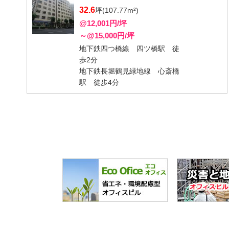
32.6
坪(107.77m²)
@12,001円/坪
～@15,000円/坪
地下鉄四つ橋線 四ツ橋駅 徒
歩2分
地下鉄長堀鶴見緑地線 心斎橋
駅 徒歩4分