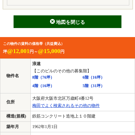
地図を閉じる
この物件の賃料の価格帯（共益費込）
@12,001
@15,000
坪
円～
円
浪速
【このビルのその他の募集階】
物件名
8階
（76坪）
6階
（16坪）
4階
（16坪）
5階
（31坪）
大阪府大阪市北区万歳町4番12号
住所
梅田でよく検索されるその他の物件
構造(規模)
鉄筋コンクリート造地上１０階建
築年月
1962年1月1日