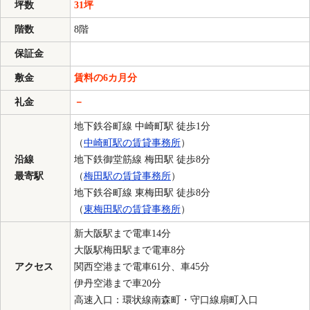
坪数
31坪
階数
8階
保証金
敷金
賃料の6カ月分
礼金
－
地下鉄谷町線 中崎町駅 徒歩1分
（
中崎町駅の賃貸事務所
）
沿線
地下鉄御堂筋線 梅田駅 徒歩8分
最寄駅
（
梅田駅の賃貸事務所
）
地下鉄谷町線 東梅田駅 徒歩8分
（
東梅田駅の賃貸事務所
）
新大阪駅まで電車14分
大阪駅梅田駅まで電車8分
アクセス
関西空港まで電車61分、車45分
伊丹空港まで車20分
高速入口：環状線南森町・守口線扇町入口