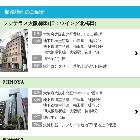
類似物件のご紹介
フジテラス大阪梅田(旧：ウイング北梅田)
住所
大阪府大阪市北区豊崎3丁目13番6号
地下鉄御堂筋線 中津駅 徒歩2分
交通
地下鉄御堂筋線 梅田駅 徒歩11分
JR大阪環状線 大阪駅 徒歩12分
竣工
1993年5月1日
構造
鉄筋コンクリート造地上8階地下1階建
MINOYA
住所
大阪府大阪市北区中津1丁目2番18号
地下鉄御堂筋線 中津駅 徒歩1分
交通
地下鉄御堂筋線 梅田駅 徒歩6分
JR大阪環状線 大阪駅 徒歩8分
竣工
1987年8月1日
構造
鉄骨鉄筋コンクリート造地下1階地上10階建