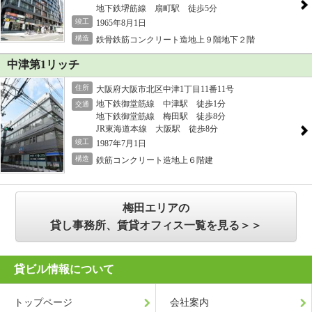
地下鉄堺筋線 扇町駅 徒歩5分
竣工
1965年8月1日
構造
鉄骨鉄筋コンクリート造地上９階地下２階
中津第1リッチ
住所
大阪府大阪市北区中津1丁目11番11号
地下鉄御堂筋線 中津駅 徒歩1分
交通
地下鉄御堂筋線 梅田駅 徒歩8分
JR東海道本線 大阪駅 徒歩8分
竣工
1987年7月1日
構造
鉄筋コンクリート造地上６階建
梅田エリアの
貸し事務所、賃貸オフィス一覧を見る＞＞
貸ビル情報について
トップページ
会社案内