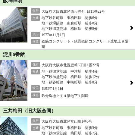
阪神神明
住所
大阪府大阪市北区西天満4丁目11番22号
地下鉄谷町線 東梅田駅 徒歩6分
交通
地下鉄堺筋線 南森町駅 徒歩8分
地下鉄御堂筋線 梅田駅 徒歩8分
竣工
1977年11月1日
鉄筋コンクリート・鉄骨鉄筋コンクリート造地上９階
構造
建
淀川6番館
住所
大阪府大阪市北区豊崎3丁目1番22号
地下鉄御堂筋線 中津駅 徒歩4分
交通
地下鉄御堂筋線 梅田駅 徒歩12分
地下鉄谷町線 中崎町駅 徒歩8分
竣工
1993年1月1日
構造
鉄骨造地上１４階地下１階建
三共梅田（旧大阪合同）
住所
大阪府大阪市北区堂山町1番5号
地下鉄谷町線 東梅田駅 徒歩5分
交通
地下鉄御堂筋線 梅田駅 徒歩7分