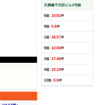
天満橋千代田ビル2号館
6
16.92
階 -
坪
9
5.6
階 -
坪
1
18.57
階 -
坪
9
12.68
階 -
坪
2
17.48
階 -
坪
4
10.18
階 -
坪
10
5.6
階 -
坪