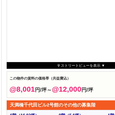
ストリートビューを表示 ▼
この物件の賃料の価格帯（共益費込）
@8,001
@12,000
円/坪～
円/坪
天満橋千代田ビル2号館のその他の募集階