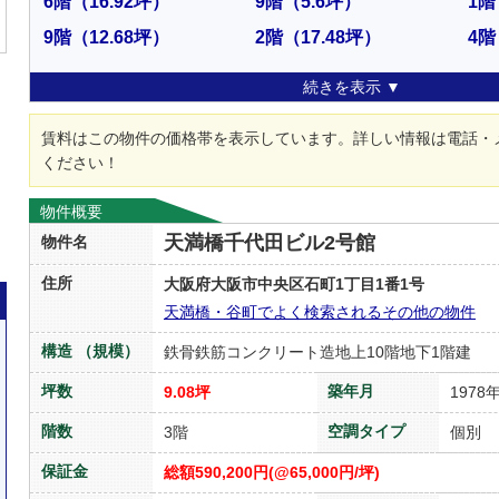
6階
（16.92坪）
9階
（5.6坪）
1階
9階
（12.68坪）
2階
（17.48坪）
4階
続きを表示 ▼
賃料はこの物件の価格帯を表示しています。詳しい情報は電話・
ください！
物件概要
天満橋千代田ビル2号館
物件名
住所
大阪府大阪市中央区石町1丁目1番1号
天満橋・谷町でよく検索されるその他の物件
構造 （規模）
鉄骨鉄筋コンクリート造地上10階地下1階建
坪数
築年月
9.08坪
1978
階数
空調タイプ
3階
個別
保証金
総額590,200円(@65,000円/坪)