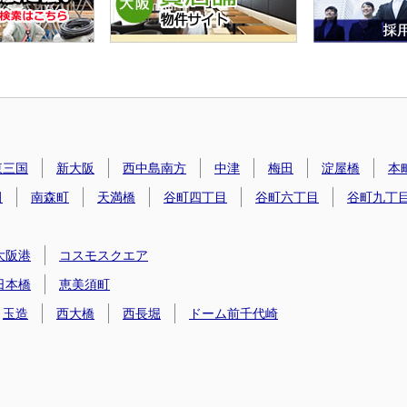
東三国
新大阪
西中島南方
中津
梅田
淀屋橋
本
田
南森町
天満橋
谷町四丁目
谷町六丁目
谷町九丁
大阪港
コスモスクエア
日本橋
恵美須町
玉造
西大橋
西長堀
ドーム前千代崎