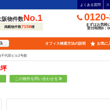
よくある質問
ス
0120-
No.1
大阪物件数
まずはお気軽
7158
掲載物件数
棟
受付時間8：00
オフィス検索方法の説明
お気に
橋千代田ビル2号館
8坪
り
この物件を問い合わせる