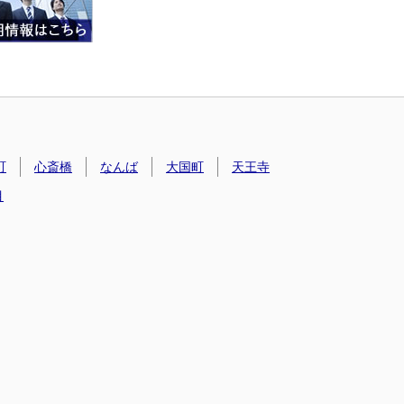
町
心斎橋
なんば
大国町
天王寺
目