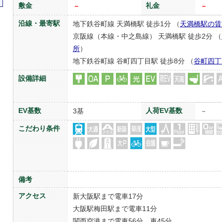
敷金
礼金
－
－
沿線・最寄駅
地下鉄谷町線 天満橋駅 徒歩1分 （
天満橋駅の賃
京阪線（本線・中之島線） 天満橋駅 徒歩2分 （
所
）
地下鉄谷町線 谷町四丁目駅 徒歩8分 （
谷町四丁
設備詳細
EV基数
人荷EV基数
3基
－
こだわり条件
備考
アクセス
新大阪駅まで電車17分
大阪駅梅田駅まで電車11分
関西空港まで電車56分、車45分