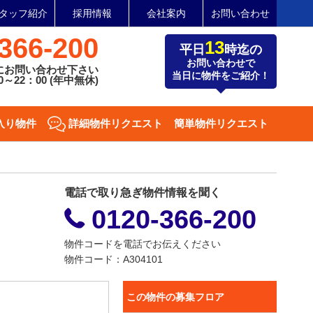
タッフ紹介
採用情報
会社案内
お問い合わせ
366-200
13
平日
時迄の
お問い合わせで
にお問い合わせ下さい
当日に物件をご紹介！
～22：00 (年中無休)
入り物件
詳細物件リクエスト
簡単物件リクエスト
電話で取り急ぎ物件情報を聞く
0120-366-200
物件コードを電話でお伝えください
物件コード：A304101
この物件の募集フロア