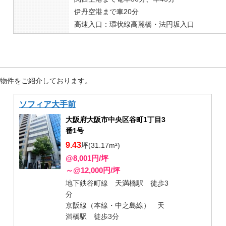
伊丹空港まで車20分
高速入口：環状線高麗橋・法円坂入口
た物件をご紹介しております。
ソフィア大手前
大阪府大阪市中央区谷町1丁目3
番1号
9.43
坪(31.17m²)
@8,001円/坪
～@12,000円/坪
地下鉄谷町線 天満橋駅 徒歩3
分
京阪線（本線・中之島線） 天
満橋駅 徒歩3分