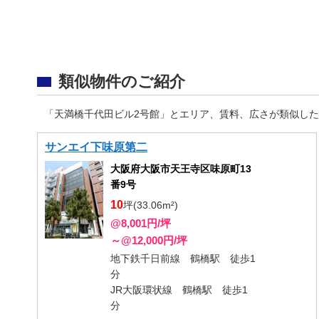
類似物件のご紹介
「天満橋千代田ビル2号館」とエリア、賃料、広さが類似し
サンエイ下味原第二
大阪府大阪市天王寺区味原町13
番9号
10
坪(33.06m²)
@8,001円/坪
～@12,000円/坪
地下鉄千日前線 鶴橋駅 徒歩1
分
JR大阪環状線 鶴橋駅 徒歩1
分