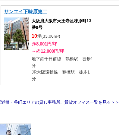
サンエイ下味原第二
大阪府大阪市天王寺区味原町13
番9号
10
坪(33.06m²)
@8,001円/坪
～@12,000円/坪
地下鉄千日前線 鶴橋駅 徒歩1
分
JR大阪環状線 鶴橋駅 徒歩1
分
天満橋・谷町エリアの貸し事務所、賃貸オフィス一覧を見る＞＞