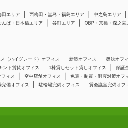
梅田エリア
西梅田・堂島・福島エリア
中之島エリア
なんば・日本橋エリア
谷町エリア
OBP・京橋・森之宮
ラス（ハイグレード）オフィス
新築オフィス
築浅オフ
テナント賃貸オフィス
1棟貸しセット貸しオフィス
保証
オフィス
空中店舗オフィス
免震・制震・耐震対策オフ
場完備オフィス
駐輪場完備オフィス
貸会議室完備オフ