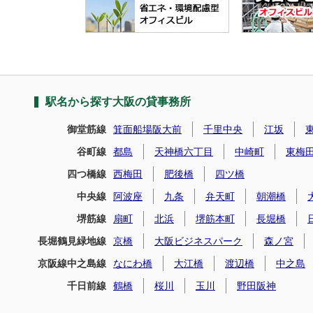
駅名から探す大阪の貸事務所
御堂筋線
箕面船場阪大前
千里中央
江坂
谷町線
都島
天神橋六丁目
中崎町
東梅
四つ橋線
西梅田
肥後橋
四ツ橋
中央線
阿波座
九条
弁天町
朝潮橋
堺筋線
扇町
北浜
堺筋本町
長堀橋
長堀鶴見緑地線
京橋
大阪ビジネスパーク
森ノ宮
京阪線中之島線
なにわ橋
大江橋
渡辺橋
中之島
千日前線
鶴橋
桜川
玉川
野田阪神