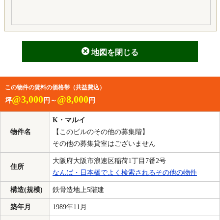
地図を閉じる
この物件の賃料の価格帯（共益費込）
@3,000
@8,000
坪
円～
円
K・マルイ
物件名
【このビルのその他の募集階】
その他の募集貸室はございません
大阪府大阪市浪速区稲荷1丁目7番2号
住所
なんば・日本橋でよく検索されるその他の物件
構造(規模)
鉄骨造地上5階建
築年月
1989年11月