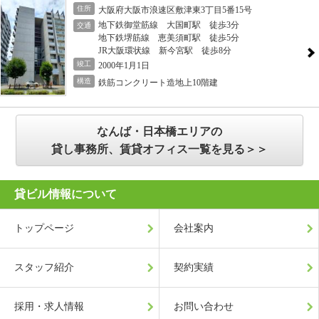
住所
大阪府大阪市浪速区敷津東3丁目5番15号
地下鉄御堂筋線 大国町駅 徒歩3分
交通
地下鉄堺筋線 恵美須町駅 徒歩5分
JR大阪環状線 新今宮駅 徒歩8分
竣工
2000年1月1日
構造
鉄筋コンクリート造地上10階建
なんば・日本橋エリアの
貸し事務所、賃貸オフィス一覧を見る＞＞
貸ビル情報について
トップページ
会社案内
スタッフ紹介
契約実績
採用・求人情報
お問い合わせ