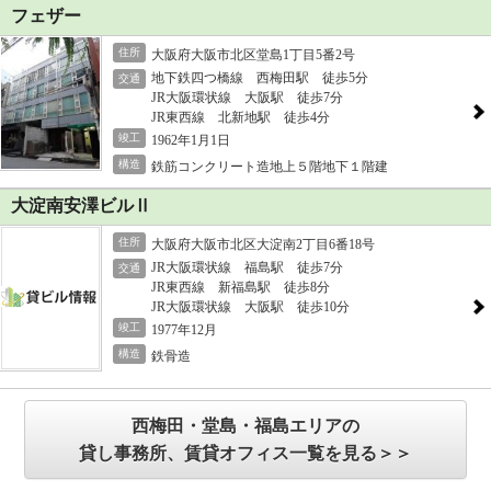
フェザー
住所
大阪府大阪市北区堂島1丁目5番2号
地下鉄四つ橋線 西梅田駅 徒歩5分
交通
JR大阪環状線 大阪駅 徒歩7分
JR東西線 北新地駅 徒歩4分
竣工
1962年1月1日
構造
鉄筋コンクリート造地上５階地下１階建
大淀南安澤ビルⅡ
住所
大阪府大阪市北区大淀南2丁目6番18号
JR大阪環状線 福島駅 徒歩7分
交通
JR東西線 新福島駅 徒歩8分
JR大阪環状線 大阪駅 徒歩10分
竣工
1977年12月
構造
鉄骨造
西梅田・堂島・福島エリアの
貸し事務所、賃貸オフィス一覧を見る＞＞