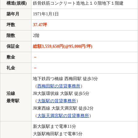
構造(規模)
鉄骨鉄筋コンクリート造地上１０階地下１階建
築年月
1971年1月1日
坪数
37.47坪
階数
2階
保証金
総額3,559,650円(@95,000円/坪)
敷金
－
礼金
－
地下鉄四つ橋線 西梅田駅 徒歩3分
（
西梅田駅の賃貸事務所
）
沿線
JR大阪環状線 大阪駅 徒歩5分
最寄駅
（
大阪駅の賃貸事務所
）
JR東西線 大阪天満宮駅 徒歩2分
（
大阪天満宮駅の賃貸事務所
）
新大阪駅まで電車11分
大阪駅梅田駅まで電車5分