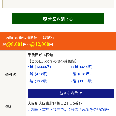
地図を閉じる
この物件の賃料の価格帯（共益費込）
@8,001
@12,000
坪
円～
円
千代田ビル西館
【このビルのその他の募集階】
6階
（12.158坪）
10階
（5.45坪）
8階
（4.94坪）
5階
（8.39坪）
物件名
6階
（13.9坪）
2階
（13.36坪）
続きを表示 ▼
大阪府大阪市北区梅田2丁目5番4号
住所
西梅田・堂島・福島でよく検索されるその他の物件