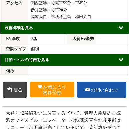
アクセス
関西空港まで電車59分、車45分
伊丹空港まで車20分
高速入口：環状線堂島・梅田入口
設備詳細を見る
EV基数
2基
人荷EV基数
－
空調タイプ
個別
目的・ビルの特徴を見る
備考
お気に入り
戻る
お問い合わせ
物件登録
大通り･2号線沿いに位置するビルで、管理人常駐の正統
派オフィスビル。エレベーター7は2基設置され共用部は
リニューアル工事が完了しているので、築年数を感じさ