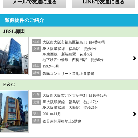
メールで友達に送る
LINEで友達に送る
類似物件のご紹介
JBSL梅田
住所
大阪府大阪市福島区福島1丁目4番40号
JR大阪環状線 福島駅 徒歩4分
交通
JR東西線 新福島駅 徒歩5分
地下鉄四つ橋線 西梅田駅 徒歩8分
竣工
1992年5月
構造
鉄筋コンクリート造地上９階建
F＆G
住所
大阪府大阪市北区大淀中3丁目16番12号
JR大阪環状線 福島駅 徒歩17分
交通
JR大阪環状線 大阪駅 徒歩21分
竣工
2001年11月
構造
鉄骨造陸屋根地上5階建