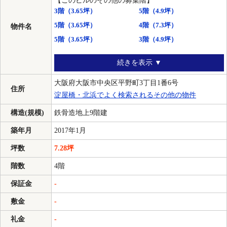
【このビルのその他の募集階】
3階
（3.65坪）
5階
（4.9坪）
5階
（3.65坪）
4階
（7.3坪）
物件名
5階
（3.65坪）
3階
（4.9坪）
続きを表示 ▼
大阪府大阪市中央区平野町3丁目1番6号
住所
淀屋橋・北浜でよく検索されるその他の物件
構造(規模)
鉄骨造地上9階建
築年月
2017年1月
坪数
7.28坪
階数
4階
保証金
-
敷金
-
礼金
-