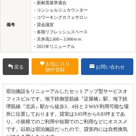
・新耐震基準適合
・コンシェルジュカウンター
・コワーキングカフェサロン
備考
・貸会議室
・各階リフレッシュスペース
・天井高2,600～3,000ｍｍ
・2021年リニューアル
お気に入り
戻る
お問い合わせ
物件登録
宿泊施設をリニューアルしたセットアップ型サービスオ
フィスビルです。地下鉄御堂筋線『淀屋橋』駅、地下鉄
堺筋線『北浜』駅から徒歩3、4分と２WAY利用可能な場
所に位置しております。貸室は3.65坪から9.83坪まであ
り、小規模でのご利用や短期でのご利用などにオススメ
です。以前は宿泊施設だったので、貸室内には自然換気