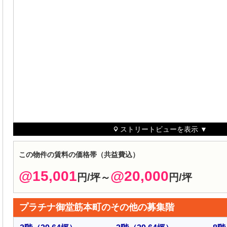
ストリートビューを表示 ▼
この物件の賃料の価格帯（共益費込）
@15,001
@20,000
円/坪～
円/坪
プラチナ御堂筋本町のその他の募集階