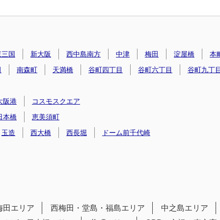
東三国
新大阪
西中島南方
中津
梅田
淀屋橋
本
田
南森町
天満橋
谷町四丁目
谷町六丁目
谷町九丁
大阪港
コスモスクエア
日本橋
恵美須町
玉造
西大橋
西長堀
ドーム前千代崎
梅田エリア
西梅田・堂島・福島エリア
中之島エリア