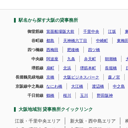
駅名から探す大阪の貸事務所
御堂筋線
箕面船場阪大前
千里中央
江坂
谷町線
都島
天神橋六丁目
中崎町
東梅
四つ橋線
西梅田
肥後橋
四ツ橋
中央線
阿波座
九条
弁天町
朝潮橋
堺筋線
扇町
北浜
堺筋本町
長堀橋
長堀鶴見緑地線
京橋
大阪ビジネスパーク
森ノ宮
京阪線中之島線
なにわ橋
大江橋
渡辺橋
中之島
千日前線
鶴橋
桜川
玉川
野田阪神
大阪地域別 貸事務所クイックリンク
江坂・千里中央エリア
新大阪・西中島エリア