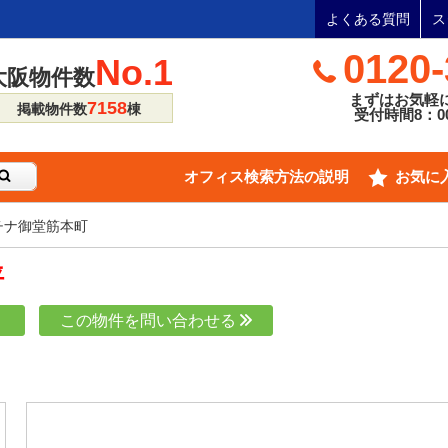
よくある質問
ス
0120-
No.1
大阪物件数
まずはお気軽
7158
掲載物件数
棟
受付時間8：00
オフィス検索方法の説明
お気に
チナ御堂筋本町
坪
り
この物件を問い合わせる