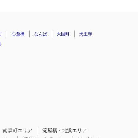
町
心斎橋
なんば
大国町
天王寺
目
南森町エリア
淀屋橋・北浜エリア