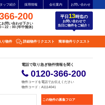
タッフ紹介
採用情報
会社案内
お問い合わせ
366-200
13
平日
時迄の
お問い合わせで
にお問い合わせ下さい
当日に物件をご紹介！
～22：00 (年中無休)
入り物件
詳細物件リクエスト
簡単物件リクエスト
電話で取り急ぎ物件情報を聞く
0120-366-200
物件コードを電話でお伝えください
物件コード：A1114041
この物件の募集フロア