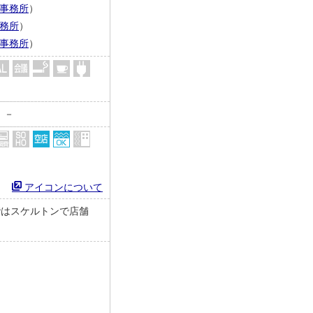
事務所
）
務所
）
事務所
）
－
アイコンについて
3階はスケルトンで店舗