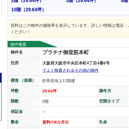
2階
（29.64坪）
3階
（29.64坪）
8階
10階
（29.64坪）
賃料はこの物件の価格帯を表示しています。詳しい情報は電話・
ください！
物件概要
プラチナ御堂筋本町
物件名
住所
大阪府大阪市中央区本町4丁目4番6号
でよく検索されるその他の物件
構造 （規模）
鉄骨造地上11階建
坪数
築年月
29.64坪
階数
空調タイプ
5階
保証金
－
敷金
礼金
賃料の8カ月分