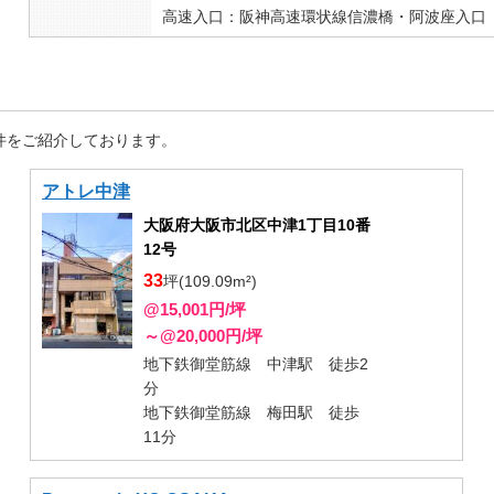
高速入口：阪神高速環状線信濃橋・阿波座入口
件をご紹介しております。
アトレ中津
大阪府大阪市北区中津1丁目10番
12号
33
坪(109.09m²)
@15,001円/坪
～@20,000円/坪
地下鉄御堂筋線 中津駅 徒歩2
分
地下鉄御堂筋線 梅田駅 徒歩
11分