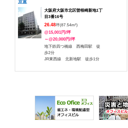
京富
大阪府大阪市北区曽根崎新地1丁
目3番16号
26.48
坪(87.54m²)
@15,001円/坪
～@20,000円/坪
地下鉄四つ橋線 西梅田駅 徒
歩2分
JR東西線 北新地駅 徒歩1分