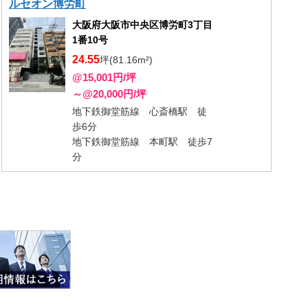
ルセオン博労町
大阪府大阪市中央区博労町3丁目
1番10号
24.55
坪(81.16m²)
@15,001円/坪
～@20,000円/坪
地下鉄御堂筋線 心斎橋駅 徒
歩6分
地下鉄御堂筋線 本町駅 徒歩7
分