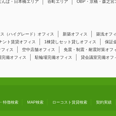
なんば・日本橋エリア
谷町エリア
OBP・京橋・森之宮
ラス（ハイグレード）オフィス
新築オフィス
築浅オフ
テナント賃貸オフィス
1棟貸しセット貸しオフィス
保証
オフィス
空中店舗オフィス
免震・制震・耐震対策オフ
場完備オフィス
駐輪場完備オフィス
貸会議室完備オフ
・特徴検索
MAP検索
ローコスト賃貸検索
契約実績