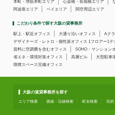
本町・堺筋本町エリア
心斎橋・長堀橋エリア
阿波座エリア
ベイエリア
関空周辺エリア
こだわり条件で探す大阪の貸事務所
駅上・駅近オフィス
大通り沿いオフィス
Aク
デザイナーズ・レトロ・個性派オフィス
1フロアー1
賃料に空調費を含むオフィス
SOHO・マンション
省エネ・環境対策オフィス
高層ビル
大型駐車
喫煙スペース完備オフィス
大阪の賃貸事務所を探す
エリア検索
路線・沿線検索
町名検索
目的