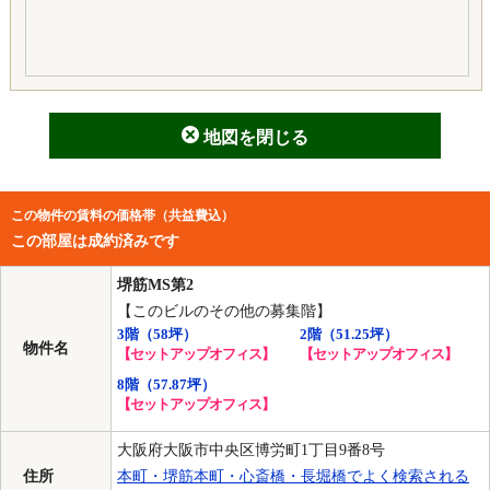
地図を閉じる
この物件の賃料の価格帯（共益費込）
この部屋は成約済みです
堺筋MS第2
【このビルのその他の募集階】
3階
（58坪）
2階
（51.25坪）
物件名
【セットアップオフィス】
【セットアップオフィス】
8階
（57.87坪）
【セットアップオフィス】
大阪府大阪市中央区博労町1丁目9番8号
住所
本町・堺筋本町・心斎橋・長堀橋でよく検索される