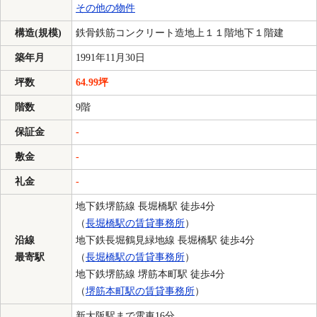
その他の物件
構造(規模)
鉄骨鉄筋コンクリート造地上１１階地下１階建
築年月
1991年11月30日
坪数
64.99坪
階数
9階
保証金
-
敷金
-
礼金
-
地下鉄堺筋線 長堀橋駅 徒歩4分
（
長堀橋駅の賃貸事務所
）
沿線
地下鉄長堀鶴見緑地線 長堀橋駅 徒歩4分
最寄駅
（
長堀橋駅の賃貸事務所
）
地下鉄堺筋線 堺筋本町駅 徒歩4分
（
堺筋本町駅の賃貸事務所
）
新大阪駅まで電車16分