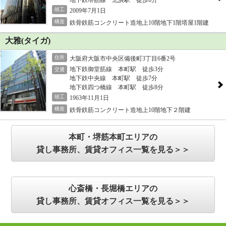
地下鉄堺筋線 北浜駅 徒歩6分
竣工
2009年7月1日
構造
鉄骨鉄筋コンクリート造地上10階地下1階塔屋1階建
大雅(タイガ)
住所
大阪府大阪市中央区備後町3丁目6番2号
地下鉄御堂筋線 本町駅 徒歩3分
交通
地下鉄中央線 本町駅 徒歩7分
地下鉄四つ橋線 本町駅 徒歩8分
竣工
1963年11月1日
構造
鉄骨鉄筋コンクリート造地上10階地下２階建
本町・堺筋本町エリアの
貸し事務所、賃貸オフィス一覧を見る＞＞
心斎橋・長堀橋エリアの
貸し事務所、賃貸オフィス一覧を見る＞＞