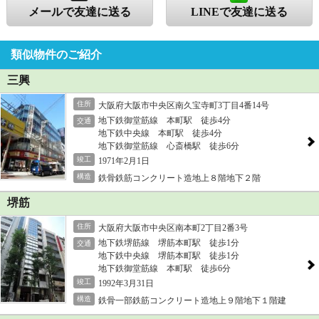
メールで友達に送る
LINEで友達に送る
類似物件のご紹介
三興
住所
大阪府大阪市中央区南久宝寺町3丁目4番14号
地下鉄御堂筋線 本町駅 徒歩4分
交通
地下鉄中央線 本町駅 徒歩4分
地下鉄御堂筋線 心斎橋駅 徒歩6分
竣工
1971年2月1日
構造
鉄骨鉄筋コンクリート造地上８階地下２階
堺筋
住所
大阪府大阪市中央区南本町2丁目2番3号
地下鉄堺筋線 堺筋本町駅 徒歩1分
交通
地下鉄中央線 堺筋本町駅 徒歩1分
地下鉄御堂筋線 本町駅 徒歩6分
竣工
1992年3月31日
構造
鉄骨一部鉄筋コンクリート造地上９階地下１階建