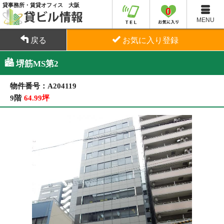
貸事務所・賃貸オフィス 大阪
0
MENU
戻る
お気に入り登録
堺筋MS第2
物件番号：A204119
9階
64.99坪