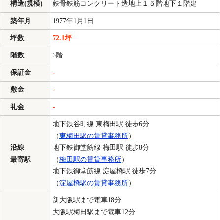
構造(規模)
鉄骨鉄筋コンクリート造地上１５階地下１階建
築年月
1977年1月1日
坪数
72.1坪
階数
3階
保証金
-
敷金
-
礼金
-
地下鉄谷町線 東梅田駅 徒歩6分
（
東梅田駅の賃貸事務所
）
沿線
地下鉄御堂筋線 梅田駅 徒歩8分
最寄駅
（
梅田駅の賃貸事務所
）
地下鉄御堂筋線 淀屋橋駅 徒歩7分
（
淀屋橋駅の賃貸事務所
）
新大阪駅まで電車18分
大阪駅梅田駅まで電車12分