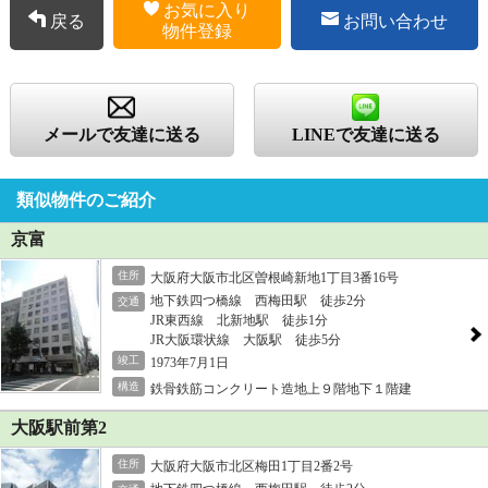
お気に入り
戻る
お問い合わせ
物件登録
メールで友達に送る
LINEで友達に送る
類似物件のご紹介
京富
住所
大阪府大阪市北区曽根崎新地1丁目3番16号
地下鉄四つ橋線 西梅田駅 徒歩2分
交通
JR東西線 北新地駅 徒歩1分
JR大阪環状線 大阪駅 徒歩5分
竣工
1973年7月1日
構造
鉄骨鉄筋コンクリート造地上９階地下１階建
大阪駅前第2
住所
大阪府大阪市北区梅田1丁目2番2号