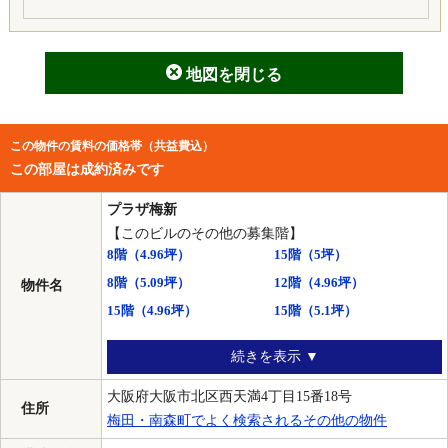
地図を閉じる
この物件の賃料の価格帯（共益費込）
この部屋は成約済みです
プラザ梅新
【このビルのその他の募集階】
8階
（4.96坪）
15階
（5坪）
8階
（5.09坪）
12階
（4.96坪）
物件名
15階
（4.96坪）
15階
（5.1坪）
続きを表示 ▼
大阪府大阪市北区西天満4丁目15番18号
住所
梅田・南森町でよく検索されるその他の物件