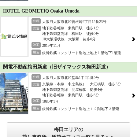
HOTEL GEOMETIQ Osaka Umeda
住所
大阪府大阪市北区曽根崎2丁目15番23号
地下鉄谷町線 東梅田駅 徒歩1分
交通
地下鉄御堂筋線 梅田駅 徒歩5分
JR大阪環状線 大阪駅 徒歩6分
竣工
2019年11月
構造
鉄骨鉄筋コンクリート造地上地上11階地下1階建
関電不動産梅田新道（旧ザイマックス梅田新道）
住所
大阪府大阪市北区堂島1丁目1番5号
京阪線（本線・中之島線） 大江橋駅 徒歩3分
交通
地下鉄御堂筋線 淀屋橋駅 徒歩4分
地下鉄谷町線 東梅田駅 徒歩6分
竣工
1980年1月
構造
鉄骨鉄筋コンクリート造地上１２階地下３階建
梅田エリアの