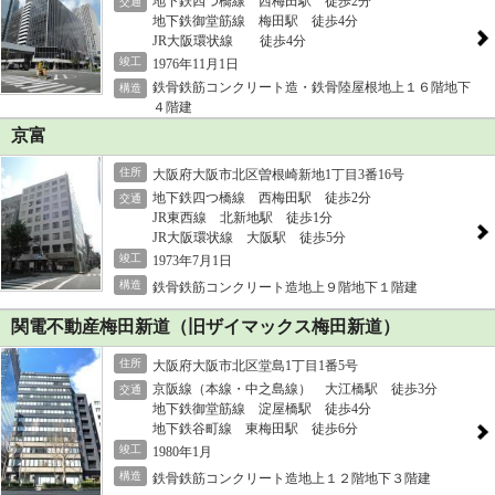
地下鉄四つ橋線 西梅田駅 徒歩2分
交通
地下鉄御堂筋線 梅田駅 徒歩4分
JR大阪環状線 徒歩4分
竣工
1976年11月1日
鉄骨鉄筋コンクリート造・鉄骨陸屋根地上１６階地下
構造
４階建
京富
住所
大阪府大阪市北区曽根崎新地1丁目3番16号
地下鉄四つ橋線 西梅田駅 徒歩2分
交通
JR東西線 北新地駅 徒歩1分
JR大阪環状線 大阪駅 徒歩5分
竣工
1973年7月1日
構造
鉄骨鉄筋コンクリート造地上９階地下１階建
関電不動産梅田新道（旧ザイマックス梅田新道）
住所
大阪府大阪市北区堂島1丁目1番5号
京阪線（本線・中之島線） 大江橋駅 徒歩3分
交通
地下鉄御堂筋線 淀屋橋駅 徒歩4分
地下鉄谷町線 東梅田駅 徒歩6分
竣工
1980年1月
構造
鉄骨鉄筋コンクリート造地上１２階地下３階建