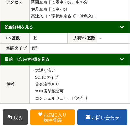
アクセス
関西空港まで電車59分、車45分
伊丹空港まで車20分
高速入口：環状線南森町・堂島入口
設備詳細を見る
EV基数
1基
人荷EV基数
－
空調タイプ
個別
目的・ビルの特徴を見る
・大通り沿い
・SOHOタイプ
備考
・貸会議室あり
・空中店舗相談可
・コンシェルジュサービス有り
お気に入り
戻る
お問い合わせ
物件登録