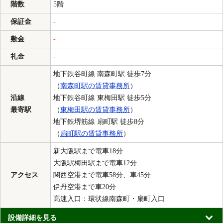
階数
5階
保証金
-
敷金
-
礼金
-
地下鉄谷町線 南森町駅 徒歩7分
（
南森町駅の賃貸事務所
）
沿線
地下鉄谷町線 東梅田駅 徒歩5分
最寄駅
（
東梅田駅の賃貸事務所
）
地下鉄堺筋線 扇町駅 徒歩8分
（
扇町駅の賃貸事務所
）
新大阪駅まで電車18分
大阪駅梅田駅まで電車12分
アクセス
関西空港まで電車58分、車45分
伊丹空港まで車20分
高速入口：環状線南森町・扇町入口
設備詳細を見る