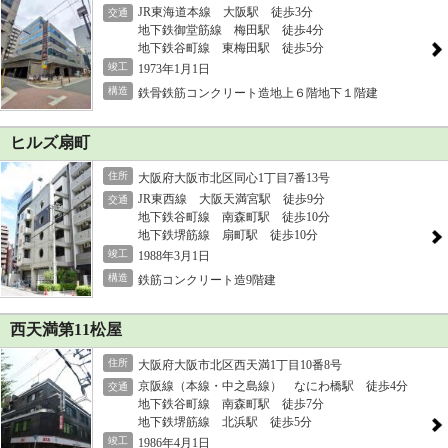
JR東海道本線 大阪駅 徒歩3分
交通
地下鉄御堂筋線 梅田駅 徒歩4分
地下鉄谷町線 東梅田駅 徒歩5分
竣工
1973年1月1日
構造
鉄骨鉄筋コンクリート造地上６階地下１階建
ヒルズ扇町
住所
大阪府大阪市北区同心1丁目7番13号
JR東西線 大阪天満宮駅 徒歩9分
交通
地下鉄谷町線 南森町駅 徒歩10分
地下鉄堺筋線 扇町駅 徒歩10分
竣工
1988年3月1日
構造
鉄筋コンクリート造9階建
西天満第11松屋
住所
大阪府大阪市北区西天満1丁目10番8号
京阪線（本線・中之島線） なにわ橋駅 徒歩4分
交通
地下鉄谷町線 南森町駅 徒歩7分
地下鉄堺筋線 北浜駅 徒歩5分
竣工
1986年4月1日