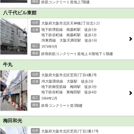
構造
鉄筋コンクリート造地上7階建
八千代ビル東館
住所
大阪府大阪市北区天神橋2丁目北1-21
地下鉄堺筋線 南森町駅 徒歩1分
交通
地下鉄谷町線 南森町駅 徒歩1分
JR東西線 大阪天満宮駅 徒歩1分
竣工
1974年9月
構造
鉄骨鉄筋コンクリート造地上９階地下１階建
牛丸
住所
大阪府大阪市北区芝田2丁目4番2号
JR大阪環状線 大阪駅 徒歩2分
交通
地下鉄御堂筋線 梅田駅 徒歩3分
地下鉄谷町線 東梅田駅 徒歩4分
竣工
1964年2月
構造
鉄骨コンクリート造5階建
梅田和光
住所
大阪府大阪市北区芝田2丁目2番17号