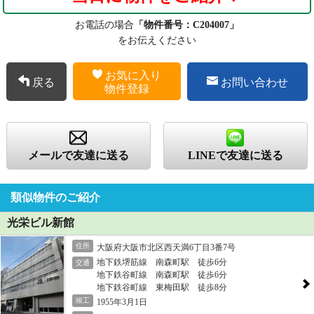
お電話の場合
「物件番号：C204007」
をお伝えください
お気に入り
戻る
お問い合わせ
物件登録
メールで友達に送る
LINEで友達に送る
類似物件のご紹介
光栄ビル新館
住所
大阪府大阪市北区西天満6丁目3番7号
地下鉄堺筋線 南森町駅 徒歩6分
交通
地下鉄谷町線 南森町駅 徒歩6分
地下鉄谷町線 東梅田駅 徒歩8分
竣工
1955年3月1日