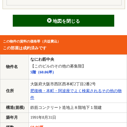
地図を閉じる
この物件の賃料の価格帯（共益費込）
この部屋は成約済みです
なにわ筋中央
【このビルのその他の募集階】
物件名
5階
（60.06坪）
大阪府大阪市西区西本町2丁目2番2号
住所
肥後橋・本町・阿波座でよく検索されるその他の物
件
構造(規模)
鉄筋コンクリート造地上８階地下１階建
築年月
1991年8月31日