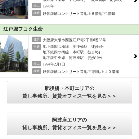
竣工
1976年
構造
鉄骨鉄筋コンクリート造地上６階地下1階建
江戸堀フコク生命
住所
大阪府大阪市西区江戸堀2丁目6番33号
地下鉄四つ橋線 肥後橋駅 徒歩8分
交通
地下鉄四つ橋線 本町駅 徒歩8分
地下鉄中央線 阿波座駅 徒歩10分
竣工
1994年2月1日
構造
鉄骨鉄筋コンクリート造地下1階地上１０階建
肥後橋・本町エリアの
貸し事務所、賃貸オフィス一覧を見る＞＞
阿波座エリアの
貸し事務所、賃貸オフィス一覧を見る＞＞