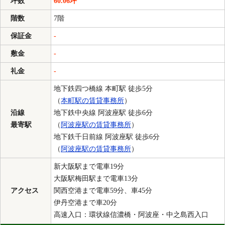
坪数
60.06坪
階数
7階
保証金
-
敷金
-
礼金
-
地下鉄四つ橋線 本町駅 徒歩5分
（
本町駅の賃貸事務所
）
沿線
地下鉄中央線 阿波座駅 徒歩6分
最寄駅
（
阿波座駅の賃貸事務所
）
地下鉄千日前線 阿波座駅 徒歩6分
（
阿波座駅の賃貸事務所
）
新大阪駅まで電車19分
大阪駅梅田駅まで電車13分
アクセス
関西空港まで電車59分、車45分
伊丹空港まで車20分
高速入口：環状線信濃橋・阿波座・中之島西入口