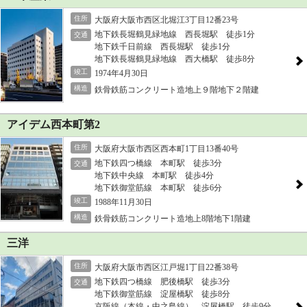
住所
大阪府大阪市西区北堀江3丁目12番23号
地下鉄長堀鶴見緑地線 西長堀駅 徒歩1分
交通
地下鉄千日前線 西長堀駅 徒歩1分
地下鉄長堀鶴見緑地線 西大橋駅 徒歩8分
竣工
1974年4月30日
構造
鉄骨鉄筋コンクリート造地上９階地下２階建
アイデム西本町第2
住所
大阪府大阪市西区西本町1丁目13番40号
地下鉄四つ橋線 本町駅 徒歩3分
交通
地下鉄中央線 本町駅 徒歩4分
地下鉄御堂筋線 本町駅 徒歩6分
竣工
1988年11月30日
構造
鉄骨鉄筋コンクリート造地上8階地下1階建
三洋
住所
大阪府大阪市西区江戸堀1丁目22番38号
地下鉄四つ橋線 肥後橋駅 徒歩3分
交通
地下鉄御堂筋線 淀屋橋駅 徒歩8分
京阪線（本線・中之島線） 淀屋橋駅 徒歩9分