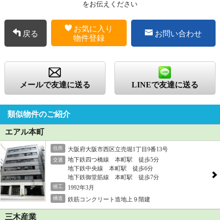
をお伝えください
お気に入り
戻る
お問い合わせ
物件登録
メールで友達に送る
LINEで友達に送る
類似物件のご紹介
エアル本町
住所
大阪府大阪市西区立売堀1丁目9番13号
地下鉄四つ橋線 本町駅 徒歩5分
交通
地下鉄中央線 本町駅 徒歩6分
地下鉄御堂筋線 本町駅 徒歩7分
竣工
1992年3月
構造
鉄筋コンクリート造地上９階建
三木産業