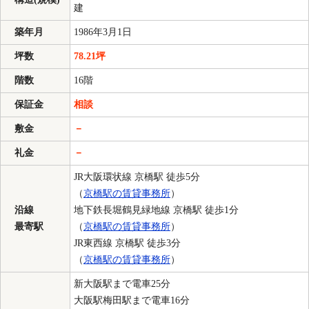
建
築年月
1986年3月1日
坪数
78.21坪
階数
16階
保証金
相談
敷金
－
礼金
－
JR大阪環状線 京橋駅 徒歩5分
（
京橋駅の賃貸事務所
）
沿線
地下鉄長堀鶴見緑地線 京橋駅 徒歩1分
最寄駅
（
京橋駅の賃貸事務所
）
JR東西線 京橋駅 徒歩3分
（
京橋駅の賃貸事務所
）
新大阪駅まで電車25分
大阪駅梅田駅まで電車16分