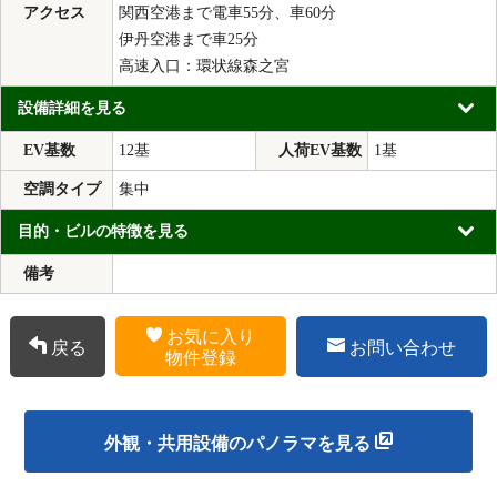
アクセス
関西空港まで電車55分、車60分
伊丹空港まで車25分
高速入口：環状線森之宮
設備詳細を見る
EV基数
12基
人荷EV基数
1基
空調タイプ
集中
目的・ビルの特徴を見る
備考
お気に入り
戻る
お問い合わせ
物件登録
外観・共用設備のパノラマを見る