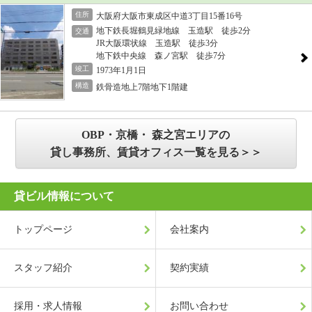
住所
大阪府大阪市東成区中道3丁目15番16号
地下鉄長堀鶴見緑地線 玉造駅 徒歩2分
交通
JR大阪環状線 玉造駅 徒歩3分
地下鉄中央線 森ノ宮駅 徒歩7分
竣工
1973年1月1日
構造
鉄骨造地上7階地下1階建
OBP・京橋・ 森之宮エリアの
貸し事務所、賃貸オフィス一覧を見る＞＞
貸ビル情報について
トップページ
会社案内
スタッフ紹介
契約実績
採用・求人情報
お問い合わせ