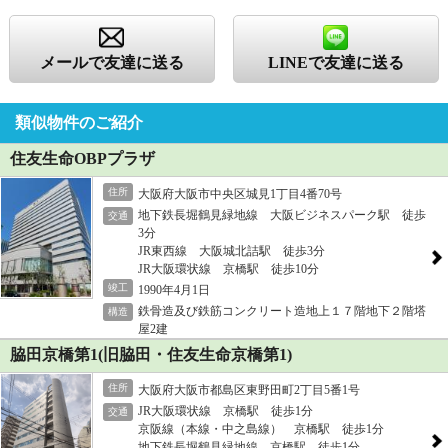
メールで友達に送る
LINEで友達に送る
類似物件のご紹介
住友生命OBPプラザ
住所
大阪府大阪市中央区城見1丁目4番70号
地下鉄長堀鶴見緑地線 大阪ビジネスパーク駅 徒歩
交通
3分
JR東西線 大阪城北詰駅 徒歩3分
JR大阪環状線 京橋駅 徒歩10分
竣工
1990年4月1日
鉄骨造及び鉄筋コンクリート造地上１７階地下２階塔
構造
屋2建
脇田京橋第1(旧脇田・住友生命京橋第1)
住所
大阪府大阪市都島区東野田町2丁目5番1号
JR大阪環状線 京橋駅 徒歩1分
交通
京阪線（本線・中之島線） 京橋駅 徒歩1分
地下鉄長堀鶴見緑地線 京橋駅 徒歩1分