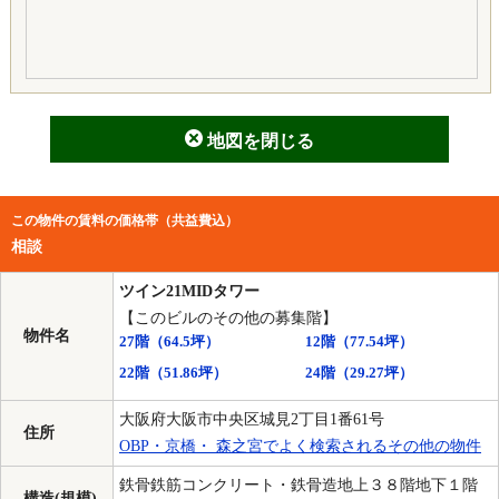
地図を閉じる
この物件の賃料の価格帯（共益費込）
相談
ツイン21MIDタワー
【このビルのその他の募集階】
物件名
27階
（64.5坪）
12階
（77.54坪）
22階
（51.86坪）
24階
（29.27坪）
大阪府大阪市中央区城見2丁目1番61号
住所
OBP・京橋・ 森之宮でよく検索されるその他の物件
鉄骨鉄筋コンクリート・鉄骨造地上３８階地下１階
構造(規模)