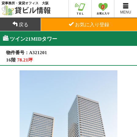
貸事務所・賃貸オフィス 大阪
0
MENU
戻る
お気に入り登録
ツイン21MIDタワー
物件番号：A321201
16階
78.21坪