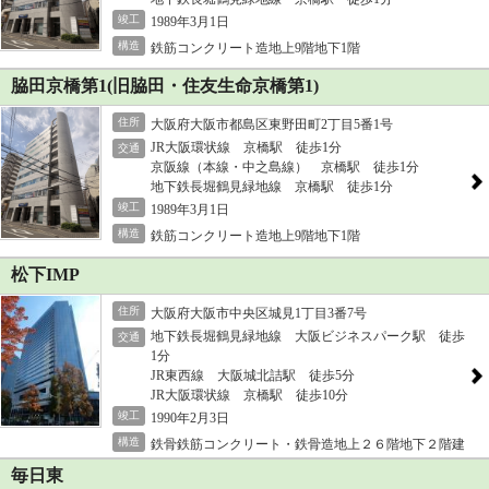
竣工
1989年3月1日
構造
鉄筋コンクリート造地上9階地下1階
脇田京橋第1(旧脇田・住友生命京橋第1)
住所
大阪府大阪市都島区東野田町2丁目5番1号
JR大阪環状線 京橋駅 徒歩1分
交通
京阪線（本線・中之島線） 京橋駅 徒歩1分
地下鉄長堀鶴見緑地線 京橋駅 徒歩1分
竣工
1989年3月1日
構造
鉄筋コンクリート造地上9階地下1階
松下IMP
住所
大阪府大阪市中央区城見1丁目3番7号
地下鉄長堀鶴見緑地線 大阪ビジネスパーク駅 徒歩
交通
1分
JR東西線 大阪城北詰駅 徒歩5分
JR大阪環状線 京橋駅 徒歩10分
竣工
1990年2月3日
構造
鉄骨鉄筋コンクリート・鉄骨造地上２６階地下２階建
毎日東