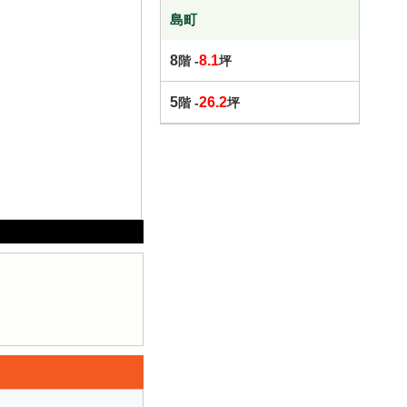
島町
8
8.1
階 -
坪
5
26.2
階 -
坪