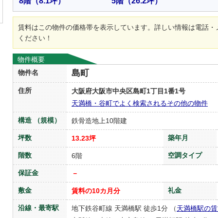
8階
（8.1坪）
5階
（26.2坪）
賃料はこの物件の価格帯を表示しています。詳しい情報は電話・
ください！
物件概要
島町
物件名
住所
大阪府大阪市中央区島町1丁目1番1号
天満橋・谷町でよく検索されるその他の物件
構造 （規模）
鉄骨造地上10階建
坪数
築年月
13.23坪
階数
空調タイプ
6階
保証金
－
敷金
礼金
賃料の10カ月分
沿線・最寄駅
地下鉄谷町線 天満橋駅 徒歩1分 （
天満橋駅の賃