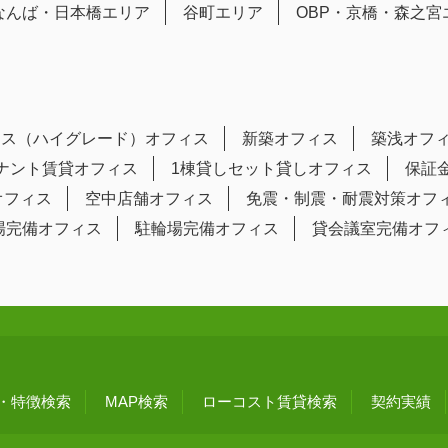
なんば・日本橋エリア
谷町エリア
OBP・京橋・森之宮
ラス（ハイグレード）オフィス
新築オフィス
築浅オフ
テナント賃貸オフィス
1棟貸しセット貸しオフィス
保証
オフィス
空中店舗オフィス
免震・制震・耐震対策オフ
場完備オフィス
駐輪場完備オフィス
貸会議室完備オフ
・特徴検索
MAP検索
ローコスト賃貸検索
契約実績