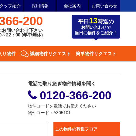
タッフ紹介
採用情報
会社案内
お問い合わせ
366-200
13
平日
時迄の
お問い合わせで
にお問い合わせ下さい
当日に物件をご紹介！
～22：00 (年中無休)
入り物件
詳細物件リクエスト
簡単物件リクエスト
電話で取り急ぎ物件情報を聞く
0120-366-200
物件コードを電話でお伝えください
物件コード：A305101
この物件の募集フロア