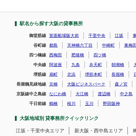
駅名から探す大阪の貸事務所
御堂筋線
箕面船場阪大前
千里中央
江坂
谷町線
都島
天神橋六丁目
中崎町
東梅
四つ橋線
西梅田
肥後橋
四ツ橋
中央線
阿波座
九条
弁天町
朝潮橋
堺筋線
扇町
北浜
堺筋本町
長堀橋
長堀鶴見緑地線
京橋
大阪ビジネスパーク
森ノ宮
京阪線中之島線
なにわ橋
大江橋
渡辺橋
中之島
千日前線
鶴橋
桜川
玉川
野田阪神
大阪地域別 貸事務所クイックリンク
江坂・千里中央エリア
新大阪・西中島エリア