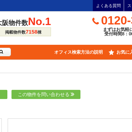
よくある質問
ス
0120-
No.1
大阪物件数
まずはお気軽
7158
掲載物件数
棟
受付時間8：00
オフィス検索方法の説明
お気に
り
この物件を問い合わせる