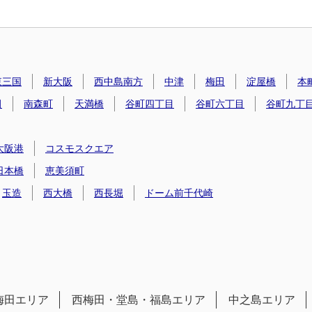
東三国
新大阪
西中島南方
中津
梅田
淀屋橋
本
田
南森町
天満橋
谷町四丁目
谷町六丁目
谷町九丁
大阪港
コスモスクエア
日本橋
恵美須町
玉造
西大橋
西長堀
ドーム前千代崎
梅田エリア
西梅田・堂島・福島エリア
中之島エリア