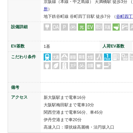
京阪線（本線・中之島線） 天満橋駅 徒歩3分 （
所
）
地下鉄谷町線 谷町四丁目駅 徒歩7分 （
谷町四丁
設備詳細
EV基数
人荷EV基数
1基
こだわり条件
備考
アクセス
新大阪駅まで電車16分
大阪駅梅田駅まで電車10分
関西空港まで電車56分、車45分
伊丹空港まで車20分
高速入口：環状線高麗橋・法円坂入口