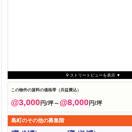
ストリートビューを表示 ▼
この物件の賃料の価格帯（共益費込）
@3,000
@8,000
円/坪～
円/坪
島町のその他の募集階