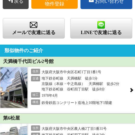
戻る
お問い合わせ
物件登録
メールで友達に送る
LINEで友達に送る
類似物件のご紹介
天満橋千代田ビル2号館
住所
大阪府大阪市中央区石町1丁目1番1号
地下鉄谷町線 天満橋駅 徒歩1分
交通
京阪線（本線・中之島線） 天満橋駅 徒歩2分
地下鉄谷町線 谷町四丁目駅 徒歩8分
竣工
1978年4月
構造
鉄骨鉄筋コンクリート造地上10階地下1階建
第6松屋
住所
大阪府大阪市中央区農人橋2丁目1番31号
地下鉄谷町線 谷町四丁目駅 徒歩2分