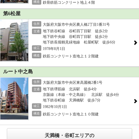
構造
鉄骨鉄筋コンクリート地上４階
第6松屋
住所
大阪府大阪市中央区農人橋2丁目1番31号
地下鉄谷町線 谷町四丁目駅 徒歩2分
交通
地下鉄中央線 谷町四丁目駅 徒歩2分
地下鉄長堀鶴見緑地線 松屋町駅 徒歩6分
竣工
1978年8月1日
構造
鉄筋コンクリート造地上１２階建
ルート中之島
住所
大阪府大阪市中央区東高麗橋2番1号
地下鉄堺筋線 北浜駅 徒歩4分
交通
京阪線（本線・中之島線） 北浜駅 徒歩4分
地下鉄谷町線 天満橋駅 徒歩7分
竣工
1982年10月1日
構造
鉄筋コンクリート造地上１０階建
天満橋・谷町エリアの