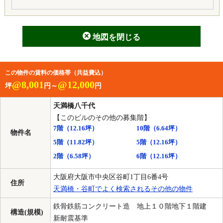
地図を閉じる
この物件の賃料の価格帯（共益費込）
@8,001
@12,000
坪
円～
円
天満橋八千代
【このビルのその他の募集階】
7階
（12.16坪）
10階
（6.64坪）
物件名
5階
（11.82坪）
5階
（12.16坪）
2階
（6.58坪）
6階
（12.16坪）
大阪府大阪市中央区谷町1丁目6番4号
住所
天満橋・谷町でよく検索されるその他の物件
鉄骨鉄筋コンクリート造 地上１０階地下１階建
構造(規模)
新耐震基準