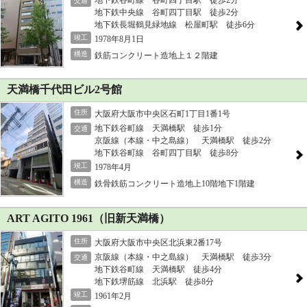
交通
地下鉄中央線 谷町四丁目駅 徒歩2分
地下鉄長堀鶴見緑地線 松屋町駅 徒歩6分
竣工
1978年8月1日
構造
鉄筋コンクリート造地上１２階建
天満橋千代田ビル2号館
住所
大阪府大阪市中央区石町1丁目1番1号
地下鉄谷町線 天満橋駅 徒歩1分
交通
京阪線（本線・中之島線） 天満橋駅 徒歩2分
地下鉄谷町線 谷町四丁目駅 徒歩8分
竣工
1978年4月
構造
鉄骨鉄筋コンクリート造地上10階地下1階建
ART AGITO 1961（旧新天満橋）
住所
大阪府大阪市中央区北浜東2番17号
京阪線（本線・中之島線） 天満橋駅 徒歩3分
交通
地下鉄谷町線 天満橋駅 徒歩4分
地下鉄堺筋線 北浜駅 徒歩8分
竣工
1961年2月