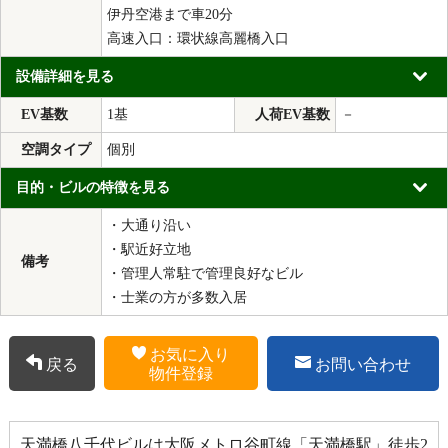
伊丹空港まで車20分
高速入口：環状線高麗橋入口
設備詳細を見る
EV基数
1基
人荷EV基数
－
空調タイプ
個別
目的・ビルの特徴を見る
・大通り沿い
・駅近好立地
備考
・管理人常駐で管理良好なビル
・士業の方が多数入居
お気に入り
戻る
お問い合わせ
物件登録
天満橋八千代ビルは大阪メトロ谷町線「天満橋駅」徒歩2