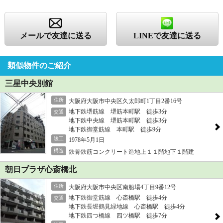
メールで友達に送る
LINEで友達に送る
類似物件のご紹介
三星中央別館
住所
大阪府大阪市中央区久太郎町1丁目2番16号
地下鉄堺筋線 堺筋本町駅 徒歩3分
交通
地下鉄中央線 堺筋本町駅 徒歩3分
地下鉄御堂筋線 本町駅 徒歩9分
竣工
1978年5月1日
構造
鉄骨鉄筋コンクリート造地上１１階地下１階建
朝日プラザ心斎橋北
住所
大阪府大阪市中央区南船場4丁目9番12号
地下鉄御堂筋線 心斎橋駅 徒歩4分
交通
地下鉄長堀鶴見緑地線 心斎橋駅 徒歩4分
地下鉄四つ橋線 四ツ橋駅 徒歩7分