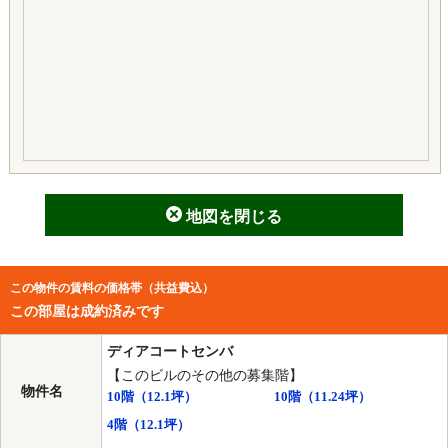
地図を閉じる
この物件の賃料の価格帯（共益費込）
この部屋は成約済みです
ディアコートセンバ
【このビルのその他の募集階】
物件名
10階
（12.1坪）
10階
（11.24坪）
4階
（12.1坪）