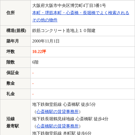
大阪府大阪市中央区博労町4丁目3番1号
住所
本町・堺筋本町・心斎橋・長堀橋でよく検索される
その他の物件
構造(規模)
鉄筋コンクリート造地上１０階建
築年月
2000年11月1日
坪数
10.22坪
階数
6階
保証金
-
敷金
-
礼金
-
地下鉄御堂筋線 心斎橋駅 徒歩5分
（
心斎橋駅の賃貸事務所
）
沿線
地下鉄長堀鶴見緑地線 心斎橋駅 徒歩4分
最寄駅
（
心斎橋駅の賃貸事務所
）
地下鉄御堂筋線 本町駅 徒歩6分