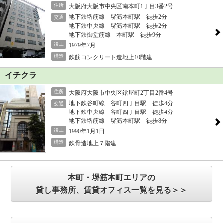
住所
大阪府大阪市中央区南本町1丁目3番2号
地下鉄堺筋線 堺筋本町駅 徒歩2分
交通
地下鉄中央線 堺筋本町駅 徒歩2分
地下鉄御堂筋線 本町駅 徒歩9分
竣工
1979年7月
構造
鉄筋コンクリート造地上10階建
イチクラ
住所
大阪府大阪市中央区鎗屋町2丁目2番4号
地下鉄谷町線 谷町四丁目駅 徒歩4分
交通
地下鉄中央線 谷町四丁目駅 徒歩4分
地下鉄堺筋線 堺筋本町駅 徒歩8分
竣工
1990年1月1日
構造
鉄骨造地上７階建
本町・堺筋本町エリアの
貸し事務所、賃貸オフィス一覧を見る＞＞