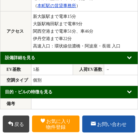
（
本町駅の賃貸事務所
）
新大阪駅まで電車15分
大阪駅梅田駅まで電車9分
アクセス
関西空港まで電車51分、車46分
伊丹空港まで車22分
高速入口：環状線信濃橋・阿波座・長堀 入口
設備詳細を見る
EV基数
1基
人荷EV基数
－
空調タイプ
個別
目的・ビルの特徴を見る
備考
お気に入り
戻る
お問い合わせ
物件登録