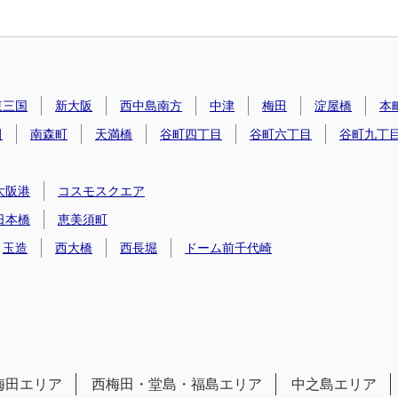
東三国
新大阪
西中島南方
中津
梅田
淀屋橋
本
田
南森町
天満橋
谷町四丁目
谷町六丁目
谷町九丁
大阪港
コスモスクエア
日本橋
恵美須町
玉造
西大橋
西長堀
ドーム前千代崎
梅田エリア
西梅田・堂島・福島エリア
中之島エリア