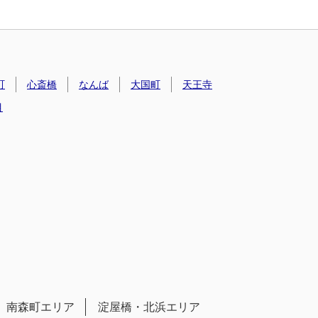
町
心斎橋
なんば
大国町
天王寺
目
南森町エリア
淀屋橋・北浜エリア