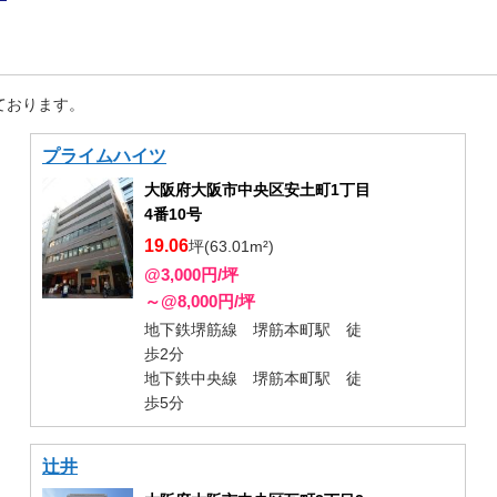
ております。
プライムハイツ
大阪府大阪市中央区安土町1丁目
4番10号
19.06
坪(63.01m²)
@3,000円/坪
～@8,000円/坪
地下鉄堺筋線 堺筋本町駅 徒
歩2分
地下鉄中央線 堺筋本町駅 徒
歩5分
辻井