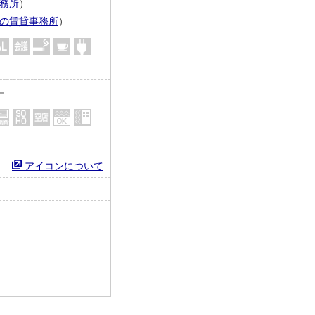
務所
）
の賃貸事務所
）
－
アイコンについて