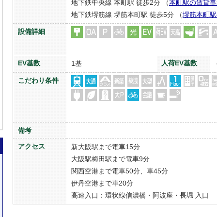
地下鉄中央線 本町駅 徒歩2分 （
本町駅の賃貸事
地下鉄堺筋線 堺筋本町駅 徒歩5分 （
堺筋本町駅
設備詳細
EV基数
人荷EV基数
1基
こだわり条件
備考
アクセス
新大阪駅まで電車15分
大阪駅梅田駅まで電車9分
関西空港まで電車50分、車45分
伊丹空港まで車20分
高速入口：環状線信濃橋・阿波座・長堀 入口