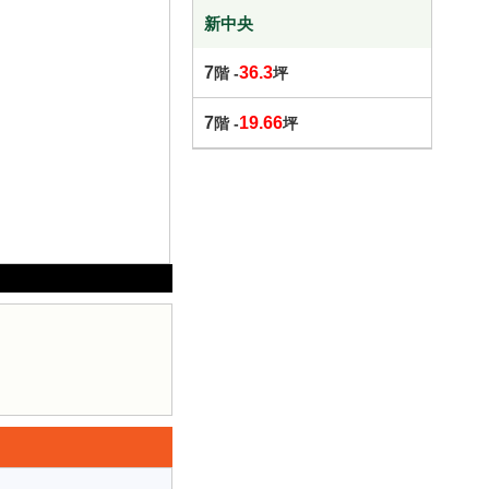
新中央
7
36.3
階 -
坪
7
19.66
階 -
坪