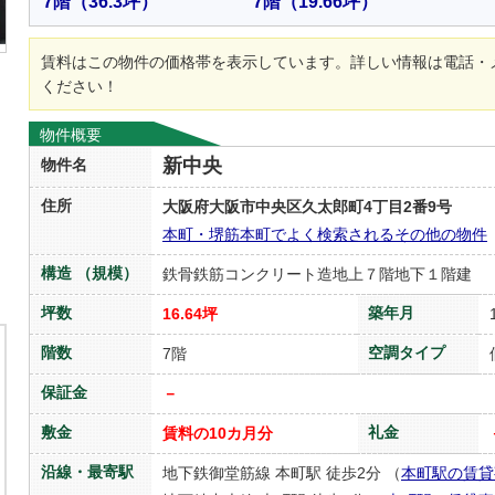
7階
（36.3坪）
7階
（19.66坪）
賃料はこの物件の価格帯を表示しています。詳しい情報は電話・
ください！
物件概要
新中央
物件名
住所
大阪府大阪市中央区久太郎町4丁目2番9号
本町・堺筋本町でよく検索されるその他の物件
構造 （規模）
鉄骨鉄筋コンクリート造地上７階地下１階建
坪数
築年月
16.64坪
階数
空調タイプ
7階
保証金
－
敷金
礼金
賃料の10カ月分
沿線・最寄駅
地下鉄御堂筋線 本町駅 徒歩2分 （
本町駅の賃貸