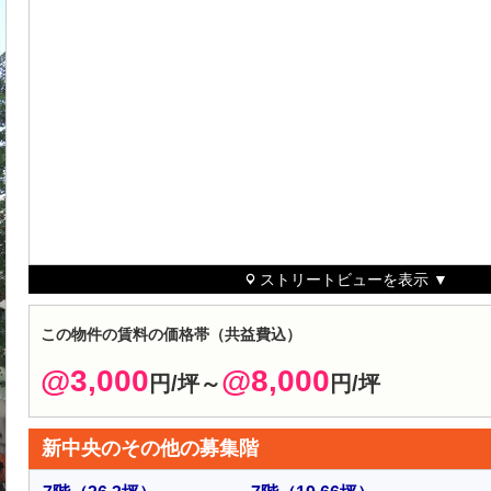
ストリートビューを表示 ▼
この物件の賃料の価格帯（共益費込）
@3,000
@8,000
円/坪～
円/坪
新中央のその他の募集階