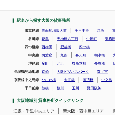
駅名から探す大阪の貸事務所
御堂筋線
箕面船場阪大前
千里中央
江坂
谷町線
都島
天神橋六丁目
中崎町
東梅
四つ橋線
西梅田
肥後橋
四ツ橋
中央線
阿波座
九条
弁天町
朝潮橋
堺筋線
扇町
北浜
堺筋本町
長堀橋
長堀鶴見緑地線
京橋
大阪ビジネスパーク
森ノ宮
京阪線中之島線
なにわ橋
大江橋
渡辺橋
中之島
千日前線
鶴橋
桜川
玉川
野田阪神
大阪地域別 貸事務所クイックリンク
江坂・千里中央エリア
新大阪・西中島エリア