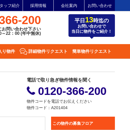
タッフ紹介
採用情報
会社案内
お問い合わせ
366-200
13
平日
時迄の
お問い合わせで
にお問い合わせ下さい
当日に物件をご紹介！
～22：00 (年中無休)
入り物件
詳細物件リクエスト
簡単物件リクエスト
電話で取り急ぎ物件情報を聞く
0120-366-200
物件コードを電話でお伝えください
物件コード：A201404
この物件の募集フロア