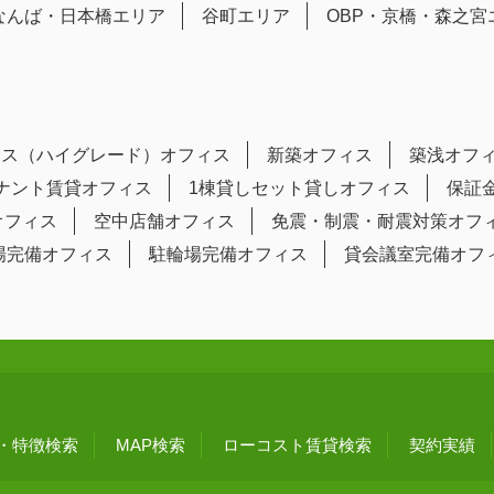
なんば・日本橋エリア
谷町エリア
OBP・京橋・森之宮
ラス（ハイグレード）オフィス
新築オフィス
築浅オフ
テナント賃貸オフィス
1棟貸しセット貸しオフィス
保証
オフィス
空中店舗オフィス
免震・制震・耐震対策オフ
場完備オフィス
駐輪場完備オフィス
貸会議室完備オフ
・特徴検索
MAP検索
ローコスト賃貸検索
契約実績