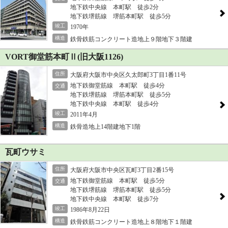
地下鉄中央線 本町駅 徒歩2分
地下鉄堺筋線 堺筋本町駅 徒歩5分
竣工
1970年
構造
鉄骨鉄筋コンクリート造地上９階地下３階建
VORT御堂筋本町Ⅱ(旧大阪1126)
住所
大阪府大阪市中央区久太郎町3丁目1番11号
地下鉄御堂筋線 本町駅 徒歩4分
交通
地下鉄堺筋線 堺筋本町駅 徒歩5分
地下鉄中央線 本町駅 徒歩4分
竣工
2011年4月
構造
鉄骨造地上14階建地下1階
瓦町ウサミ
住所
大阪府大阪市中央区瓦町3丁目2番15号
地下鉄御堂筋線 本町駅 徒歩5分
交通
地下鉄堺筋線 堺筋本町駅 徒歩5分
地下鉄中央線 本町駅 徒歩7分
竣工
1986年8月22日
構造
鉄骨鉄筋コンクリート造地上８階地下１階建