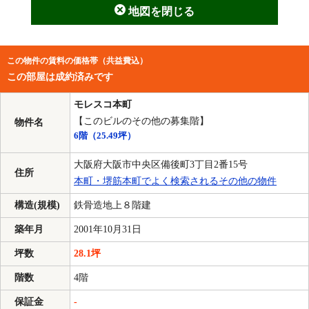
地図を閉じる
この物件の賃料の価格帯（共益費込）
この部屋は成約済みです
モレスコ本町
【このビルのその他の募集階】
物件名
6階
（25.49坪）
大阪府大阪市中央区備後町3丁目2番15号
住所
本町・堺筋本町でよく検索されるその他の物件
構造(規模)
鉄骨造地上８階建
築年月
2001年10月31日
坪数
28.1坪
階数
4階
保証金
-