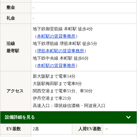
敷金
-
礼金
-
地下鉄御堂筋線 本町駅 徒歩4分
（
本町駅の賃貸事務所
）
沿線
地下鉄堺筋線 堺筋本町駅 徒歩5分
最寄駅
（
堺筋本町駅の賃貸事務所
）
地下鉄中央線 本町駅 徒歩6分
（
本町駅の賃貸事務所
）
新大阪駅まで電車14分
大阪駅梅田駅まで電車8分
アクセス
関西空港まで電車51分、車50分
伊丹空港まで車21分
高速入口：環状線信濃橋・阿波座入口
設備詳細を見る
EV基数
2基
人荷EV基数
－