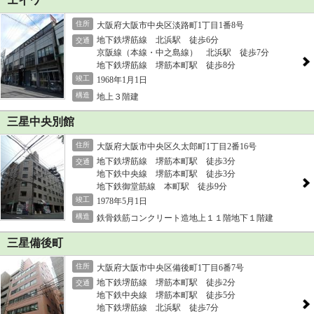
エイワ
住所
大阪府大阪市中央区淡路町1丁目1番8号
地下鉄堺筋線 北浜駅 徒歩6分
交通
京阪線（本線・中之島線） 北浜駅 徒歩7分
地下鉄堺筋線 堺筋本町駅 徒歩8分
竣工
1968年1月1日
構造
地上３階建
三星中央別館
住所
大阪府大阪市中央区久太郎町1丁目2番16号
地下鉄堺筋線 堺筋本町駅 徒歩3分
交通
地下鉄中央線 堺筋本町駅 徒歩3分
地下鉄御堂筋線 本町駅 徒歩9分
竣工
1978年5月1日
構造
鉄骨鉄筋コンクリート造地上１１階地下１階建
三星備後町
住所
大阪府大阪市中央区備後町1丁目6番7号
地下鉄堺筋線 堺筋本町駅 徒歩2分
交通
地下鉄中央線 堺筋本町駅 徒歩5分
地下鉄堺筋線 北浜駅 徒歩7分