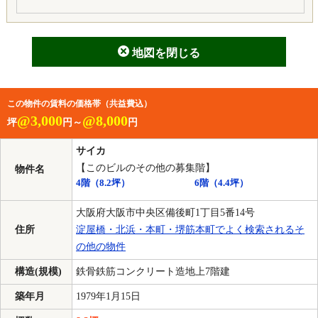
地図を閉じる
この物件の賃料の価格帯（共益費込）
@3,000
@8,000
坪
円～
円
サイカ
【このビルのその他の募集階】
物件名
4階
（8.2坪）
6階
（4.4坪）
大阪府大阪市中央区備後町1丁目5番14号
住所
淀屋橋・北浜・本町・堺筋本町でよく検索されるそ
の他の物件
構造(規模)
鉄骨鉄筋コンクリート造地上7階建
築年月
1979年1月15日