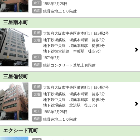
竣工
1983年2月28日
構造
鉄骨造地上１０階建
三星南本町
住所
大阪府大阪市中央区南本町1丁目3番2号
地下鉄堺筋線 堺筋本町駅 徒歩2分
交通
地下鉄中央線 堺筋本町駅 徒歩2分
地下鉄御堂筋線 本町駅 徒歩9分
竣工
1979年7月
構造
鉄筋コンクリート造地上10階建
三星備後町
住所
大阪府大阪市中央区備後町1丁目6番7号
地下鉄堺筋線 堺筋本町駅 徒歩2分
交通
地下鉄中央線 堺筋本町駅 徒歩5分
地下鉄堺筋線 北浜駅 徒歩7分
竣工
1983年2月28日
構造
鉄骨造地上１０階建
エクシード瓦町