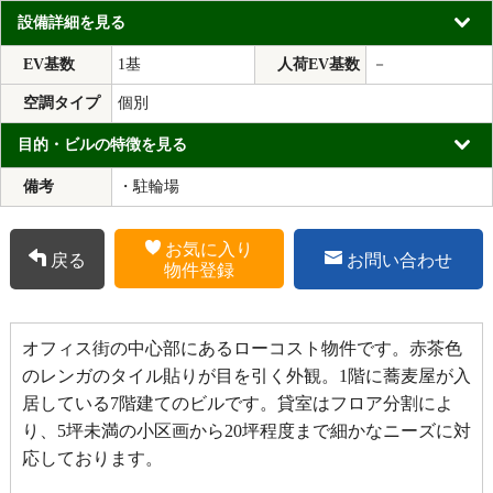
設備詳細を見る
EV基数
1基
人荷EV基数
－
空調タイプ
個別
目的・ビルの特徴を見る
備考
・駐輪場
お気に入り
戻る
お問い合わせ
物件登録
オフィス街の中心部にあるローコスト物件です。赤茶色
のレンガのタイル貼りが目を引く外観。1階に蕎麦屋が入
居している7階建てのビルです。貸室はフロア分割によ
り、5坪未満の小区画から20坪程度まで細かなニーズに対
応しております。