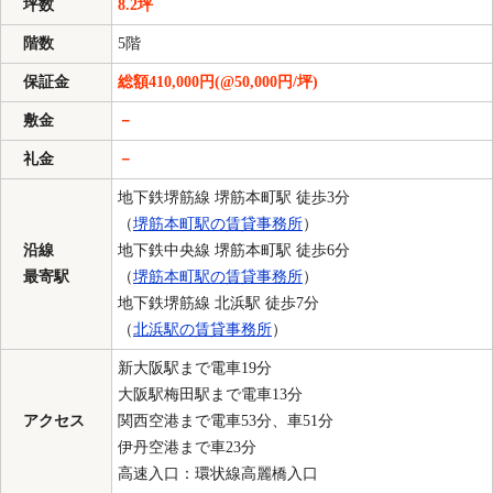
坪数
8.2坪
階数
5階
保証金
総額410,000円(@50,000円/坪)
敷金
－
礼金
－
地下鉄堺筋線 堺筋本町駅 徒歩3分
（
堺筋本町駅の賃貸事務所
）
沿線
地下鉄中央線 堺筋本町駅 徒歩6分
最寄駅
（
堺筋本町駅の賃貸事務所
）
地下鉄堺筋線 北浜駅 徒歩7分
（
北浜駅の賃貸事務所
）
新大阪駅まで電車19分
大阪駅梅田駅まで電車13分
アクセス
関西空港まで電車53分、車51分
伊丹空港まで車23分
高速入口：環状線高麗橋入口